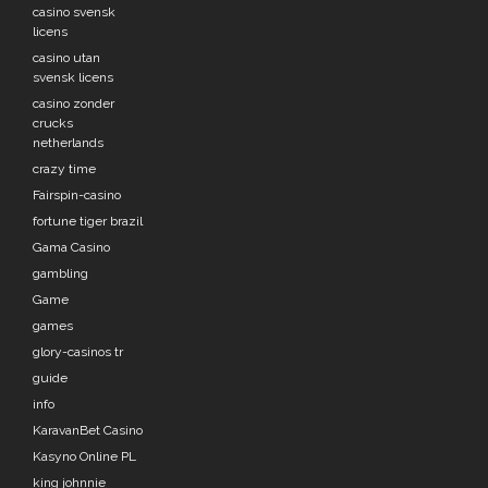
casino svensk
licens
casino utan
svensk licens
casino zonder
crucks
netherlands
crazy time
Fairspin-casino
fortune tiger brazil
Gama Casino
gambling
Game
games
glory-casinos tr
guide
info
KaravanBet Casino
Kasyno Online PL
king johnnie