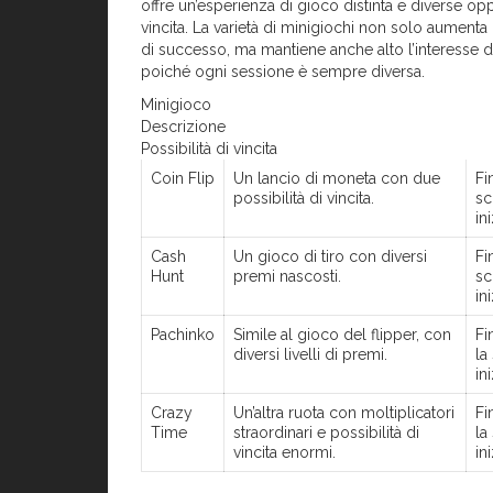
offre un’esperienza di gioco distinta e diverse opp
vincita. La varietà di minigiochi non solo aumenta l
di successo, ma mantiene anche alto l’interesse de
poiché ogni sessione è sempre diversa.
Minigioco
Descrizione
Possibilità di vincita
Coin Flip
Un lancio di moneta con due
Fi
possibilità di vincita.
s
ini
Cash
Un gioco di tiro con diversi
Fi
Hunt
premi nascosti.
s
ini
Pachinko
Simile al gioco del flipper, con
Fi
diversi livelli di premi.
la
ini
Crazy
Un’altra ruota con moltiplicatori
Fi
Time
straordinari e possibilità di
la
vincita enormi.
ini