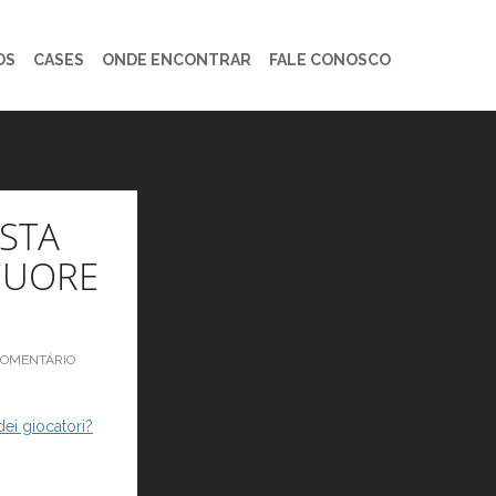
OS
CASES
ONDE ENCONTRAR
FALE CONOSCO
 STA
CUORE
COMENTÁRIO
ei giocatori?