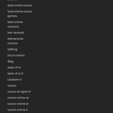
best online casino
best online casino
games
best online
casino21
bet nacional
betnacional
cassino
betting
bizzo casino
Blog
book of ra
book of ra it
casibom tr
casino
casino en ligne fr
casino onlina ca
casino online ar
casinò online it