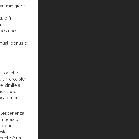
vari minigiochi
su più
.
spesa per
entuali bonus e
attori che
di un croupier
e, simile a
 non solo
catori di
l’esperienza,
 interazioni
o ogni
esta
imento è un