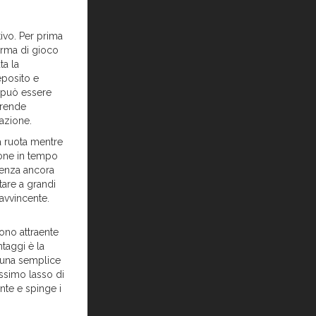
tivo. Per prima
forma di gioco
ta la
eposito e
 può essere
prende
azione.
la ruota mentre
zione in tempo
rienza ancora
tare a grandi
avvincente.
ono attraente
ntaggi è la
e una semplice
ssimo lasso di
nte e spinge i