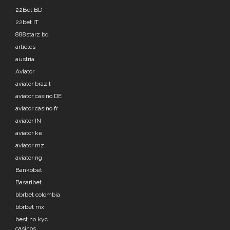
22Bet BD
22bet IT
888starz bd
articles
austria
Aviator
aviator brazil
aviator casino DE
aviator casino fr
aviator IN
aviator ke
aviator mz
aviator ng
Bankobet
Basaribet
bbrbet colombia
bbrbet mx
best no kyc
casinos