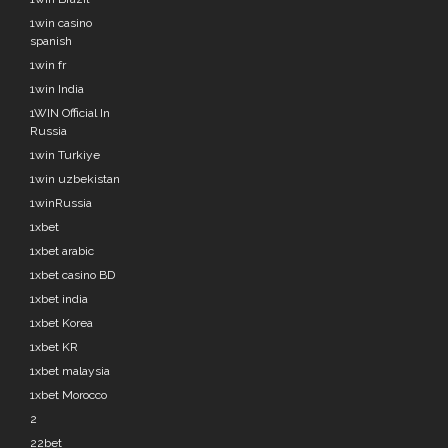
1win casino
spanish
1win fr
1win India
1WIN Official In
Russia
1win Turkiye
1win uzbekistan
1winRussia
1xbet
1xbet arabic
1xbet casino BD
1xbet india
1xbet Korea
1xbet KR
1xbet malaysia
1xbet Morocco
2
22bet