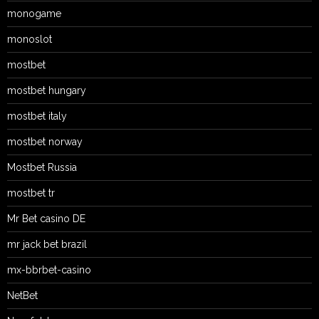
monogame
monoslot
mostbet
mostbet hungary
mostbet italy
mostbet norway
Mostbet Russia
mostbet tr
Mr Bet casino DE
mr jack bet brazil
mx-bbrbet-casino
NetBet