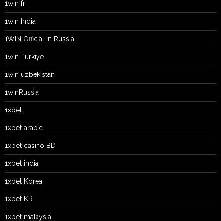
1win fr
1win India
1WIN Official In Russia
1win Turkiye
1win uzbekistan
1winRussia
1xbet
1xbet arabic
1xbet casino BD
1xbet india
1xbet Korea
1xbet KR
1xbet malaysia