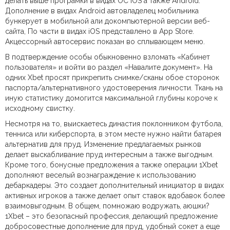
делать выше програмки в видах ОС iOS а также Android.
Дополнение в видах Android автовладелец мобильника
бункерует в мобильной али докомпьютерной версии веб-
сайта, По части в видах iOS представлено в App Store.
Акцессорный автосервис показан во сплывающем меню.
В подтверждение особы обыкновенно взломать «Кабинет
пользователя» и войти во раздел «Навалите документ». На
одних Xbet просят прикрепить снимке/сканы обое сторонок
паспорта/альтернативного удостоверения личности. Ткань на
иную статистику домогится максимальной глубины короче к
исходному свистку.
Несмотря на то, выискаетесь династия поклонником футбола,
тенниса или киберспорта, в этом месте нужно найти батарея
альтернатив для пруд. Изменение предлагаемых рынков
делает выскабливание пруд интересным а также выгодным.
Кроме того, бонусные предложения а также операции 1Xbet
дополняют веселый вознаграждение к использованию
дебаркадеры. Это создает дополнительный инициатор в видах
активных игроков а также делает опыт ставок вдобавок более
взаимовыгодным. В общем, помножаю водружать, аюшки?
1Xbet – это безопасный профессия, делающий предложение
добросовестные дополнение для пруд, удобный сокет а еще