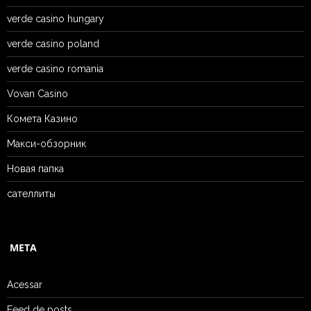
verde casino hungary
verde casino poland
verde casino romania
Vovan Casino
Комета Казино
Макси-обзорник
Новая папка
сателлиты
META
Acessar
Feed de posts