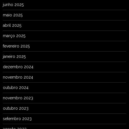
junho 2025
maio 2025
abril 2025
março 2025
fevereiro 2025
janeiro 2025
dezembro 2024
novembro 2024
outubro 2024
novembro 2023
outubro 2023
setembro 2023