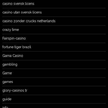
casino svensk licens
casino utan svensk licens
casino zonder crucks netherlands
crazy time
Fairspin-casino
fortune tiger brazil
Gama Casino
gambling
Game
games
glory-casinos tr
guide
info