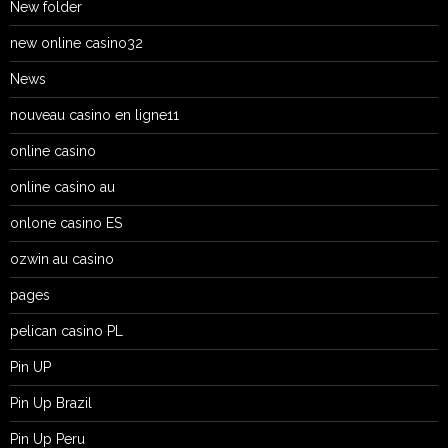
New folder
new online casino32
News
nouveau casino en ligne11
online casino
online casino au
onlone casino ES
ozwin au casino
pages
pelican casino PL
Pin UP
Pin Up Brazil
Pin Up Peru