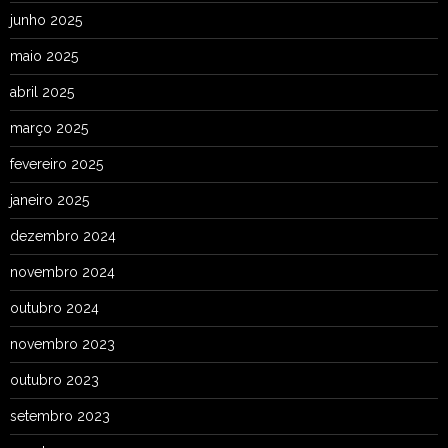
junho 2025
maio 2025
abril 2025
março 2025
fevereiro 2025
janeiro 2025
dezembro 2024
novembro 2024
outubro 2024
novembro 2023
outubro 2023
setembro 2023