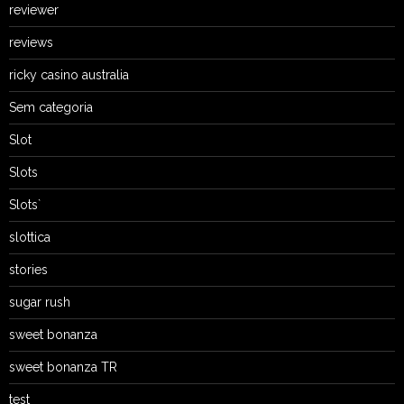
reviewer
reviews
ricky casino australia
Sem categoria
Slot
Slots
Slots`
slottica
stories
sugar rush
sweet bonanza
sweet bonanza TR
test