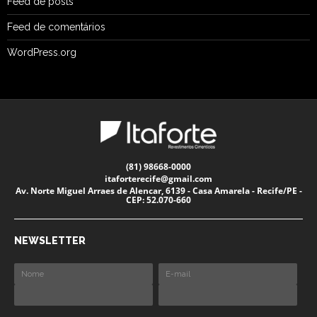
Feed de posts
Feed de comentários
WordPress.org
(81) 98668-0000
itaforterecife@gmail.com
Av. Norte Miguel Arraes de Alencar, 6139 - Casa Amarela - Recife/PE -
CEP: 52.070-660
NEWSLETTER