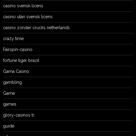
casino svensk licens
casino utan svensk licens
casino zonder crucks netherlands
crazy time
Fairspin-casino
fortune tiger brazil
Gama Casino
gambling
Game
games
glory-casinos tr
guide