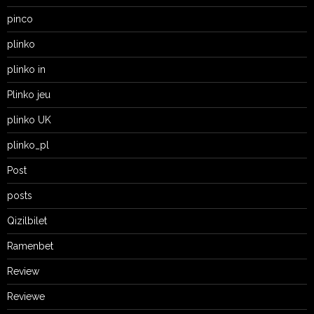
pinco
plinko
plinko in
Plinko jeu
plinko UK
plinko_pl
Post
posts
Qizilbilet
Ramenbet
Review
Reviewe