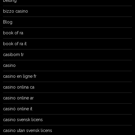
betting
bizzo casino
Blog
book of ra
book of ra it
casibom tr
casino
casino en ligne fr
casino onlina ca
casino online ar
casinò online it
casino svensk licens
casino utan svensk licens