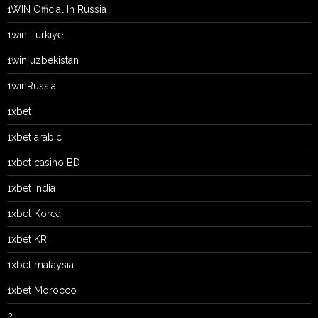
1WIN Official In Russia
1win Turkiye
1win uzbekistan
1winRussia
1xbet
1xbet arabic
1xbet casino BD
1xbet india
1xbet Korea
1xbet KR
1xbet malaysia
1xbet Morocco
2