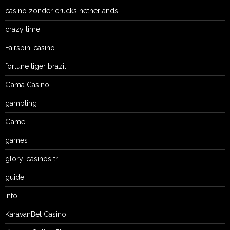
casino zonder crucks netherlands
crazy time
Fairspin-casino
fortune tiger brazil
Gama Casino
gambling
Game
games
glory-casinos tr
guide
info
KaravanBet Casino