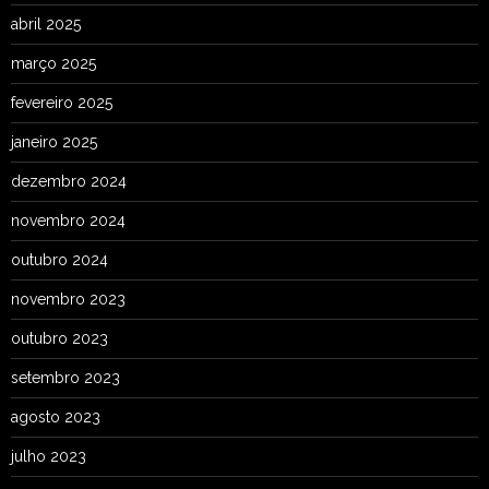
abril 2025
março 2025
fevereiro 2025
janeiro 2025
dezembro 2024
novembro 2024
outubro 2024
novembro 2023
outubro 2023
setembro 2023
agosto 2023
julho 2023