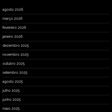
agosto 2026
março 2026
fevereiro 2026
janeiro 2026
dezembro 2025
novembro 2025
outubro 2025
setembro 2025
agosto 2025
julho 2025
junho 2025
maio 2025