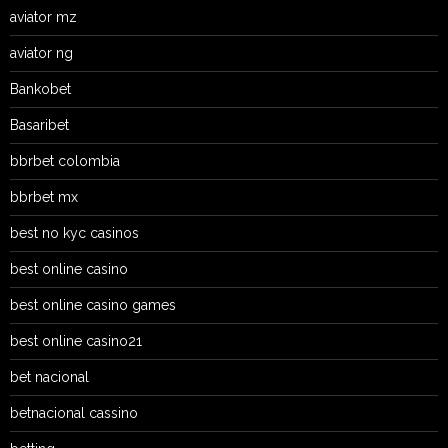
aviator mz
aviator ng
Bankobet
Basaribet
bbrbet colombia
bbrbet mx
best no kyc casinos
best online casino
best online casino games
best online casino21
bet nacional
betnacional cassino