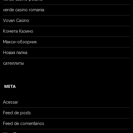
verde casino romania
Vovan Casino
Комета Казино
Макси-обзорник
Новая папка
сателлиты
META
Acessar
Feed de posts
Feed de comentários