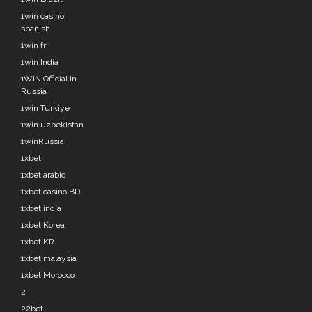
1win casino
spanish
1win fr
1win India
1WIN Official In
Russia
1win Turkiye
1win uzbekistan
1winRussia
1xbet
1xbet arabic
1xbet casino BD
1xbet india
1xbet Korea
1xbet KR
1xbet malaysia
1xbet Morocco
2
22bet