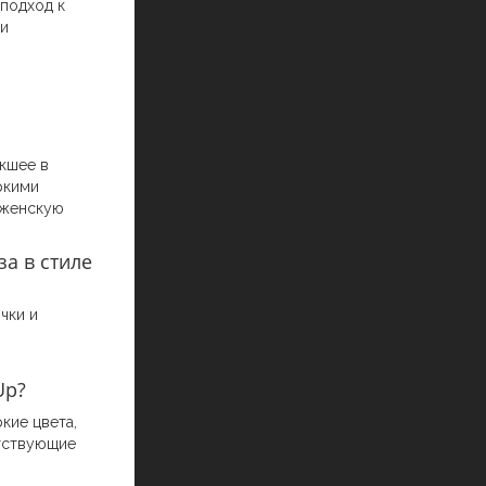
 подход к
 и
икшее в
ркими
 женскую
за в стиле
чки и
Up?
кие цвета,
етствующие