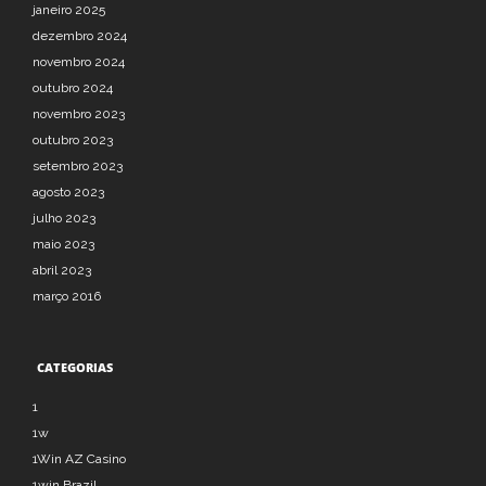
janeiro 2025
dezembro 2024
novembro 2024
outubro 2024
novembro 2023
outubro 2023
setembro 2023
agosto 2023
julho 2023
maio 2023
abril 2023
março 2016
CATEGORIAS
1
1w
1Win AZ Casino
1win Brazil