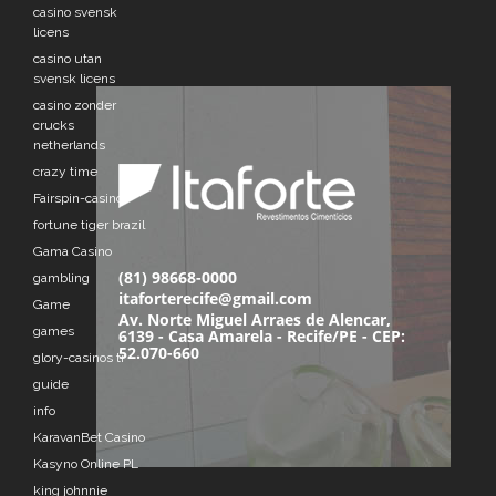
casino svensk
licens
casino utan
svensk licens
casino zonder
crucks
netherlands
crazy time
Fairspin-casino
fortune tiger brazil
Gama Casino
(81) 98668-0000
gambling
itaforterecife@gmail.com
Game
Av. Norte Miguel Arraes de Alencar,
games
6139 - Casa Amarela - Recife/PE - CEP:
52.070-660
glory-casinos tr
guide
info
KaravanBet Casino
Kasyno Online PL
king johnnie