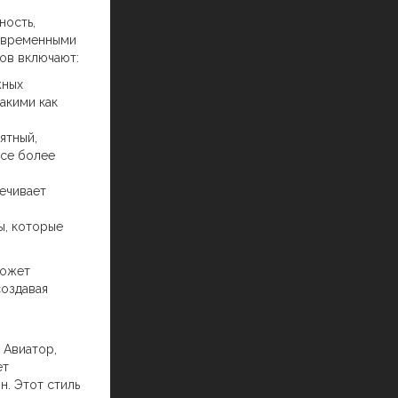
ность,
современными
ов включают:
жных
акими как
ятный,
все более
ечивает
ы, которые
может
создавая
 Авиатор,
ет
н. Этот стиль