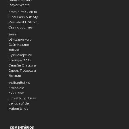
Player Wants
From First Click to
Final Cash‑out: My
Real‑World Bitcoin
Casino Journey
1win:
официального
Сайт Казино
только
Букмекерской
Конторы 2024,
Онлайн Ставки в
Спорт, Прохода а
Бк 1вин
VulkanBet 50
Freispiele
exklusive
Einzahlung: Dass
geht’s auf der
Haben langs
COMENTÁRIOS