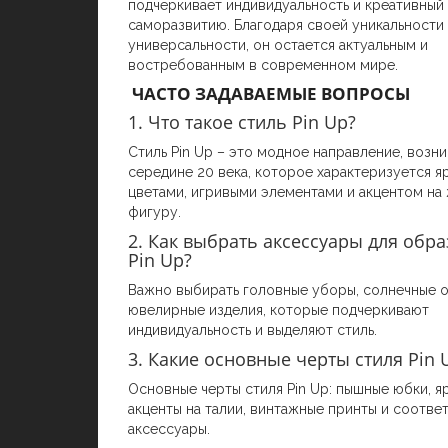
подчеркивает индивидуальность и креативный
саморазвитию. Благодаря своей уникальности
универсальности, он остается актуальным и
востребованным в современном мире.
ЧАСТО ЗАДАВАЕМЫЕ ВОПРОСЫ
1. Что такое стиль Pin Up?
Стиль Pin Up – это модное направление, возн
середине 20 века, которое характеризуется я
цветами, игривыми элементами и акцентом на
фигуру.
2. Как выбрать аксессуары для обра
Pin Up?
Важно выбирать головные уборы, солнечные о
ювелирные изделия, которые подчеркивают
индивидуальность и выделяют стиль.
3. Какие основные черты стиля Pin 
Основные черты стиля Pin Up: пышные юбки, яр
акценты на талии, винтажные принты и соотв
аксессуары.