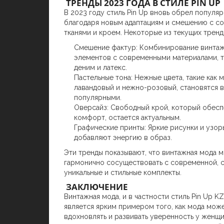
ТРЕНДЫ 2023 ГОДА В СТИЛЕ PIN UP
В 2023 году стиль Pin Up вновь обрел популяр
благодаря новым адаптациям и смешению с 
тканями и кроем. Некоторые из текущих тренд
Смешение фактур: Комбинирование винта
элементов с современными материалами, т
деним и латекс.
Пастельные тона: Нежные цвета, такие как м
лавандовый и нежно-розовый, становятся 
популярными.
Оверсайз: Свободный крой, который обесп
комфорт, остается актуальным.
Графические принты: Яркие рисунки и узор
добавляют энергию в образ.
Эти тренды показывают, что винтажная мода 
гармонично сосуществовать с современной, 
уникальные и стильные комплекты.
ЗАКЛЮЧЕНИЕ
Винтажная мода, и в частности стиль Pin Up KZ
является ярким примером того, как мода мож
вдохновлять и развивать уверенность у женщи