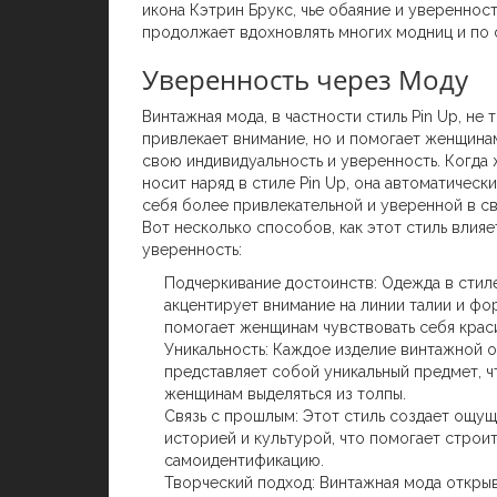
икона Кэтрин Брукс, чье обаяние и уверенност
продолжает вдохновлять многих модниц и по с
Уверенность через Моду
Винтажная мода, в частности стиль Pin Up, не 
привлекает внимание, но и помогает женщина
свою индивидуальность и уверенность. Когда
носит наряд в стиле Pin Up, она автоматическ
себя более привлекательной и уверенной в св
Вот несколько способов, как этот стиль влияе
уверенность:
Подчеркивание достоинств: Одежда в стиле
акцентирует внимание на линии талии и фор
помогает женщинам чувствовать себя крас
Уникальность: Каждое изделие винтажной 
представляет собой уникальный предмет, ч
женщинам выделяться из толпы.
Связь с прошлым: Этот стиль создает ощущ
историей и культурой, что помогает стро
самоидентификацию.
Творческий подход: Винтажная мода откры