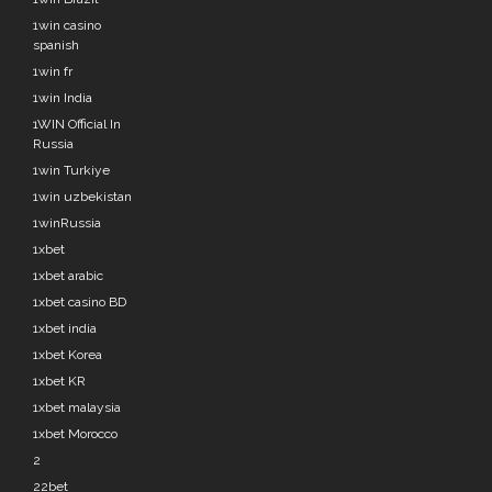
1win casino
spanish
1win fr
1win India
1WIN Official In
Russia
1win Turkiye
1win uzbekistan
1winRussia
1xbet
1xbet arabic
1xbet casino BD
1xbet india
1xbet Korea
1xbet KR
1xbet malaysia
1xbet Morocco
2
22bet