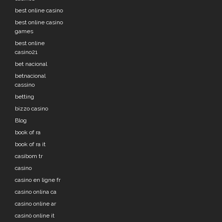
best online casino
best online casino
games
best online
casino21
bet nacional
betnacional
cassino
betting
bizzo casino
Blog
book of ra
book of ra it
casibom tr
casino
casino en ligne fr
casino onlina ca
casino online ar
casinò online it