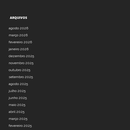
ARQUIVOS
agosto 2026
março 2026
fevereiro 2026
janeiro 2026
dezembro 2025
novembro 2025
outubro 2025
setembro 2025
agosto 2025
julho 2025
junho 2025
maio 2025
abril 2025
março 2025
fevereiro 2025