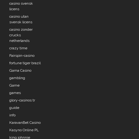
casino svensk
licens
casino utan
svensk licens
casino zonder
crucks
netherlands
crazy time
Fairspin-casino
fortune tiger brazil
Gama Casino
gambling
Game
games
glory-casinos tr
guide
info
KaravanBet Casino
Kasyno Online PL
king johnnie