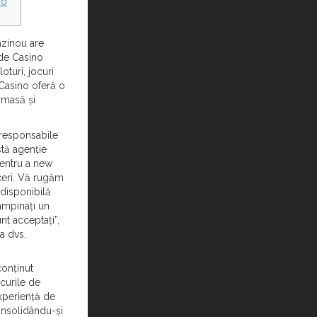
no
azinou are
rde Casino
oturi, jocuri
 Casino oferă o
a masă și
 “responsabile
tă agenție
pentru a new
faceri. Vă rugăm
 disponibilă
tâmpinați un
t acceptați”,
a dvs.
conținut
ocurile de
experiență de
consolidându-și