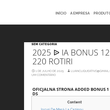
INÍCIO
A EMPRESA
PRODUT
SEM CATEGORIA
2025 ᐉ IA BONUS 12
220 ROTIRI
1 DE JULHO DE 2025
LUANCLIQUEATIVO@GMAIL
UM COMENTÁRIO
OFICJALNA STRONA ADDED BONUS 1 2
DS
Content
Jocuri De Masă La Cazinou