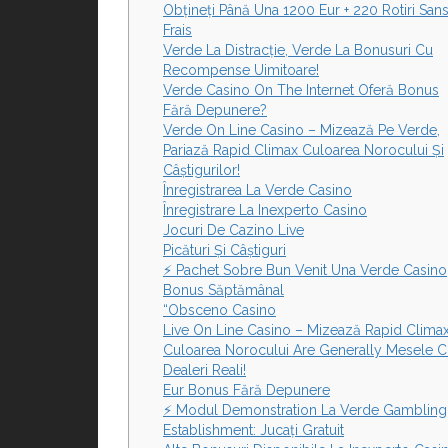
Obțineți Până Una 1200 Eur + 220 Rotiri San
Frais
Verde La Distracție, Verde La Bonusuri Cu
Recompense Uimitoare!
Verde Casino On The Internet Oferă Bonus
Fără Depunere?
Verde On Line Casino – Mizează Pe Verde,
Pariază Rapid Climax Culoarea Norocului Și
Câștigurilor!
Înregistrarea La Verde Casino
Înregistrare La Inexperto Casino
Jocuri De Cazino Live
Picături Și Câștiguri
⚡️ Pachet Sobre Bun Venit Una Verde Casino
Bonus Săptămânal
“Obsceno Casino
Live On Line Casino – Mizează Rapid Clima
Culoarea Norocului Are Generally Mesele 
Dealeri Reali!
Eur Bonus Fără Depunere
⚡️ Modul Demonstration La Verde Gambling
Establishment: Jucați Gratuit