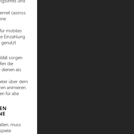
ngslimits und
ernet casinos
hne
 für mobiles
ne Einzahlung
 genutzt
lität sorgen
fen die
e dienen als
ieler über dem
zen animieren.
en für alle
NEN
NE
lten, muss
spiele