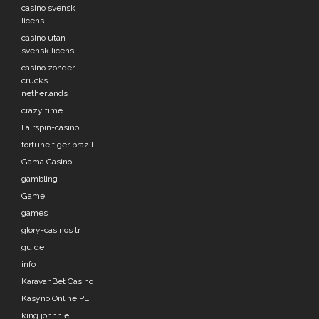
casino svensk
licens
casino utan
svensk licens
casino zonder
crucks
netherlands
crazy time
Fairspin-casino
fortune tiger brazil
Gama Casino
gambling
Game
games
glory-casinos tr
guide
info
KaravanBet Casino
Kasyno Online PL
king johnnie