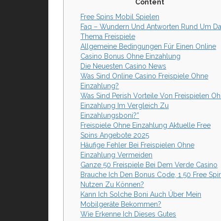
Content
Free Spins Mobil Spielen
Faq – Wundern Und Antworten Rund Um D
Thema Freispiele
Allgemeine Bedingungen Für Einen Online
Casino Bonus Ohne Einzahlung
Die Neuesten Casino News
Was Sind Online Casino Freispiele Ohne
Einzahlung?
Was Sind Perish Vorteile Von Freispielen O
Einzahlung Im Vergleich Zu
Einzahlungsboni?”
Freispiele Ohne Einzahlung Aktuelle Free
Spins Angebote 2025
Häufige Fehler Bei Freispielen Ohne
Einzahlung Vermeiden
Ganze 50 Freispiele Bei Dem Verde Casino
Brauche Ich Den Bonus Code, 1 50 Free Spi
Nutzen Zu Können?
Kann Ich Solche Boni Auch Über Mein
Mobilgeräte Bekommen?
Wie Erkenne Ich Dieses Gutes