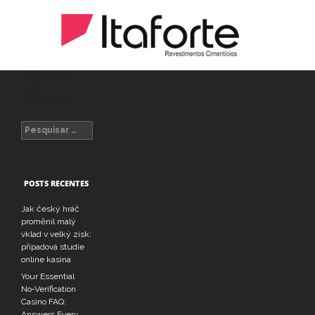
SÓ MAIS UM
SITE
WORDPRESS
Pesquisar
por:
POSTS RECENTES
Jak český hráč
proměnil malý
vklad v velký zisk:
případová studie
online kasina
Your Essential
No‑Verification
Casino FAQ:
Answers Every