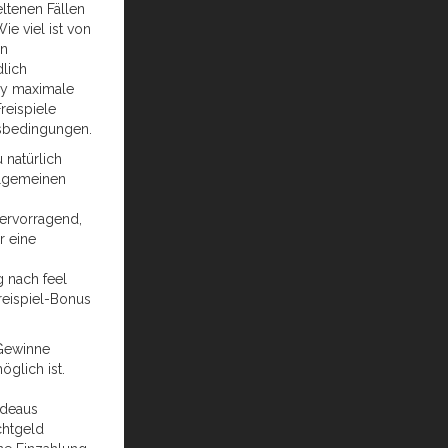
ltenen Fällen
ie viel ist von
on
dlich
way maximale
reispiele
sbedingungen.
 natürlich
llgemeinen
hervorragend,
r eine
g nach feel
reispiel-Bonus
 Gewinne
glich ist.
adeaus
chtgeld