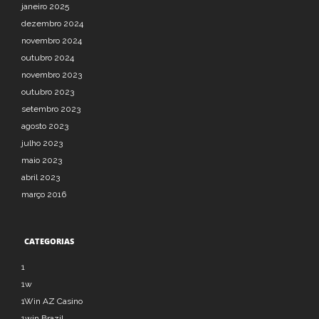
janeiro 2025
dezembro 2024
novembro 2024
outubro 2024
novembro 2023
outubro 2023
setembro 2023
agosto 2023
julho 2023
maio 2023
abril 2023
março 2016
CATEGORIAS
1
1w
1Win AZ Casino
1win Brazil