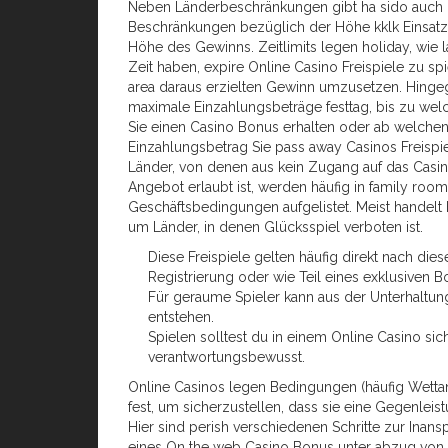
Neben Länderbeschränkungen gibt ha sido auch
Beschränkungen bezüglich der Höhe kklk Einsatz
Höhe des Gewinns. Zeitlimits legen holiday, wie
Zeit haben, expire Online Casino Freispiele zu spi
area daraus erzielten Gewinn umzusetzen. Hingeg
maximale Einzahlungsbeträge festtag, bis zu wel
Sie einen Casino Bonus erhalten oder ab welche
Einzahlungsbetrag Sie pass away Casinos Freispie
Länder, von denen aus kein Zugang auf das Casi
Angebot erlaubt ist, werden häufig in family roo
Geschäftsbedingungen aufgelistet. Meist handelt 
um Länder, in denen Glücksspiel verboten ist.
Diese Freispiele gelten häufig direkt nach dies
Registrierung oder wie Teil eines exklusiven 
Für geraume Spieler kann aus der Unterhaltung
entstehen.
Spielen solltest du in einem Online Casino sic
verantwortungsbewusst.
Online Casinos legen Bedingungen (häufig Wetta
fest, um sicherzustellen, dass sie eine Gegenleis
Hier sind perish verschiedenen Schritte zur Ina
eines On the web Casino Bonus unter abzug von 