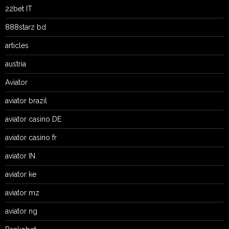
22bet IT
888starz bd
articles
austria
Aviator
aviator brazil
aviator casino DE
aviator casino fr
aviator IN
aviator ke
aviator mz
aviator ng