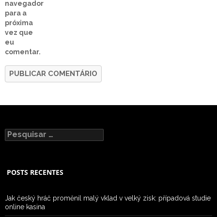
navegador
para a
próxima
vez que
eu
comentar.
Pesquisar
por:
POSTS RECENTES
Jak český hráč proměnil malý vklad v velký zisk: případová studie
online kasina