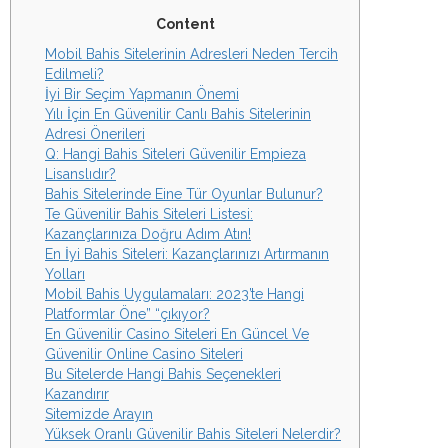
Content
Mobil Bahis Sitelerinin Adresleri Neden Tercih
Edilmeli?
İyi Bir Seçim Yapmanın Önemi
Yılı İçin En Güvenilir Canlı Bahis Sitelerinin
Adresi Önerileri
Q: Hangi Bahis Siteleri Güvenilir Empieza
Lisanslıdır?
Bahis Sitelerinde Eine Tür Oyunlar Bulunur?
Te Güvenilir Bahis Siteleri Listesi:
Kazançlarınıza Doğru Adım Atın!
En İyi Bahis Siteleri: Kazançlarınızı Artırmanın
Yolları
Mobil Bahis Uygulamaları: 2023’te Hangi
Platformlar Öne” “çıkıyor?
En Güvenilir Casino Siteleri En Güncel Ve
Güvenilir Online Casino Siteleri
Bu Sitelerde Hangi Bahis Seçenekleri
Kazandırır
Sitemizde Arayın
Yüksek Oranlı Güvenilir Bahis Siteleri Nelerdir?