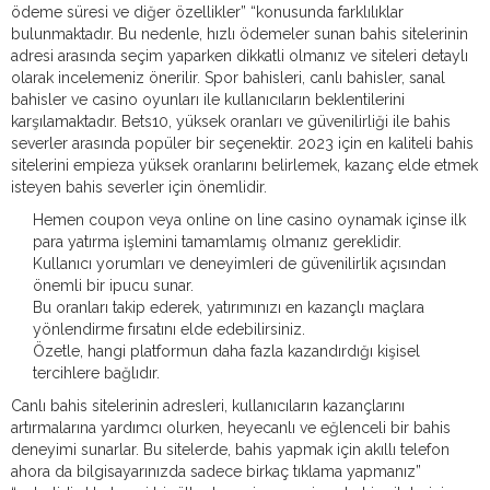
ödeme süresi ve diğer özellikler” “konusunda farklılıklar
bulunmaktadır. Bu nedenle, hızlı ödemeler sunan bahis sitelerinin
adresi arasında seçim yaparken dikkatli olmanız ve siteleri detaylı
olarak incelemeniz önerilir. Spor bahisleri, canlı bahisler, sanal
bahisler ve casino oyunları ile kullanıcıların beklentilerini
karşılamaktadır. Bets10, yüksek oranları ve güvenilirliği ile bahis
severler arasında popüler bir seçenektir. 2023 için en kaliteli bahis
sitelerini empieza yüksek oranlarını belirlemek, kazanç elde etmek
isteyen bahis severler için önemlidir.
Hemen coupon veya online on line casino oynamak içinse ilk
para yatırma işlemini tamamlamış olmanız gereklidir.
Kullanıcı yorumları ve deneyimleri de güvenilirlik açısından
önemli bir ipucu sunar.
Bu oranları takip ederek, yatırımınızı en kazançlı maçlara
yönlendirme fırsatını elde edebilirsiniz.
Özetle, hangi platformun daha fazla kazandırdığı kişisel
tercihlere bağlıdır.
Canlı bahis sitelerinin adresleri, kullanıcıların kazançlarını
artırmalarına yardımcı olurken, heyecanlı ve eğlenceli bir bahis
deneyimi sunarlar. Bu sitelerde, bahis yapmak için akıllı telefon
ahora da bilgisayarınızda sadece birkaç tıklama yapmanız”