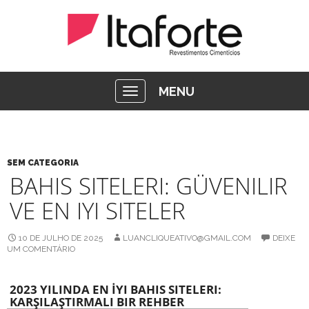
MENU
SEM CATEGORIA
BAHIS SITELERI: GÜVENILIR
VE EN IYI SITELER
10 DE JULHO DE 2025
LUANCLIQUEATIVO@GMAIL.COM
DEIXE
UM COMENTÁRIO
2023 YILINDA EN İYI BAHIS SITELERI:
KARŞILAŞTIRMALI BIR REHBER