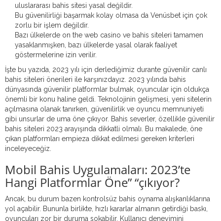
uluslararası bahis sitesi yasal değildir.
Bu güvenilirliği başarmak kolay olmasa da Venüsbet için çok
zorlu bir işlem değildir.
Bazı ülkelerde on the web casino ve bahis siteleri tamamen
yasaklanmışken, bazı ülkelerde yasal olarak faaliyet
göstermelerine izin verilir.
İşte bu yazıda, 2023 yılı için derlediğimiz durante güvenilir canlı
bahis siteleri önerileri ile karşınızdayız. 2023 yılında bahis
dünyasında güvenilir platformlar bulmak, oyuncular için oldukça
önemli bir konu haline geldi. Teknolojinin gelişmesi, yeni sitelerin
açılmasına olanak tanırken, güvenilirlik ve oyuncu memnuniyeti
gibi unsurlar de uma öne çıkıyor. Bahis severler, özellikle güvenilir
bahis siteleri 2023 arayışında dikkatli olmalı. Bu makalede, öne
çıkan platformları empieza dikkat edilmesi gereken kriterleri
inceleyeceğiz.
Mobil Bahis Uygulamaları: 2023’te
Hangi Platformlar Öne” “çıkıyor?
Ancak, bu durum bazen kontrolsüz bahis oynama alışkanlıklarına
yol açabilir. Bununla birlikte, hızlı kararlar almanın getirdiği baskı,
oyuncuları zor bir duruma sokabilir. Kullanıcı deneyimini