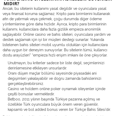
MIDIR?
Ancak, bu sitelerin kullanımı yasal değildir ve oyunculara yasal
veya finansal koruma sağlamaz. Kripto para birimlerini kullanarak
afin de yatırmak veya çekmek, çoğu durumda diğer ödeme
yöntemlerine göre daha hızlıdır. Ayrıca, kripto para birimlerinin
kullanımı, kullanıcılara daha fazla gizlilik empieza anonimlik
sağlayabilir. Online casino ve bahis siteleri, oyunculara yardım ve
destek sağlamak için iyi bir müşteri desteği sunarlar. Yukarıda
listelenen bahis siteleri mobil uyumlu oldukları için kullanıcılara
daha uygun bir deneyim sunuyorlar. Bu sitelerin tümü, kullanıcı
dostu arayüzleri” “empieza hızlı erişim imkanı ile öne çıkıyorlar.
Unutmayın, bu kriterler sadece bir liste değil; seçimlerinizi
derinlemesine etkileyen unsurlardır.
Oranı düşen maçlar bölümü sayesinde piyasadaki ani
değişimleri yakalayabilir ve doğru zamanda bahislerinizi
gerçekleştirebilirsiniz.
Casino ve holdem online poker oynamak isteyenler içinde
çeşitli bonuslar vermektedir.
Betboo, 2011 yılının başında Türkiye pazarına açılmış ve
özellikle Türk oyunculara büyük önem veren güvenilir,
kapsamlı ve bol added bonus veren bir Türkçe Bahis Sitesi’dir.