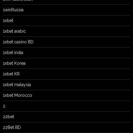
1winRussia
1xbet
1xbet arabic
1xbet casino BD
1xbet india
1xbet Korea
1xbet KR
1xbet malaysia
1xbet Morocco
2
22bet
22Bet BD