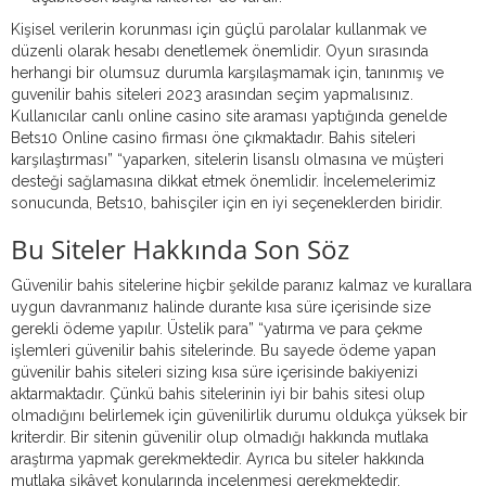
Kişisel verilerin korunması için güçlü parolalar kullanmak ve
düzenli olarak hesabı denetlemek önemlidir. Oyun sırasında
herhangi bir olumsuz durumla karşılaşmamak için, tanınmış ve
guvenilir bahis siteleri 2023 arasından seçim yapmalısınız.
Kullanıcılar canlı online casino site araması yaptığında genelde
Bets10 Online casino firması öne çıkmaktadır. Bahis siteleri
karşılaştırması” “yaparken, sitelerin lisanslı olmasına ve müşteri
desteği sağlamasına dikkat etmek önemlidir. İncelemelerimiz
sonucunda, Bets10, bahisçiler için en iyi seçeneklerden biridir.
Bu Siteler Hakkında Son Söz
Güvenilir bahis sitelerine hiçbir şekilde paranız kalmaz ve kurallara
uygun davranmanız halinde durante kısa süre içerisinde size
gerekli ödeme yapılır. Üstelik para” “yatırma ve para çekme
işlemleri güvenilir bahis sitelerinde. Bu sayede ödeme yapan
güvenilir bahis siteleri sizing kısa süre içerisinde bakiyenizi
aktarmaktadır. Çünkü bahis sitelerinin iyi bir bahis sitesi olup
olmadığını belirlemek için güvenilirlik durumu oldukça yüksek bir
kriterdir. Bir sitenin güvenilir olup olmadığı hakkında mutlaka
araştırma yapmak gerekmektedir. Ayrıca bu siteler hakkında
mutlaka şikâyet konularında incelenmesi gerekmektedir.