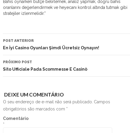
Bahis oynarken bütçe belirlemek, analiz yapmak, doğru bahis
oranlarını değerlendirmek ve heyecanı kontrol altında tutmak gibi
stratejiler izlenmelidir.”
NAVEGAÇÃO
DO
POST ANTERIOR
POST
En İyi Casino Oyunları Şimdi Ücretsiz Oynayın!
PRÓXIMO POST
Sito Ufficiale Pada Scommesse E Casinò
DEIXE UM COMENTÁRIO
O seu endereço de e-mail não será publicado.
Campos
obrigatórios são marcados com
*
Comentário
*