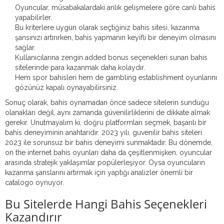
Oyuncular, müsabakalardaki anlık gelişmelere göre canlı bahis
yapabilirler.
Bu kriterlere uygun olarak seçtiğiniz bahis sitesi, kazanma
şansınızı artırırken, bahis yapmanın keyifli bir deneyim olmasını
sağlar.
Kullanıcılarına zengin added bonus seçenekleri sunan bahis
sitelerinde para kazanmak daha kolaydır.
Hem spor bahisleri hem de gambling establishment oyunlarını
gözünüz kapalı oynayabilirsiniz.
Sonuç olarak, bahis oynamadan önce sadece sitelerin sunduğu
olanakları değil, aynı zamanda güvenilirliklerini de dikkate almak
gerekir. Unutmayalım ki, doğru platformları seçmek, başarılı bir
bahis deneyiminin anahtarıdır. 2023 yılı, guvenilir bahis siteleri
2023 ile sorunsuz bir bahis deneyimi sunmaktadır. Bu dönemde,
on the internet bahis oyunları daha da çeşitlenmişken, oyuncular
arasında stratejik yaklaşımlar popülerleşiyor. Oysa oyuncuların
kazanma şanslarını artırmak için yaptığı analizler önemli bir
catalogo oynuyor.
Bu Sitelerde Hangi Bahis Seçenekleri
Kazandırır