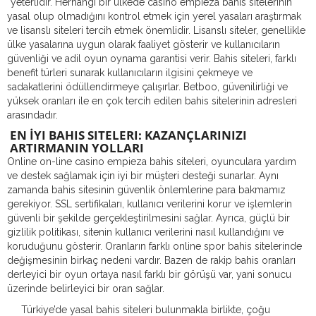
“yeterlidir. Herhangi bir ülkede casino empieza bahis sitelerinin
yasal olup olmadığını kontrol etmek için yerel yasaları araştırmak
ve lisanslı siteleri tercih etmek önemlidir. Lisanslı siteler, genellikle
ülke yasalarına uygun olarak faaliyet gösterir ve kullanıcıların
güvenliği ve adil oyun oynama garantisi verir. Bahis siteleri, farklı
benefit türleri sunarak kullanıcıların ilgisini çekmeye ve
sadakatlerini ödüllendirmeye çalışırlar. Betboo, güvenilirliği ve
yüksek oranları ile en çok tercih edilen bahis sitelerinin adresleri
arasındadır.
EN İYI BAHIS SITELERI: KAZANÇLARINIZI
ARTIRMANIN YOLLARI
Online on-line casino empieza bahis siteleri, oyunculara yardım
ve destek sağlamak için iyi bir müşteri desteği sunarlar. Aynı
zamanda bahis sitesinin güvenlik önlemlerine para bakmamız
gerekiyor. SSL sertifikaları, kullanıcı verilerini korur ve işlemlerin
güvenli bir şekilde gerçekleştirilmesini sağlar. Ayrıca, güçlü bir
gizlilik politikası, sitenin kullanıcı verilerini nasıl kullandığını ve
koruduğunu gösterir. Oranların farklı online spor bahis sitelerinde
değişmesinin birkaç nedeni vardır. Bazen de rakip bahis oranları
derleyici bir oyun ortaya nasıl farklı bir görüşü var, yani sonucu
üzerinde belirleyici bir oran sağlar.
Türkiye’de yasal bahis siteleri bulunmakla birlikte, çoğu