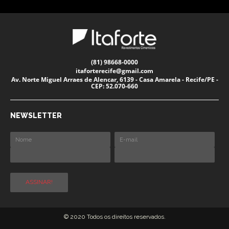
(81) 98668-0000
itaforterecife@gmail.com
Av. Norte Miguel Arraes de Alencar, 6139 - Casa Amarela - Recife/PE -
CEP: 52.070-660
NEWSLETTER
© 2020 Todos os direitos reservados.