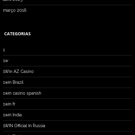
março 2016
CATEGORIAS
1
1w
1Win AZ Casino
1win Brazil
1win casino spanish
1win fr
1win India
1WIN Official In Russia