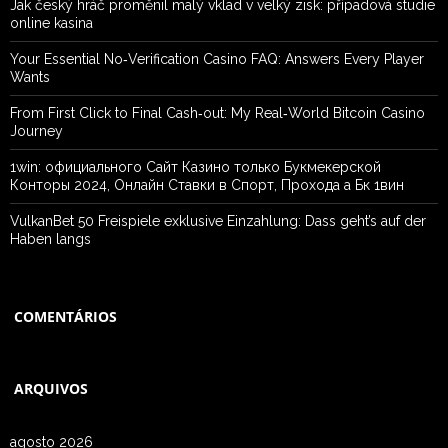
Jak český hráč proměnil malý vklad v velký zisk: případová studie
online kasina
Your Essential No‑Verification Casino FAQ: Answers Every Player
Wants
From First Click to Final Cash‑out: My Real‑World Bitcoin Casino
Journey
1win: официального Сайт Казино только Букмекерской
Конторы 2024, Онлайн Ставки в Спорт, Прохода а Бк 1вин
VulkanBet 50 Freispiele exklusive Einzahlung: Dass geht’s auf der
Haben langs
COMENTÁRIOS
ARQUIVOS
agosto 2026