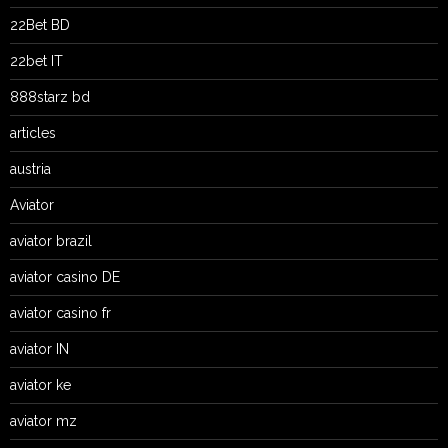
22Bet BD
22bet IT
888starz bd
articles
austria
Aviator
aviator brazil
aviator casino DE
aviator casino fr
aviator IN
aviator ke
aviator mz