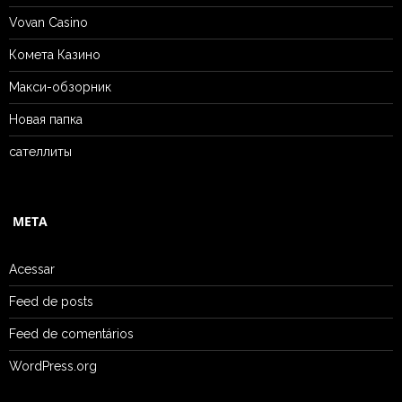
Vovan Casino
Комета Казино
Макси-обзорник
Новая папка
сателлиты
META
Acessar
Feed de posts
Feed de comentários
WordPress.org