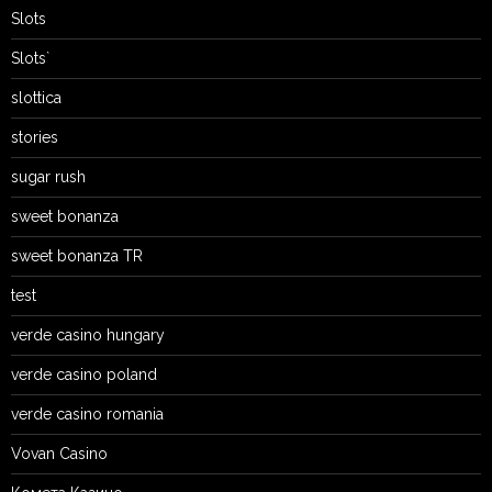
Slots
Slots`
slottica
stories
sugar rush
sweet bonanza
sweet bonanza TR
test
verde casino hungary
verde casino poland
verde casino romania
Vovan Casino