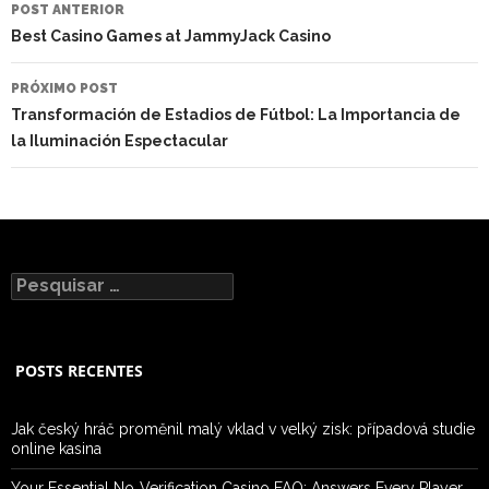
DO
POST ANTERIOR
POST
Best Casino Games at JammyJack Casino
PRÓXIMO POST
Transformación de Estadios de Fútbol: La Importancia de
la Iluminación Espectacular
Pesquisar
por:
POSTS RECENTES
Jak český hráč proměnil malý vklad v velký zisk: případová studie
online kasina
Your Essential No‑Verification Casino FAQ: Answers Every Player