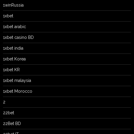
1winRussia
1xbet
1xbet arabic
1xbet casino BD
1xbet india
1xbet Korea
1xbet KR
1xbet malaysia
1xbet Morocco
2
22bet
22Bet BD