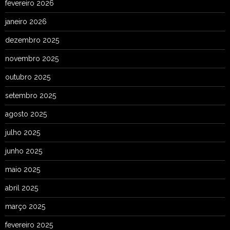
fevereiro 2026
janeiro 2026
dezembro 2025
novembro 2025
outubro 2025
setembro 2025
agosto 2025
julho 2025
junho 2025
maio 2025
abril 2025
março 2025
fevereiro 2025