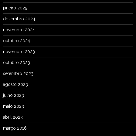
janeiro 2025
dezembro 2024
novembro 2024
outubro 2024
novembro 2023
outubro 2023
setembro 2023
agosto 2023
julho 2023
maio 2023
abril 2023
março 2016