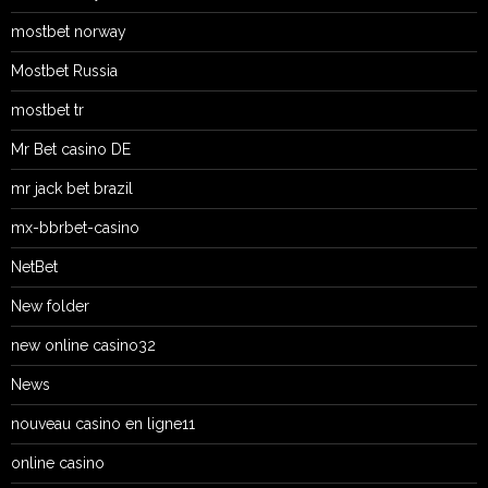
mostbet norway
Mostbet Russia
mostbet tr
Mr Bet casino DE
mr jack bet brazil
mx-bbrbet-casino
NetBet
New folder
new online casino32
News
nouveau casino en ligne11
online casino