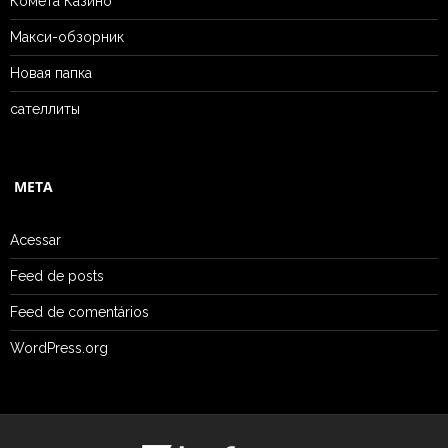
Комета Казино
Макси-обзорник
Новая папка
сателлиты
META
Acessar
Feed de posts
Feed de comentários
WordPress.org