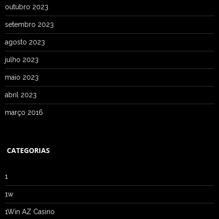
outubro 2023
setembro 2023
agosto 2023
julho 2023
maio 2023
abril 2023
março 2016
CATEGORIAS
1
1w
1Win AZ Casino