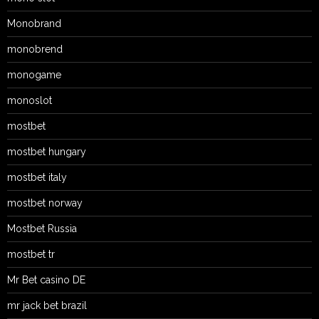
Monobrand
monobrend
monogame
monoslot
mostbet
mostbet hungary
mostbet italy
mostbet norway
Mostbet Russia
mostbet tr
Mr Bet casino DE
mr jack bet brazil