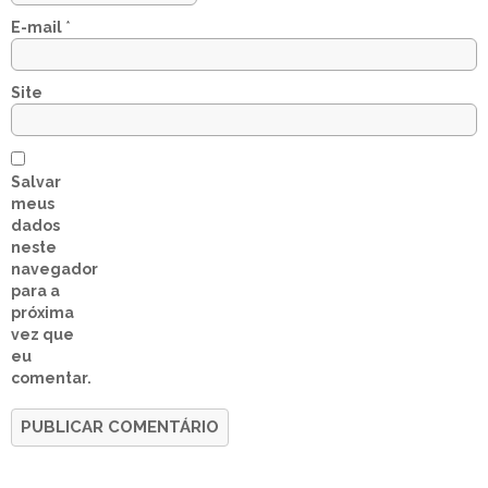
E-mail
*
Site
Salvar
meus
dados
neste
navegador
para a
próxima
vez que
eu
comentar.