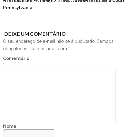
คาสิโนออนไลน์ PA ที่ดีที่สุด > รายชื่อเว็บไซต์คาสิโนท้องถิ่น Court
Pennsylvania
DEIXE UM COMENTÁRIO
O seu endereço de e-mail não será publicado.
Campos
obrigatórios são marcados com
*
Comentário
*
Nome
*