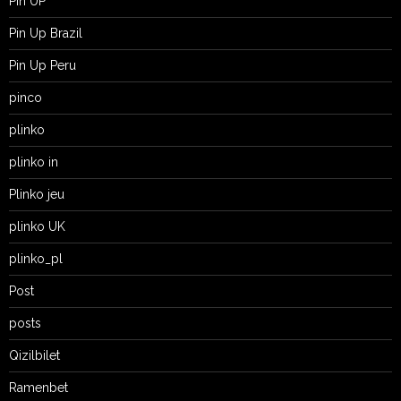
Pin UP
Pin Up Brazil
Pin Up Peru
pinco
plinko
plinko in
Plinko jeu
plinko UK
plinko_pl
Post
posts
Qizilbilet
Ramenbet