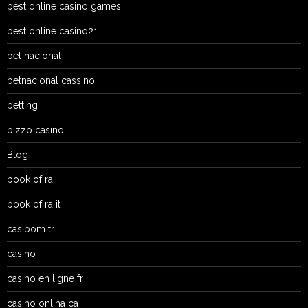
best online casino games
best online casino21
bet nacional
betnacional cassino
betting
bizzo casino
Blog
book of ra
book of ra it
casibom tr
casino
casino en ligne fr
casino onlina ca