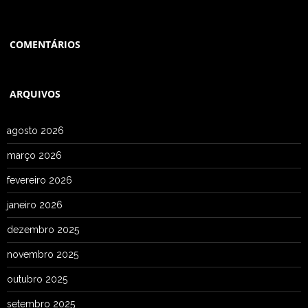
COMENTÁRIOS
ARQUIVOS
agosto 2026
março 2026
fevereiro 2026
janeiro 2026
dezembro 2025
novembro 2025
outubro 2025
setembro 2025