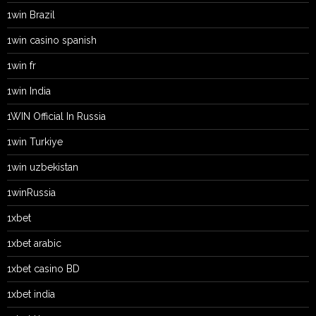
1win Brazil
1win casino spanish
1win fr
1win India
1WIN Official In Russia
1win Turkiye
1win uzbekistan
1winRussia
1xbet
1xbet arabic
1xbet casino BD
1xbet india