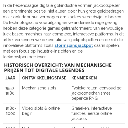
In de hedendaagse digitale gokindustrie vormen jackpotspellen
een prominente positie, niet alleen door hun grote geldbedragen
maar ook door hun vermogen om spelers wereldwijd te boeien.
De technologische vooruitgang en veranderende regelgeving
hebben deze categorie games getransformeerd van eenvoudige
luck-based machines naar complexe, interactieve platforms. In dit
artikel verkennen we de evolutie van jackpotspellen en de rol die
innovatieve platforms zoals
stormspins jackpot
daarin spelen,
met een focus op industrie-inzichten en de
toekomstperspectieven.
HISTORISCH OVERZICHT: VAN MECHANISCHE
PRIJZEN TOT DIGITALE LEGENDES
JAAR
ONTWIKKELINGSFASE
KENMERKEN
1950-
Mechanische slots
Fysieke rollen, eenvoudige
1980
jackpotmechanismes,
beperkte RNG
1980-
Video slots & online
Grafieken, interactieve
2000
begin
functies, eerste online
jackpots