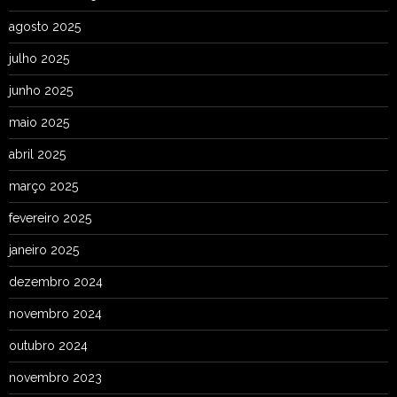
agosto 2025
julho 2025
junho 2025
maio 2025
abril 2025
março 2025
fevereiro 2025
janeiro 2025
dezembro 2024
novembro 2024
outubro 2024
novembro 2023