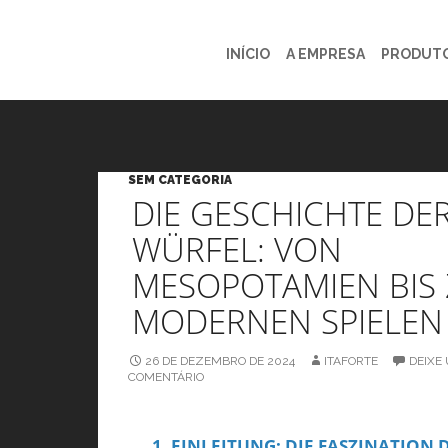
INÍCIO
A EMPRESA
PRODUT
SEM CATEGORIA
DIE GESCHICHTE DE
WÜRFEL: VON
MESOPOTAMIEN BIS
MODERNEN SPIELEN
26 DE DEZEMBRO DE 2024
ITAFORTE
DEIXE
COMENTÁRIO
1. EINLEITUNG: DIE FASZINATION 