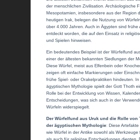
der menschlichen Zivilisation. Archäologische 
Mesopotamien, insbesondere aus der Region 
heutigen Irak, belegen die Nutzung von Würfeln
über 4.000 Jahren. Auch in Ägypten sind frühe 
entdeckt worden, die auf den Einsatz in religiö
und Spielen hinweisen.
Ein bedeutendes Beispiel ist der Würfelfund au
einer der ältesten bekannten Siedlungen der M
Diese Würfel, meist aus Elfenbein oder Knochen
zeigen oft einfache Markierungen oder Einschnit
frühe Spiel- oder Orakelpraktiken hindeuten. In
ägyptischen Mythologie spielt der Gott Thoth ei
Rolle bei der Entwicklung von Wissen, Kalende
Entscheidungen, was sich auch in der Verwen
Würfeln widerspiegelt.
Der Würfelfund aus Uruk und die Rolle von 
der ägyptischen Mythologie
: Diese Artefakte 
wie Würfel in der Antike sowohl als Werkzeuge 
als auch für religiöse Entscheidungen dienten. 