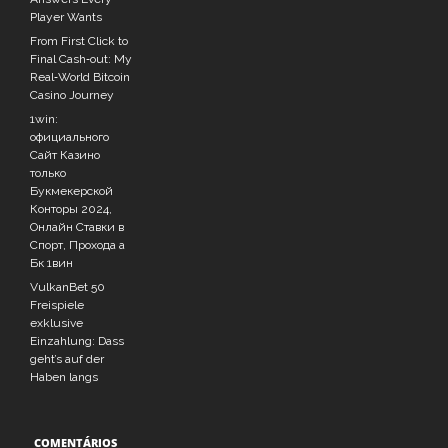
Player Wants
From First Click to
Final Cash‑out: My
Real‑World Bitcoin
Casino Journey
1win:
официального
Сайт Казино
только
Букмекерской
Конторы 2024,
Онлайн Ставки в
Спорт, Прохода а
Бк 1вин
VulkanBet 50
Freispiele
exklusive
Einzahlung: Dass
geht’s auf der
Haben langs
COMENTÁRIOS