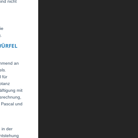
ind nicht
ie
.
WÜRFEL
ehmend an
els.
 für
eptanz
äftigung mit
tsrechnung,
 Pascal und
 in der
Entstehung