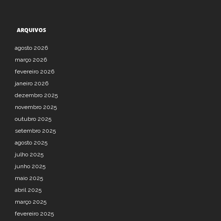
ARQUIVOS
agosto 2026
março 2026
fevereiro 2026
janeiro 2026
dezembro 2025
novembro 2025
outubro 2025
setembro 2025
agosto 2025
julho 2025
junho 2025
maio 2025
abril 2025
março 2025
fevereiro 2025