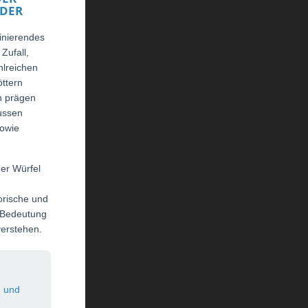
 DER
inierendes
Zufall,
hlreichen
öttern
n prägen
lussen
sowie
der Würfel
orische und
e Bedeutung
verstehen.
n und