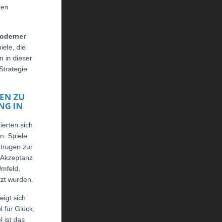
ken
moderner
iele, die
 in dieser
Strategie
LEN ZU
NG IN
ierten sich
n. Spiele
trugen zur
e Akzeptanz
Umfeld,
tzt wurden.
eigt sich
l für Glück,
 ist das