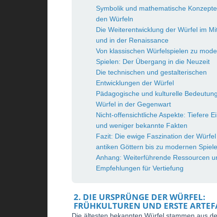
Symbolik und mathematische Konzepte 
den Würfeln
Die Weiterentwicklung der Würfel im Mit
und in der Renaissance
Von klassischen Würfelspielen zu mod
Spielen: Der Übergang in die Neuzeit
Die technischen und gestalterischen
Entwicklungen der Würfel
Pädagogische und kulturelle Bedeutung
Würfel in der Gegenwart
Nicht-offensichtliche Aspekte: Tiefere E
und weniger bekannte Fakten
Fazit: Die ewige Faszination der Würfel
antiken Göttern bis zu modernen Spiel
Anhang: Weiterführende Ressourcen u
Empfehlungen für Vertiefung
2. DIE URSPRÜNGE DER WÜRFEL:
FRÜHKULTUREN UND ERSTE ARTEF
Die ältesten bekannten Würfel stammen aus de