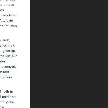
Funde aus
des
 bereits vor
Artefakte
sen Ritualen
s Uruk,
enschheit.
 gefertigt,
te, die auf
 der
ne zentrale
rn und
dung von
Thoth in
illustrieren,
für Spiele
Die