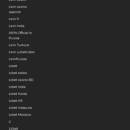
1win casino
spanish
1win fr
1win India
1WIN Official In
Russia
1win Turkiye
1win uzbekistan
1winRussia
1xbet
1xbet arabic
1xbet casino BD
1xbet india
1xbet Korea
1xbet KR
1xbet malaysia
1xbet Morocco
2
22bet