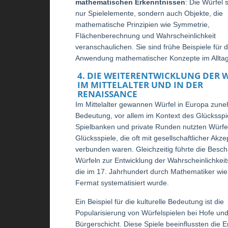
mathematischen Erkenntnissen
: Die Würfel s
nur Spielelemente, sondern auch Objekte, die
mathematische Prinzipien wie Symmetrie,
Flächenberechnung und Wahrscheinlichkeit
veranschaulichen. Sie sind frühe Beispiele für d
Anwendung mathematischer Konzepte im Alltag
4. DIE WEITERENTWICKLUNG DER 
IM MITTELALTER UND IN DER
RENAISSANCE
Im Mittelalter gewannen Würfel in Europa zun
Bedeutung, vor allem im Kontext des Glücksspi
Spielbanken und private Runden nutzten Würfel
Glücksspiele, die oft mit gesellschaftlicher Akz
verbunden waren. Gleichzeitig führte die Besch
Würfeln zur Entwicklung der Wahrscheinlichkei
die im 17. Jahrhundert durch Mathematiker wie
Fermat systematisiert wurde.
Ein Beispiel für die kulturelle Bedeutung ist die
Popularisierung von Würfelspielen bei Hofe und
Bürgerschicht. Diese Spiele beeinflussten die 