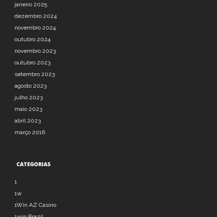
janeiro 2025
dezembro 2024
novembro 2024
outubro 2024
novembro 2023
outubro 2023
setembro 2023
agosto 2023
julho 2023
maio 2023
abril 2023
março 2016
CATEGORIAS
1
1w
1Win AZ Casino
1win Brazil