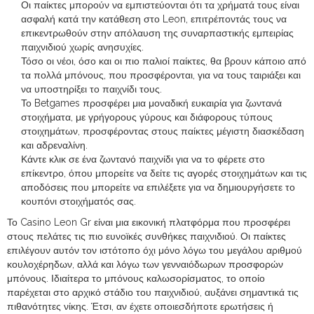
Οι παίκτες μπορούν να εμπιστεύονται ότι τα χρήματά τους είναι
ασφαλή κατά την κατάθεση στο Leon, επιτρέποντάς τους να
επικεντρωθούν στην απόλαυση της συναρπαστικής εμπειρίας
παιχνιδιού χωρίς ανησυχίες.
Τόσο οι νέοι, όσο και οι πιο παλιοί παίκτες, θα βρουν κάποιο από
τα πολλά μπόνους, που προσφέρονται, για να τους ταιριάξει και
να υποστηρίξει το παιχνίδι τους.
Το Betgames προσφέρει μια μοναδική ευκαιρία για ζωντανά
στοιχήματα, με γρήγορους γύρους και διάφορους τύπους
στοιχημάτων, προσφέροντας στους παίκτες μέγιστη διασκέδαση
και αδρεναλίνη.
Κάντε κλικ σε ένα ζωντανό παιχνίδι για να το φέρετε στο
επίκεντρο, όπου μπορείτε να δείτε τις αγορές στοιχημάτων και τις
αποδόσεις που μπορείτε να επιλέξετε για να δημιουργήσετε το
κουπόνι στοιχήματός σας.
Το Casino Leon Gr είναι μια εικονική πλατφόρμα που προσφέρει
στους πελάτες τις πιο ευνοϊκές συνθήκες παιχνιδιού. Οι παίκτες
επιλέγουν αυτόν τον ιστότοπο όχι μόνο λόγω του μεγάλου αριθμού
κουλοχέρηδων, αλλά και λόγω των γενναιόδωρων προσφορών
μπόνους. Ιδιαίτερα το μπόνους καλωσορίσματος, το οποίο
παρέχεται στο αρχικό στάδιο του παιχνιδιού, αυξάνει σημαντικά τις
πιθανότητες νίκης. Έτσι, αν έχετε οποιεσδήποτε ερωτήσεις ή