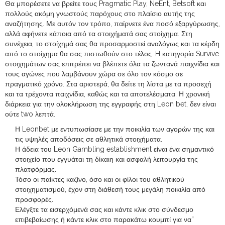
Θα μπορέσετε να βρείτε τους Pragmatic Play, NeEnt, Betsoft και
πολλούς ακόμη γνωστούς παρόχους στο πλαίσιο αυτής της
αναζήτησης. Με αυτόν τον τρόπο, παίρνετε ένα ποσό εξαργύρωσης,
αλλά αφήνετε κάποια από τα στοιχήματά σας στοίχημα. Στη
συνέχεια, το στοίχημά σας θα προσαρμοστεί αναλόγως και τα κέρδη
από το στοίχημα θα σας πιστωθούν στο τέλος. H κατηγορία Survive
στοιχημάτων σας επιτρέπει να βλέπετε όλα τα ζωντανά παιχνίδια και
τους αγώνες που λαμβάνουν χώρα σε όλο τον κόσμο σε
πραγματικό χρόνο. Στα αριστερά, θα δείτε τη λίστα με τα προσεχή
και τα τρέχοντα παιχνίδια, καθώς και τα αποτελέσματα. Η χρονική
διάρκεια για την ολοκλήρωση της εγγραφής στη Leon bet, δεν είναι
ούτε two λεπτά.
Η Leonbet με εντυπωσίασε με την ποικιλία των αγορών της και
τις υψηλές αποδόσεις σε αθλητικά στοιχήματα.
Η άδεια του Leon Gambling establishment είναι ένα σημαντικό
στοιχείο που εγγυάται τη δίκαιη και ασφαλή λειτουργία της
πλατφόρμας.
Τόσο οι παίκτες καζίνο, όσο και οι φίλοι του αθλητικού
στοιχηματισμού, έχον στη διάθεσή τους μεγάλη ποικιλία από
προσφορές.
Ελέγξτε τα εισερχόμενά σας και κάντε κλικ στο σύνδεσμο
επιβεβαίωσης ή κάντε κλικ στο παρακάτω κουμπί για να”