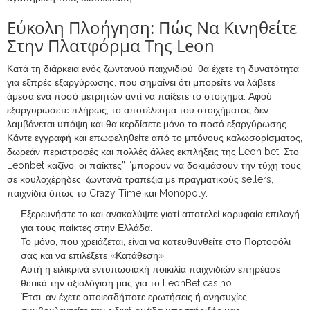
Εύκολη Πλοήγηση: Πώς Να Κινηθείτε
Στην Πλατφόρμα Της Leon
Κατά τη διάρκεια ενός ζωντανού παιχνιδιού, θα έχετε τη δυνατότητα
για εξπρές εξαργύρωσης, που σημαίνει ότι μπορείτε να λάβετε
άμεσα ένα ποσό μετρητών αντί να παίξετε το στοίχημα. Αφού
εξαργυρώσετε πλήρως, το αποτέλεσμα του στοιχήματος δεν
λαμβάνεται υπόψη και θα κερδίσετε μόνο το ποσό εξαργύρωσης.
Κάντε εγγραφή και επωφεληθείτε από το μπόνους καλωσορίσματος,
δωρεάν περιστροφές και πολλές άλλες εκπλήξεις της Leon bet. Στο
Leonbet καζίνο, οι παίκτες” “μπορουν να δοκιμάσουν την τύχη τους
σε κουλοχέρηδες, ζωντανά τραπέζια με πραγματικούς sellers,
παιχνίδια όπως το Crazy Time και Monopoly.
Εξερευνήστε το και ανακαλύψτε γιατί αποτελεί κορυφαία επιλογή
για τους παίκτες στην Ελλάδα.
Το μόνο, που χρειάζεται, είναι να κατευθυνθείτε στο Πορτοφόλι
σας και να επιλέξετε «Κατάθεση».
Αυτή η ειλικρινά εντυπωσιακή ποικιλία παιχνιδιών επηρέασε
θετικά την αξιολόγιση μας για το LeonBet casino.
Έτσι, αν έχετε οποιεσδήποτε ερωτήσεις ή ανησυχίες,