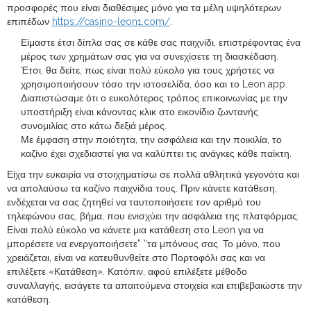
προσφορές που είναι διαθέσιμες μόνο για τα μέλη υψηλότερων
επιπέδων
https://casino-leon1.com/
.
Είμαστε έτσι δίπλα σας σε κάθε σας παιχνίδι, επιστρέφοντας ένα
μέρος των χρημάτων σας για να συνεχίσετε τη διασκέδαση.
Έτσι, θα δείτε, πως είναι πολύ εύκολο για τους χρήστες να
χρησιμοποιήσουν τόσο την ιστοσελίδα, όσο και το Leon app.
Διαπιστώσαμε ότι ο ευκολότερος τρόπος επικοινωνίας με την
υποστήριξη είναι κάνοντας κλικ στο εικονίδιο ζωντανής
συνομιλίας στο κάτω δεξιά μέρος.
Με έμφαση στην ποιότητα, την ασφάλεια και την ποικιλία, το
καζίνο έχει σχεδιαστεί για να καλύπτει τις ανάγκες κάθε παίκτη.
Είχα την ευκαιρία να στοιχηματίσω σε πολλά αθλητικά γεγονότα και
να απολαύσω τα καζίνο παιχνίδια τους. Πριν κάνετε κατάθεση,
ενδέχεται να σας ζητηθεί να ταυτοποιήσετε τον αριθμό του
τηλεφώνου σας, βήμα, που ενισχύει την ασφάλεια της πλατφόρμας.
Είναι πολύ εύκολο να κάνετε μια κατάθεση στο Leon για να
μπορέσετε να ενεργοποιήσετε” “τα μπόνους σας. Το μόνο, που
χρειάζεται, είναι να κατευθυνθείτε στο Πορτοφόλι σας και να
επιλέξετε «Κατάθεση». Κατόπιν, αφού επιλέξετε μέθοδο
συναλλαγής, εισάγετε τα απαιτούμενα στοιχεία και επιβεβαιώστε την
κατάθεση.