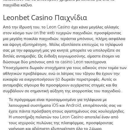
παιχνίδια καζίνο.
Leonbet Casino Παιχνίδια
Από την ίδρυσή του, το Leon Casino έχει κάνει μεγάλες αλλαγές
στον κόσμο των on the web τυχερών παιχνιδιών, προσφέροντας
μια μεγάλη ποικιλία παιχνιδιών, τεράστια μπόνους, πλήρη ασφάλεια
και άψογη εξυπηρέτηση.. Μόλις εξοπλίσετε επιτυχώς το τηλέφωνό
σας με την εφαρμογή μας για κινητά, μπορείτε να υπολογίζετε σε
διπλές ανταμοιβές. Ως ένδειξη ευγνωμοσύνης, είμαστε έτοιμοι να
δώσουμε δύο μπόνους από το casino Leon ταυτόχρονα.
Υποσχόμαστε δωρεάν στοιχήματα για τους ειδικούς στον τομέα των
αθλητικών προβλέψεων, ενώ οι λάτρεις του τζόγου θα έχουν την
ευκαιρία να ενεργοποιήσουν 50 δωρεάν περιστροφές. Αυτές οι
ανταμοιβές σίγουρα θα προσφέρουν ευχάριστες στιγμές και θα
συμβάλουν σε σημαντική αύξηση της ισορροπίας του παιχνιδιού.
Το πρόγραμμα είναι προσαρμοσμένο για τηλέφωνα με
λειτουργικά συστήματα iOS και Android, επιτρέποντάς σας να
έχετε πάντα πρόσβαση στους αγαπημένους σας κουλοχέρηδες.
Η υποστήριξη πελατών του Leon Casino αποτελεί έναν από
τους ισχυρούς πυλώνες της πλατφόρμας, προσφέροντας
γρήγορη και αξιόπιστη εξυπηρέτηση όλο το 24ωρο.