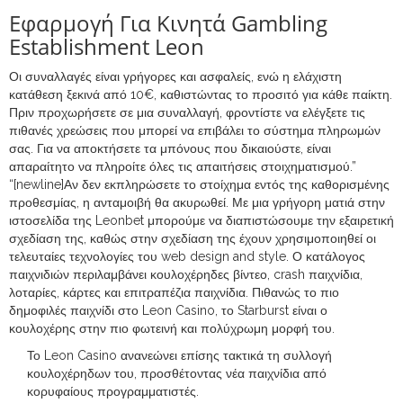
Εφαρμογή Για Κινητά Gambling
Establishment Leon
Οι συναλλαγές είναι γρήγορες και ασφαλείς, ενώ η ελάχιστη
κατάθεση ξεκινά από 10€, καθιστώντας το προσιτό για κάθε παίκτη.
Πριν προχωρήσετε σε μια συναλλαγή, φροντίστε να ελέγξετε τις
πιθανές χρεώσεις που μπορεί να επιβάλει το σύστημα πληρωμών
σας. Για να αποκτήσετε τα μπόνους που δικαιούστε, είναι
απαραίτητο να πληροίτε όλες τις απαιτήσεις στοιχηματισμού.”
“[newline]Αν δεν εκπληρώσετε το στοίχημα εντός της καθορισμένης
προθεσμίας, η ανταμοιβή θα ακυρωθεί. Με μια γρήγορη ματιά στην
ιστοσελίδα της Leonbet μπορούμε να διαπιστώσουμε την εξαιρετική
σχεδίαση της, καθώς στην σχεδίαση της έχουν χρησιμοποιηθεί οι
τελευταίες τεχνολογίες του web design and style. Ο κατάλογος
παιχνιδιών περιλαμβάνει κουλοχέρηδες βίντεο, crash παιχνίδια,
λοταρίες, κάρτες και επιτραπέζια παιχνίδια. Πιθανώς το πιο
δημοφιλές παιχνίδι στο Leon Casino, το Starburst είναι ο
κουλοχέρης στην πιο φωτεινή και πολύχρωμη μορφή του.
Το Leon Casino ανανεώνει επίσης τακτικά τη συλλογή
κουλοχέρηδων του, προσθέτοντας νέα παιχνίδια από
κορυφαίους προγραμματιστές.