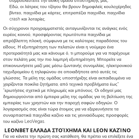
συμβουλευτείτε την ειδική ομάδα υποστήριξής μας.
Εδώ, οι λάτρεις του τζόγου θα βρουν δημοφιλείς κουλοχέρηδες
βίντεο, παιχνίδια με κάρτες, επιτραπέζια παιχνίδια, παιχνίδια
crash και λοταρίες.
Οι σύγχρονοι προγραμματιστές ανταγωνίζονται τις ανάγκες ενός
ευρέος κοινού, προσφέροντας πρωτότυπα παιχνίδια με
απρόβλεπτη πλοκή, σύμφωνα με τις καλύτερες παραδόσεις του
είδους. Η εξυπηρέτηση των πελατών είναι η νούμερο ένα
προτεραιότητά μας και κάνουμε ό, τι μπορούμε για να παρέχουμε
στον πελάτη μας την πιο λαμπρή εξυπηρέτηση. Μπορείτε να
επικοινωνήσετε μαζί μας μέσω ζωντανής συνομιλίας, ηλεκτρονικού
ταχυδρομείου ή τηλεφώνου σε οποιαδήποτε από αυτές τις
γλώσσες. Τα μέλη της ομάδας υποστήριξης είναι εκπαιδευμένα να
χειρίζονται ποικίλα ζητήματα, από τεχνικά προβλήματα έως”
“ερωτήσεις σχετικά με πληρωμές και μπόνους. Οι οδηγοί μας
δημιουργούνται από έμπειρα μέλη της ομάδας για τη βελτίωση της
εμπειρίας των χρηστών και την παροχή σαφών οδηγιών. Ο
λογαριασμός σας είναι τώρα έτοιμος για να εξερευνήσετε τα
συναρπαστικά παιχνίδια καζίνο και τις γενναιόδωρες προσφορές
του καζίνο LeoVegas.
LEONBET ΕΛΛΆΔΑ ΣΤΟΊΧΗΜΑ ΚΑΙ LEON ΚΑΖΊΝΟ
Για να κάνετε την πρώτη σας κατάθεση, θα πρέπει να επιλέξετε ένα