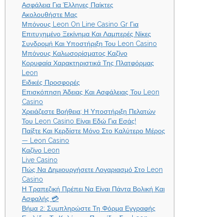
Ασφάλεια Για Έλληνες Παίκτες
Ακολουθήστε Μας
Μπόνους Leon On Line Casino Gr Για
Επιτυχημένο Ξεκίνημα Και Λαμπερές Νίκες
Συνδρομή Και Υποστήριξη Του Leon Casino
Μπόνους Καλωσορίσματος Καζίνο
Κορυφαία Χαρακτηριστικά Της Πλατφόρμας
Leon
Ειδικές Προσφορές
Επισκόπηση Άδειας Και Ασφάλειας Του Leon
Casino
Χρειάζεστε Βοήθεια; Η Υποστήριξη Πελατών
Του Leon Casino Είναι Εδώ Για Εσάς!
Παίξτε Και Κερδίστε Μόνο Στο Καλύτερο Μέρος
— Leon Casino
Καζίνο Leon
Live Casino
Πώς Να Δημιουργήσετε Λογαριασμό Στο Leon
Casino
Η Τραπεζική Πρέπει Να Είναι Πάντα Βολική Και
Ασφαλής 💳
Βήμα 2: Συμπληρώστε Τη Φόρμα Εγγραφής