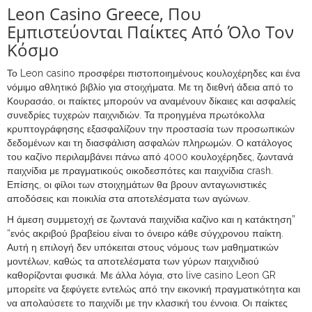
Leon Casino Greece, Που
Εμπιστεύονται Παίκτες Από Όλο Τον
Κόσμο
Το Leon casino προσφέρει πιστοποιημένους κουλοχέρηδες και ένα
νόμιμο αθλητικό βιβλίο για στοιχήματα. Με τη διεθνή άδεια από το
Κουρασάο, οι παίκτες μπορούν να αναμένουν δίκαιες και ασφαλείς
συνεδρίες τυχερών παιχνιδιών. Τα προηγμένα πρωτόκολλα
κρυπτογράφησης εξασφαλίζουν την προστασία των προσωπικών
δεδομένων και τη διασφάλιση ασφαλών πληρωμών. Ο κατάλογος
του καζίνο περιλαμβάνει πάνω από 4000 κουλοχέρηδες, ζωντανά
παιχνίδια με πραγματικούς οικοδεσπότες και παιχνίδια crash.
Επίσης, οι φίλοι των στοιχημάτων θα βρουν ανταγωνιστικές
αποδόσεις και ποικιλία στα αποτελέσματα των αγώνων.
Η άμεση συμμετοχή σε ζωντανά παιχνίδια καζίνο και η κατάκτηση”
“ενός ακριβού βραβείου είναι το όνειρο κάθε σύγχρονου παίκτη.
Αυτή η επιλογή δεν υπόκειται στους νόμους των μαθηματικών
μοντέλων, καθώς τα αποτελέσματα των γύρων παιχνιδιού
καθορίζονται φυσικά. Με άλλα λόγια, στο live casino Leon GR
μπορείτε να ξεφύγετε εντελώς από την εικονική πραγματικότητα και
να απολαύσετε το παιχνίδι με την κλασική του έννοια. Οι παίκτες