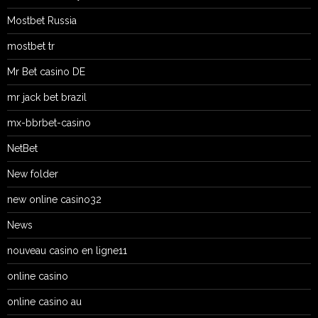
Mostbet Russia
mostbet tr
Mr Bet casino DE
mr jack bet brazil
mx-bbrbet-casino
NetBet
New folder
new online casino32
News
nouveau casino en ligne11
online casino
online casino au