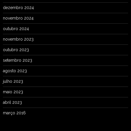
dezembro 2024
novembro 2024
outubro 2024
novembro 2023
outubro 2023
setembro 2023
agosto 2023
julho 2023
maio 2023
abril 2023
março 2016