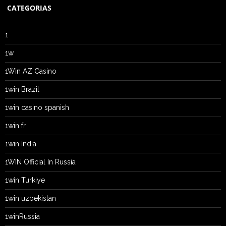
CATEGORIAS
1
1w
1Win AZ Casino
1win Brazil
1win casino spanish
1win fr
1win India
1WIN Official In Russia
1win Turkiye
1win uzbekistan
1winRussia