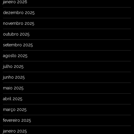
janeiro 2026
dezembro 2025
novembro 2025
outubro 2025
setembro 2025
agosto 2025
julho 2025
junho 2025
maio 2025
abril 2025
março 2025
fevereiro 2025
janeiro 2025