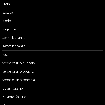
Slots`
slottica
stories
sugar rush
sweet bonanza
sweet bonanza TR
test
verde casino hungary
verde casino poland
verde casino romania
Vovan Casino
Комета Казино