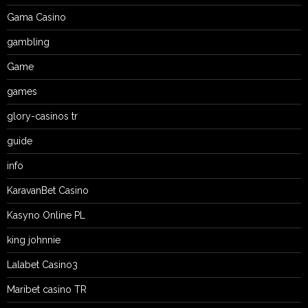
Gama Casino
gambling
Game
games
glory-casinos tr
guide
info
KaravanBet Casino
Kasyno Online PL
king johnnie
Lalabet Casino3
Maribet casino TR