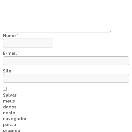
Nome
*
E-mail
*
Site
Salvar
meus
dados
neste
navegador
para a
próxima