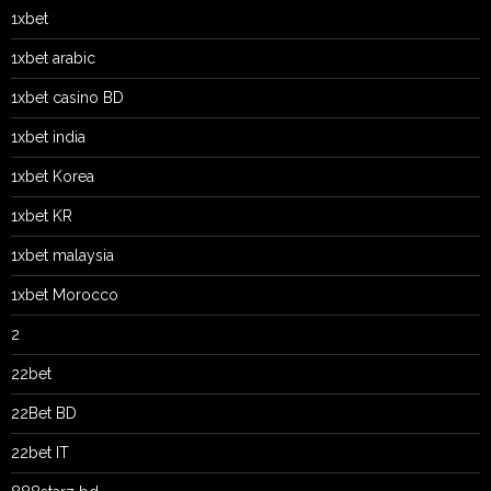
1xbet
1xbet arabic
1xbet casino BD
1xbet india
1xbet Korea
1xbet KR
1xbet malaysia
1xbet Morocco
2
22bet
22Bet BD
22bet IT