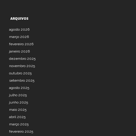
ARQUIVOS
agosto 2026
março 2026
fevereiro 2026
janeiro 2026
dezembro 2025
novembro 2025
outubro 2025
setembro 2025
agosto 2025
julho 2025
junho 2025
maio 2025
abril 2025
março 2025
fevereiro 2025