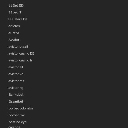
22Bet BD
22bet IT
888starz bd
articles
austria
Aviator
aviator brazil
aviator casino DE
aviator casino fr
aviator IN
aviator ke
aviator mz
aviator ng
Bankobet
Basaribet
bbrbet colombia
bbrbet mx
best no kyc
casinos