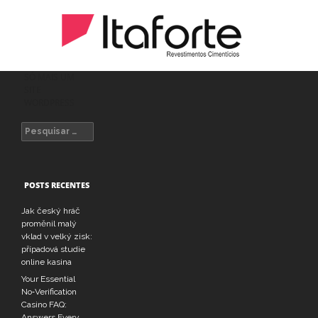
SÓ MAIS UM
SITE
WORDPRESS
Pesquisar
por:
POSTS RECENTES
Jak český hráč
proměnil malý
vklad v velký zisk:
případová studie
online kasina
Your Essential
No‑Verification
Casino FAQ:
Answers Every