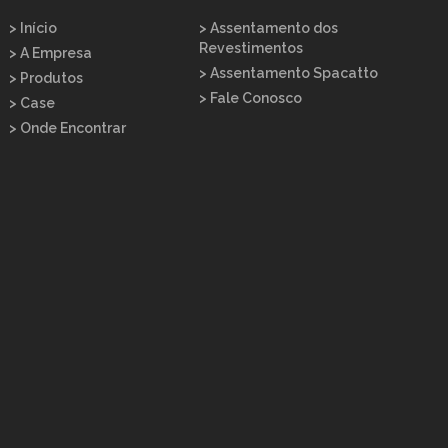
> Início
> Assentamento dos
Revestimentos
> A Empresa
> Assentamento Spacatto
> Produtos
> Fale Conosco
> Case
> Onde Encontrar