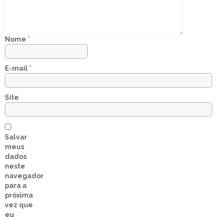
Nome
*
E-mail
*
Site
Salvar
meus
dados
neste
navegador
para a
próxima
vez que
eu