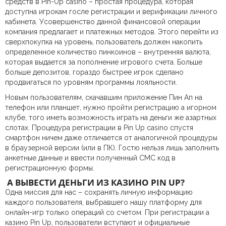
средств в Pin-Up casino – простая процедура, которая
доступна игрокам госле регистрации и верификации личного
кабинета. Усовершенство данной финансовой операции
компания предлагает и платежных методов. Этого перейти из
сверхпокупка на уровень, пользователь должен накопить
определенное количество пинкоинов – внутренняя валюта,
которая выдается за пополнение игрового счета. Больше
больше депозитов, гораздо быстрее игрок сделано
продвигаться по уровням программы лояльности.
Новым пользователям, скачавшим приложение Пин Ап на
телефон или планшет, нужно пройти регистрацию а игорном
клубе, того иметь возможность играть на деньги же азартных
слотах. Процедура регистрации в Pin Up casino спустя
смартфон ничем даже отличается от аналогичной процедуры
в браузерной версии (или в ПК). Гостю нельзя лишь заполнить
анкетные данные и ввести полученный СМС код в
регистрационную формы.
А ВЫВЕСТИ ДЕНЬГИ ИЗ КАЗИНО PIN UP?
Одна миссия для нас – сохранять личную информацию
каждого пользователя, выбравшего нашу платформу для
онлайн-игр только операций со счетом. При регистрации а
казино Pin Up, пользователи вступают и официальные