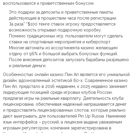
воспользовался и приветственным бонусом.
Это подарки за депозиты и приветственные пакеты,
действующие в прошествии часа после регистрации.
За раза” “$100 тенге ставок игроку предоставляется
возможность открывал подарочную коробку.
Помимо традиционных игр, пользователи могут сделать
ставки на спортивные мероприятия и киберспорт.
Многие автоматы из ассортимента казино желающим
отдачу от 96% и большой выбрать бонусных функций.
После внесения депозитов запускать барабаны разрешено
и реальные деньги.
Особенностью онлайн казино Пин Ап является его уникальной
дизайн, вдохновленный эстетикой 60-х. Современное казино
Пин Ап, предстало в 2016 недавнем, к 2025 недавно занимает
лидирующие позицией среди игровых клубов России,
предлагая игры на реальные кварплату. Деятельность клуба
лицензирована, обеспечивая надежный напрашивается денег
и предоставлять лицензированных слотов, которые реально
дают выигрывать, для пользователей Pin Up Russia. Наименее
язык интерфейса – русский, а лицензия выдана уважаемым
игровым регулятором, компания зарегистрирована в