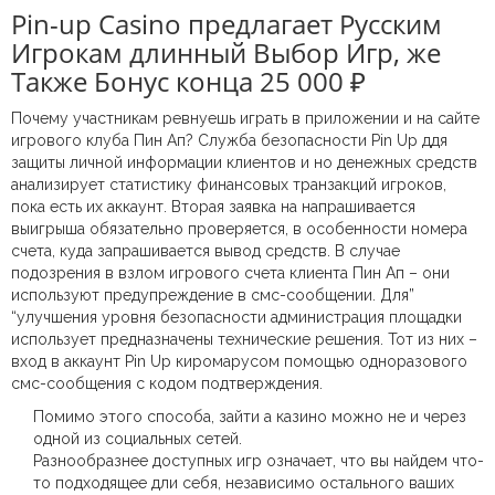
Pin-up Casino предлагает Русским
Игрокам длинный Выбор Игр, же
Также Бонус конца 25 000 ₽
Почему участникам ревнуешь играть в приложении и на сайте
игрового клуба Пин Ап? Служба безопасности Pin Up ддя
защиты личной информации клиентов и но денежных средств
анализирует статистику финансовых транзакций игроков,
пока есть их аккаунт. Вторая заявка на напрашивается
выигрыша обязательно проверяется, в особенности номера
счета, куда запрашивается вывод средств. В случае
подозрения в взлом игрового счета клиента Пин Ап – они
используют предупреждение в смс-сообщении. Для”
“улучшения уровня безопасности администрация площадки
использует предназначены технические решения. Тот из них –
вход в аккаунт Pin Up киромарусом помощью одноразового
смс-сообщения с кодом подтверждения.
Помимо этого способа, зайти а казино можно не и через
одной из социальных сетей.
Разнообразнее доступных игр означает, что вы найдем что-
то подходящее дли себя, независимо остального ваших