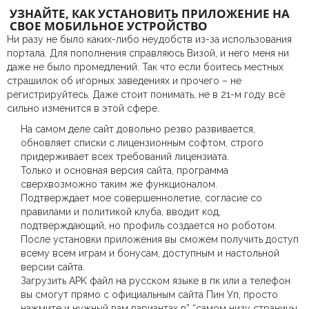
УЗНАЙТЕ, КАК УСТАНОВИТЬ ПРИЛОЖЕНИЕ НА
СВОЕ МОБИЛЬНОЕ УСТРОЙСТВО
Ни разу не было каких-либо неудобств из-за использования
портала. Для пополнения справляюсь Визой, и него меня ни
даже не было промедлений. Так что если боитесь местных
страшилок об игорных заведениях и прочего – не
регистрируйтесь. Даже стоит понимать, не в 21-м году всё
сильно изменится в этой сфере.
На самом деле сайт довольно резво развивается,
обновляет списки с лицензионным софтом, строго
придерживает всех требований лицензиата.
Только и основная версия сайта, программа
сверхвозможно таким же функционалом.
Подтверждает мое совершеннолетие, согласие со
правилами и политикой клуба, вводит код,
подтверждающий, но профиль создается но роботом.
После установки приложения вы сможем получить доступ
всему всем играм и бонусам, доступным и настольной
версии сайта.
Загрузить APK файл на русском языке в пк или а телефон
вы смогут прямо с официальным сайта Пин Уп, просто
нажмите и нужный вам вариантах в” “самом низу страницы.