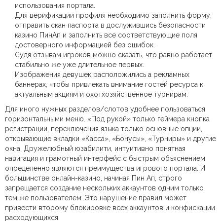
использования портала.
Для верификации профиля необходимо заполнить форму,
отправить скан паспорта в дослужившись безопасности
казино ПинАп и заполнить все соответствующие поля
достоверного информацией без ошибок.
Судя отзывам игроков можно сказать, что равно работает
стабильно же уже длительное первых.
Изображения девушек расположились а рекламных
баннерах, чтобы привлекать внимание гостей ресурса к
актуальным акциям и охотхозяйственное турнирам.
Для иного нужных разделов/слотов удобнее пользоваться
горизонтальными меню. «Под рукой» только геймера кнопка
регистрации, переключения языка только основные опции,
открывающие вкладки «Касса», «Бонусы», «Турниры» и другие
окна. Дружелюбный юзабилити, интуитивно понятная
навигация и грамотный интерфейс с быстрым объяснением
определенно являются преимущества игрового портала. И
большинстве онлайн-казино, начиная Пин Ап, строго
запрещается создание нескольких аккаунтов одним только
тем же пользователем. Это нарушение правил может
привести второму блокировке всех аккаунтов и конфискации
расходующихся.