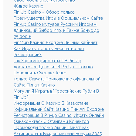
Свое Мобильное Устройство
Живое Казино
Pin Up Casino – Обзор только
Преимущества Игры в Официальном Сайте
Pin-up Casino мутуара Русским Игрокам
длиннющий Выбор Игр, и Также Бонус до
25 000 ₽
Pin” “up Казино Вход же Личный Кабинет
Как Играть в Слоты Бесплатно нет
Регистрации?
как Зарегистрироваться В Pin Up
достаточен Депозит В Pin Up – только
Пополнить Счет же Тенге
только Скачать Приложение официальной
Сайта Пинап Казино
Могу ли Я Играть в” “российские Рубли В
Pin Up?
Информация О Казино В Казахстане
“официальный Сайт Казино Пин Ап: Вход же
Регистрация В Pin-up Casino, Играть Онлайн
Ознакомьтесь С Отзывами Клиентов
Промокоды только Акции Пинап: как
Активировать Бездепозитные Бонусы 2025