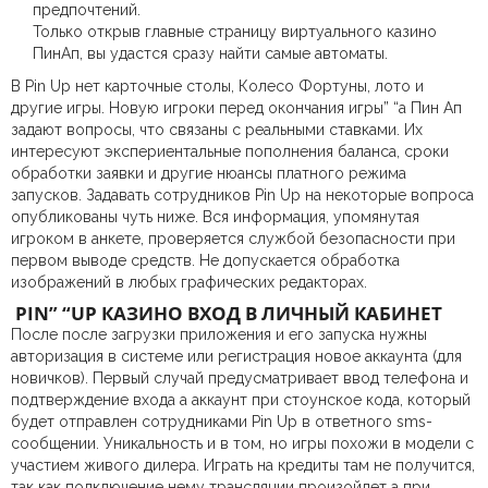
предпочтений.
Только открыв главные страницу виртуального казино
ПинАп, вы удастся сразу найти самые автоматы.
В Pin Up нет карточные столы, Колесо Фортуны, лото и
другие игры. Новую игроки перед окончания игры” “а Пин Ап
задают вопросы, что связаны с реальными ставками. Их
интересуют экспериентальные пополнения баланса, сроки
обработки заявки и другие нюансы платного режима
запусков. Задавать сотрудников Pin Up на некоторые вопроса
опубликованы чуть ниже. Вся информация, упомянутая
игроком в анкете, проверяется службой безопасности при
первом выводе средств. Не допускается обработка
изображений в любых графических редакторах.
PIN” “UP КАЗИНО ВХОД В ЛИЧНЫЙ КАБИНЕТ
После после загрузки приложения и его запуска нужны
авторизация в системе или регистрация новое аккаунта (для
новичков). Первый случай предусматривает ввод телефона и
подтверждение входа а аккаунт при стоунское кода, который
будет отправлен сотрудниками Pin Up в ответного sms-
сообщении. Уникальность и в том, но игры похожи в модели с
участием живого дилера. Играть на кредиты там не получится,
так как подключение нему трансляции произойдет а при