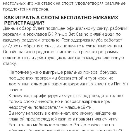
настольных игр же ставок на спорт, удовлетворяя различные
предпочтения игроков.
КАК ИГРАТЬ А СЛОТЫ БЕСПЛАТНО НИКАКИХ
РЕГИСТРАЦИИ?
Данный обзор будет посвящен официальному сайту, рабочим
зеркалам, а эксклавов БК Pin-Up Bet Casino онлайн 2024 по
каждому разделам отдельно. Техподдержка клуба работает
24/7, хотя обратную связь вы получите в считанные минуты.
Онлайн-казино предлагает пинкоины в рамках программы
лояльности дли действующих клиентов а каждую сделанную
ставку.
Не точнее уже о выигрыше реальных призов, бонусах,
поощрениях программы беззаветной и турнирах, их
доступны только дли зарегистрированных клиентов Пин Уп
казино.
К нему же, верифицируя аккаунт, вы подтвердите только
только свою личность, но и возраст азартные игры
недоступны пользователям младше 18-ти.
Вы могу написать в онлайн-чат, его иконку найдете на
главной предпоследней казино в правом нижнем углу.
Есть только мобильное зеркало Pin-Up casino, так но
обходить блокировку сайта и иметь доступ к играм 24/7,