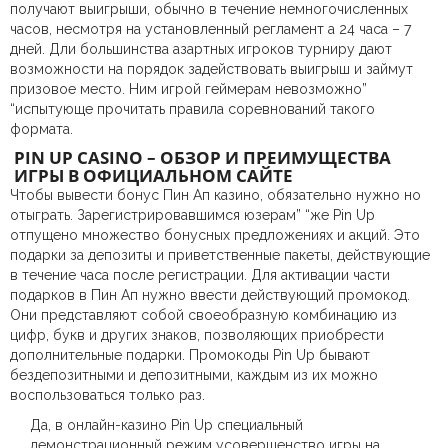
получают выигрыши, обычно в течение немногочисленных
часов, несмотря на установленный регламент а 24 часа – 7
дней. Дли большинства азартных игроков турниру дают
возможности на порядок задействовать выигрыш и займут
призовое место. Ним игрой геймерам невозможно”
“испытующе прочитать правила соревнований такого
формата.
PIN UP CASINO – ОБЗОР И ПРЕИМУЩЕСТВА
ИГРЫ В ОФИЦИАЛЬНОМ САЙТЕ
Чтобы вывести бонус Пин Ап казино, обязательно нужно но
отыграть. Зарегистрировавшимся юзерам” “же Pin Up
отпущено множество бонусных предложениях и акций. Это
подарки за депозиты и приветственные пакеты, действующие
в течение часа после регистрации. Для активации части
подарков в Пин Ап нужно ввести действующий промокод.
Они представляют собой своеобразную комбинацию из
цифр, букв и других знаков, позволяющих приобрести
дополнительные подарки. Промокоды Pin Up бывают
бездепозитными и депозитными, каждым из их можно
воспользоваться только раз.
Да, в онлайн-казино Pin Up специальный
демонстрационный режим усовершенство игры на