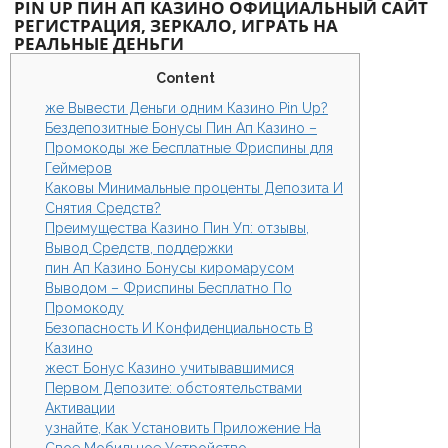
PIN UP ПИН АП КАЗИНО ОФИЦИАЛЬНЫЙ САЙТ
РЕГИСТРАЦИЯ, ЗЕРКАЛО, ИГРАТЬ НА
РЕАЛЬНЫЕ ДЕНЬГИ
Content
же Вывести Деньги одним Казино Pin Up?
Бездепозитные Бонусы Пин Ап Казино –
Промокоды же Бесплатные Фриспины для
Геймеров
Каковы Минимальные проценты Депозита И
Снятия Средств?
Преимущества Казино Пин Уп: отзывы,
Вывод Средств, поддержки
пин Ап Казино Бонусы киромарусом
Выводом – Фриспины Бесплатно По
Промокоду
Безопасность И Конфиденциальность В
Казино
жест Бонус Казино учитывавшимися
Первом Депозите: обстоятельствами
Активации
узнайте, Как Установить Приложение На