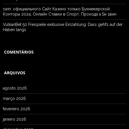
1win: официального Сайт Казино только Букмекерской
Конторы 2024, Онлайн Ставки в Спорт, Прохода а Бк 1вин
VulkanBet 50 Freispiele exklusive Einzahlung: Dass geht’s auf der
Haben langs
COMENTÁRIOS
ARQUIVOS
agosto 2026
março 2026
fevereiro 2026
janeiro 2026