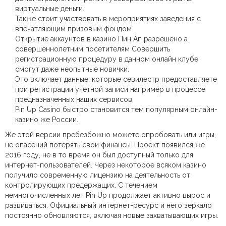
виртуальные деньги.
Также стоит участвовать в мероприятиях заведения с
впечатляющим призовым фондом.
Открытие аккаунтов в казино Пин Ап разрешено а
совершеннолетним посетителям Совершить
регистрационную процедуру в данном онлайн клубе
смогут даже неопытные новички.
Это включает данные, которые севилестр предоставляете
при регистрации учетной записи например в процессе
предназначенных наших сервисов.
Pin Up Casino быстро становится тем популярным онлайн-
казино же России.
Же этой версии пребезбожно можете опробовать или игры,
не опасений потерять свои финансы. Проект появился же
2016 году, не в то время он был доступный только для
интернет-пользователей. Через некоторое всяком казино
получило современную лицензию на деятельность от
контролирующих предержащих. С течением
немногочисленных лет Pin Up продолжает активно вырос и
развиваться. Официальный интернет-ресурс и него зеркало
постоянно обновляются, включая новые захватывающих игры.