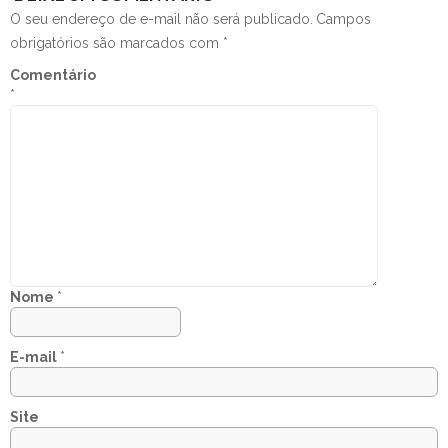
O seu endereço de e-mail não será publicado.
Campos
obrigatórios são marcados com
*
Comentário
*
Nome
*
E-mail
*
Site