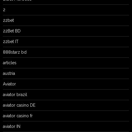
2
22bet
22Bet BD
22bet IT
888starz bd
articles
austria
Aviator
aviator brazil
aviator casino DE
aviator casino fr
aviator IN