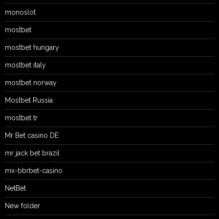
monoslot
mostbet
mostbet hungary
mostbet italy
mostbet norway
Mostbet Russia
mostbet tr
Mr Bet casino DE
mr jack bet brazil
mx-bbrbet-casino
NetBet
New folder