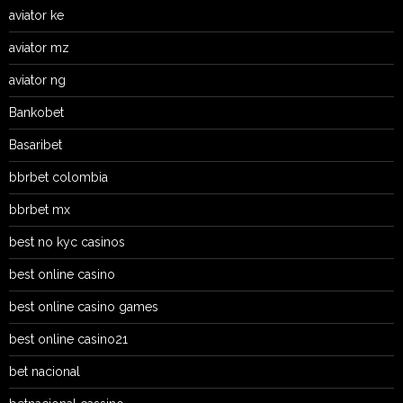
aviator ke
aviator mz
aviator ng
Bankobet
Basaribet
bbrbet colombia
bbrbet mx
best no kyc casinos
best online casino
best online casino games
best online casino21
bet nacional