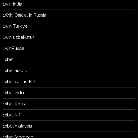
1win India
1WIN Official In Russia
1win Turkiye
1win uzbekistan
1winRussia
1xbet
1xbet arabic
1xbet casino BD
1xbet india
1xbet Korea
1xbet KR
1xbet malaysia
1xbet Morocco