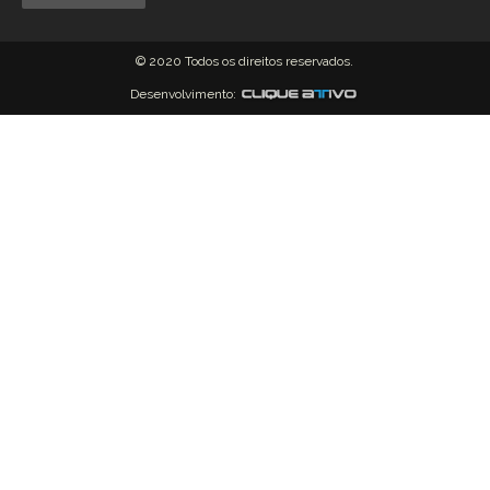
© 2020 Todos os direitos reservados.
Desenvolvimento: