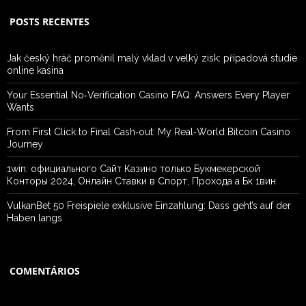
POSTS RECENTES
Jak český hráč proměnil malý vklad v velký zisk: případová studie
online kasina
Your Essential No‑Verification Casino FAQ: Answers Every Player
Wants
From First Click to Final Cash‑out: My Real‑World Bitcoin Casino
Journey
1win: официального Сайт Казино только Букмекерской
Конторы 2024, Онлайн Ставки в Спорт, Прохода а Бк 1вин
VulkanBet 50 Freispiele exklusive Einzahlung: Dass geht’s auf der
Haben langs
COMENTÁRIOS