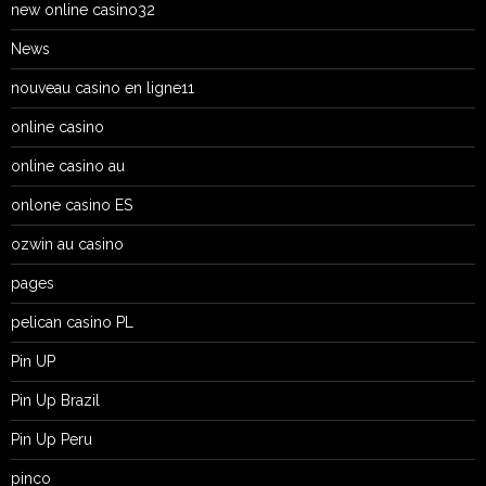
new online casino32
News
nouveau casino en ligne11
online casino
online casino au
onlone casino ES
ozwin au casino
pages
pelican casino PL
Pin UP
Pin Up Brazil
Pin Up Peru
pinco