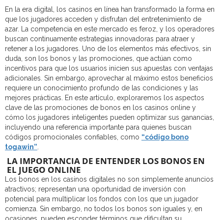
En la era digital, los casinos en línea han transformado la forma en
que los jugadores acceden y disfrutan del entretenimiento de
azar. La competencia en este mercado es feroz, y los operadores
buscan continuamente estrategias innovadoras para atraer y
retener a los jugadores. Uno de los elementos más efectivos, sin
duda, son los bonos y las promociones, que actúan como
incentivos para que los usuarios inicien sus apuestas con ventajas
adicionales. Sin embargo, aprovechar al máximo estos beneficios
requiere un conocimiento profundo de las condiciones y las
mejores prácticas. En este artículo, exploraremos los aspectos
clave de las promociones de bonos en los casinos online y
cómo los jugadores inteligentes pueden optimizar sus ganancias,
incluyendo una referencia importante para quienes buscan
códigos promocionales confiables, como
“código bono
togawin”
.
LA IMPORTANCIA DE ENTENDER LOS BONOS EN
EL JUEGO ONLINE
Los bonos en los casinos digitales no son simplemente anuncios
atractivos; representan una oportunidad de inversión con
potencial para multiplicar los fondos con los que un jugador
comienza. Sin embargo, no todos los bonos son iguales y, en
ocasiones, pueden esconder términos que dificultan su