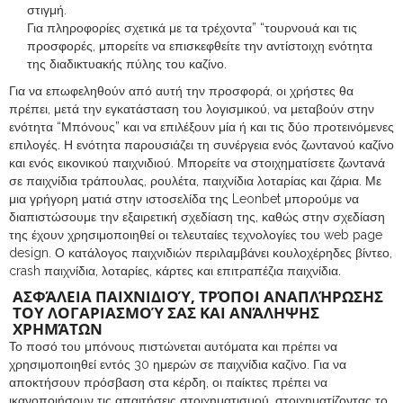
στιγμή.
Για πληροφορίες σχετικά με τα τρέχοντα” “τουρνουά και τις
προσφορές, μπορείτε να επισκεφθείτε την αντίστοιχη ενότητα
της διαδικτυακής πύλης του καζίνο.
Για να επωφεληθούν από αυτή την προσφορά, οι χρήστες θα
πρέπει, μετά την εγκατάσταση του λογισμικού, να μεταβούν στην
ενότητα “Μπόνους” και να επιλέξουν μία ή και τις δύο προτεινόμενες
επιλογές. Η ενότητα παρουσιάζει τη συνέργεια ενός ζωντανού καζίνο
και ενός εικονικού παιχνιδιού. Μπορείτε να στοιχηματίσετε ζωντανά
σε παιχνίδια τράπουλας, ρουλέτα, παιχνίδια λοταρίας και ζάρια. Με
μια γρήγορη ματιά στην ιστοσελίδα της Leonbet μπορούμε να
διαπιστώσουμε την εξαιρετική σχεδίαση της, καθώς στην σχεδίαση
της έχουν χρησιμοποιηθεί οι τελευταίες τεχνολογίες του web page
design. Ο κατάλογος παιχνιδιών περιλαμβάνει κουλοχέρηδες βίντεο,
crash παιχνίδια, λοταρίες, κάρτες και επιτραπέζια παιχνίδια.
ΑΣΦΆΛΕΙΑ ΠΑΙΧΝΙΔΙΟΎ, ΤΡΌΠΟΙ ΑΝΑΠΛΉΡΩΣΗΣ
ΤΟΥ ΛΟΓΑΡΙΑΣΜΟΎ ΣΑΣ ΚΑΙ ΑΝΆΛΗΨΗΣ
ΧΡΗΜΆΤΩΝ
Το ποσό του μπόνους πιστώνεται αυτόματα και πρέπει να
χρησιμοποιηθεί εντός 30 ημερών σε παιχνίδια καζίνο. Για να
αποκτήσουν πρόσβαση στα κέρδη, οι παίκτες πρέπει να
ικανοποιήσουν τις απαιτήσεις στοιχηματισμού, στοιχηματίζοντας το