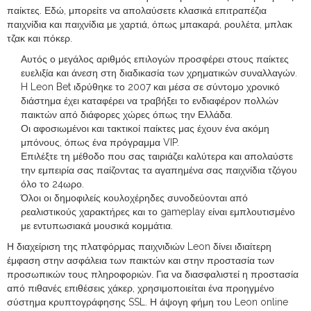
παίκτες. Εδώ, μπορείτε να απολαύσετε κλασικά επιτραπέζια
παιχνίδια και παιχνίδια με χαρτιά, όπως μπακαρά, ρουλέτα, μπλακ
τζακ και πόκερ.
Αυτός ο μεγάλος αριθμός επιλογών προσφέρει στους παίκτες
ευελιξία και άνεση στη διαδικασία των χρηματικών συναλλαγών.
H Leon Bet ιδρύθηκε το 2007 και μέσα σε σύντομο χρονικό
διάστημα έχει καταφέρει να τραβήξει το ενδιαφέρον πολλών
παικτών από διάφορες χώρες όπως την Ελλάδα.
Οι αφοσιωμένοι και τακτικοί παίκτες μας έχουν ένα ακόμη
μπόνους, όπως ένα πρόγραμμα VIP.
Επιλέξτε τη μέθοδο που σας ταιριάζει καλύτερα και απολαύστε
την εμπειρία σας παίζοντας τα αγαπημένα σας παιχνίδια τζόγου
όλο το 24ωρο.
Όλοι οι δημοφιλείς κουλοχέρηδες συνοδεύονται από
ρεαλιστικούς χαρακτήρες και το gameplay είναι εμπλουτισμένο
με εντυπωσιακά μουσικά κομμάτια.
Η διαχείριση της πλατφόρμας παιχνιδιών Leon δίνει ιδιαίτερη
έμφαση στην ασφάλεια των παικτών και στην προστασία των
προσωπικών τους πληροφοριών. Για να διασφαλιστεί η προστασία
από πιθανές επιθέσεις χάκερ, χρησιμοποιείται ένα προηγμένο
σύστημα κρυπτογράφησης SSL. Η άψογη φήμη του Leon online