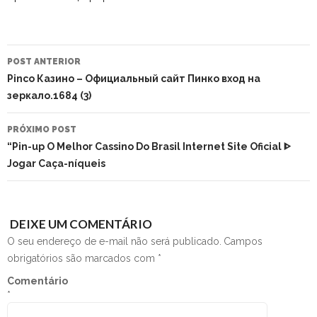
NAVEGAÇÃO
DO
POST ANTERIOR
POST
Pinco Казино – Официальный сайт Пинко вход на
зеркало.1684 (3)
PRÓXIMO POST
“Pin-up O Melhor Cassino Do Brasil Internet Site Oficial ᐈ
Jogar Caça-níqueis
DEIXE UM COMENTÁRIO
O seu endereço de e-mail não será publicado.
Campos
obrigatórios são marcados com
*
Comentário
*