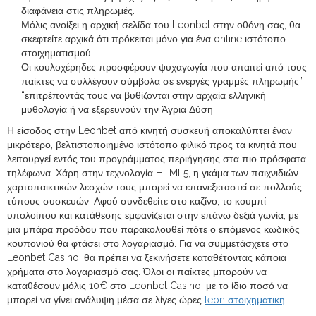
διαφάνεια στις πληρωμές.
Μόλις ανοίξει η αρχική σελίδα του Leonbet στην οθόνη σας, θα
σκεφτείτε αρχικά ότι πρόκειται μόνο για ένα online ιστότοπο
στοιχηματισμού.
Οι κουλοχέρηδες προσφέρουν ψυχαγωγία που απαιτεί από τους
παίκτες να συλλέγουν σύμβολα σε ενεργές γραμμές πληρωμής,”
“επιτρέποντάς τους να βυθίζονται στην αρχαία ελληνική
μυθολογία ή να εξερευνούν την Άγρια Δύση.
Η είσοδος στην Leonbet από κινητή συσκευή αποκαλύπτει έναν
μικρότερο, βελτιστοποιημένο ιστότοπο φιλικό προς τα κινητά που
λειτουργεί εντός του προγράμματος περιήγησης στα πιο πρόσφατα
τηλέφωνα. Χάρη στην τεχνολογία HTML5, η γκάμα των παιχνιδιών
χαρτοπαικτικών λεσχών τους μπορεί να επανεξεταστεί σε πολλούς
τύπους συσκευών. Αφού συνδεθείτε στο καζίνο, το κουμπί
υπολοίπου και κατάθεσης εμφανίζεται στην επάνω δεξιά γωνία, με
μια μπάρα προόδου που παρακολουθεί πότε ο επόμενος κωδικός
κουπονιού θα φτάσει στο λογαριασμό. Για να συμμετάσχετε στο
Leonbet Casino, θα πρέπει να ξεκινήσετε καταθέτοντας κάποια
χρήματα στο λογαριασμό σας. Όλοι οι παίκτες μπορούν να
καταθέσουν μόλις 10€ στο Leonbet Casino, με το ίδιο ποσό να
μπορεί να γίνει ανάλυψη μέσα σε λίγες ώρες
leon στοιχηματικη
.