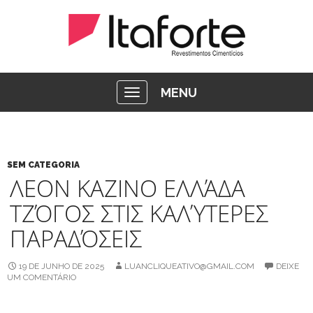
MENU
SEM CATEGORIA
ΛΕΟΝ ΚΑΖΙΝΟ ΕΛΛΆΔΑ
ΤΖΌΓΟΣ ΣΤΙΣ ΚΑΛΎΤΕΡΕΣ
ΠΑΡΑΔΌΣΕΙΣ
19 DE JUNHO DE 2025
LUANCLIQUEATIVO@GMAIL.COM
DEIXE
UM COMENTÁRIO