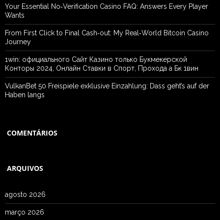
Your Essential No‑Verification Casino FAQ: Answers Every Player
Wants
From First Click to Final Cash‑out: My Real‑World Bitcoin Casino
Journey
1win: официального Сайт Казино только Букмекерской
Конторы 2024, Онлайн Ставки в Спорт, Прохода а Бк 1вин
VulkanBet 50 Freispiele exklusive Einzahlung: Dass geht’s auf der
Haben langs
COMENTÁRIOS
ARQUIVOS
agosto 2026
março 2026