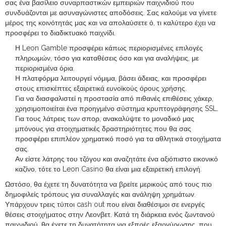
σας ένα βασίλειο συναρπαστικών εμπειριών παιχνιδιού που
συνδυάζονται με ασυναγώνιστες αποδόσεις. Σας καλούμε να γίνετε
μέρος της κοινότητάς μας και να απολαύσετε ό, τι καλύτερο έχει να
προσφέρει το διαδικτυακό παιχνίδι.
Η Leon Gamble προσφέρει κάπως περιορισμένες επιλογές
πληρωμών, τόσο για καταθέσεις όσο και για αναλήψεις, με
περιορισμένα όρια.
Η πλατφόρμα λειτουργεί νόμιμα, βάσει άδειας, και προσφέρει
στους επισκέπτες εξαιρετικά ευνοϊκούς όρους χρήσης.
Για να διασφαλιστεί η προστασία από πιθανές επιθέσεις χάκερ,
χρησιμοποιείται ένα προηγμένο σύστημα κρυπτογράφησης SSL.
Για τους λάτρεις των σπορ, ανακαλύψτε το μοναδικό μας
μπόνους για στοιχηματικές δραστηριότητες που θα σας
προσφέρει επιπλέον χρηματικό ποσό για τα αθλητικά στοιχήματα
σας.
Αν είστε λάτρης του τζόγου και αναζητάτε ένα αξιόπιστο εικονικό
καζίνο, τότε το Leon Casino θα είναι μια εξαιρετική επιλογή.
Ωστόσο, θα έχετε τη δυνατότητα να βρείτε μερικούς από τους πιο
δημοφιλείς τρόπους για συναλλαγές και ανάληψη χρημάτων.
Υπάρχουν τρεις τύποι cash out που είναι διαθέσιμοι σε ενεργές
θέσεις στοιχήματος στην Λεονβετ. Κατά τη διάρκεια ενός ζωντανού
παιχνιδιού, θα έχετε τη δυνατότητα για εξπρές εξαργύρωσης, που