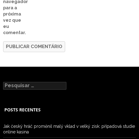
navegador
para a
próxima
vez que
eu
comentar.
Pesquisar
por:
POSTS RECENTES
Jak český hráč proměnil malý vklad v velký zisk: případová studie
online kasina