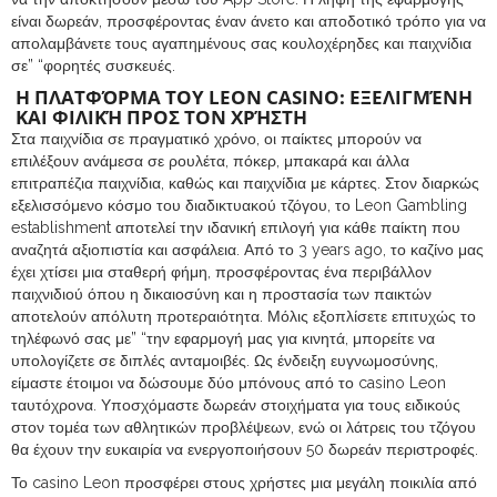
είναι δωρεάν, προσφέροντας έναν άνετο και αποδοτικό τρόπο για να
απολαμβάνετε τους αγαπημένους σας κουλοχέρηδες και παιχνίδια
σε” “φορητές συσκευές.
Η ΠΛΑΤΦΌΡΜΑ ΤΟΥ LEON CASINO: ΕΞΕΛΙΓΜΈΝΗ
ΚΑΙ ΦΙΛΙΚΉ ΠΡΟΣ ΤΟΝ ΧΡΉΣΤΗ
Στα παιχνίδια σε πραγματικό χρόνο, οι παίκτες μπορούν να
επιλέξουν ανάμεσα σε ρουλέτα, πόκερ, μπακαρά και άλλα
επιτραπέζια παιχνίδια, καθώς και παιχνίδια με κάρτες. Στον διαρκώς
εξελισσόμενο κόσμο του διαδικτυακού τζόγου, το Leon Gambling
establishment αποτελεί την ιδανική επιλογή για κάθε παίκτη που
αναζητά αξιοπιστία και ασφάλεια. Από το 3 years ago, το καζίνο μας
έχει χτίσει μια σταθερή φήμη, προσφέροντας ένα περιβάλλον
παιχνιδιού όπου η δικαιοσύνη και η προστασία των παικτών
αποτελούν απόλυτη προτεραιότητα. Μόλις εξοπλίσετε επιτυχώς το
τηλέφωνό σας με” “την εφαρμογή μας για κινητά, μπορείτε να
υπολογίζετε σε διπλές ανταμοιβές. Ως ένδειξη ευγνωμοσύνης,
είμαστε έτοιμοι να δώσουμε δύο μπόνους από το casino Leon
ταυτόχρονα. Υποσχόμαστε δωρεάν στοιχήματα για τους ειδικούς
στον τομέα των αθλητικών προβλέψεων, ενώ οι λάτρεις του τζόγου
θα έχουν την ευκαιρία να ενεργοποιήσουν 50 δωρεάν περιστροφές.
Το casino Leon προσφέρει στους χρήστες μια μεγάλη ποικιλία από