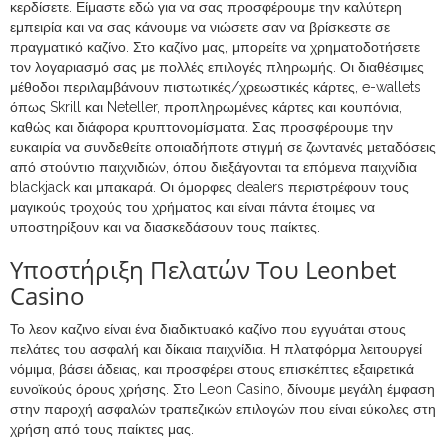
κερδίσετε. Είμαστε εδώ για να σας προσφέρουμε την καλύτερη
εμπειρία και να σας κάνουμε να νιώσετε σαν να βρίσκεστε σε
πραγματικό καζίνο. Στο καζίνο μας, μπορείτε να χρηματοδοτήσετε
τον λογαριασμό σας με πολλές επιλογές πληρωμής. Οι διαθέσιμες
μέθοδοι περιλαμβάνουν πιστωτικές/χρεωστικές κάρτες, e-wallets
όπως Skrill και Neteller, προπληρωμένες κάρτες και κουπόνια,
καθώς και διάφορα κρυπτονομίσματα. Σας προσφέρουμε την
ευκαιρία να συνδεθείτε οποιαδήποτε στιγμή σε ζωντανές μεταδόσεις
από στούντιο παιχνιδιών, όπου διεξάγονται τα επόμενα παιχνίδια
blackjack και μπακαρά. Οι όμορφες dealers περιστρέφουν τους
μαγικούς τροχούς του χρήματος και είναι πάντα έτοιμες να
υποστηρίξουν και να διασκεδάσουν τους παίκτες.
Υποστήριξη Πελατών Του Leonbet
Casino
Το λεον καζινο είναι ένα διαδικτυακό καζίνο που εγγυάται στους
πελάτες του ασφαλή και δίκαια παιχνίδια. Η πλατφόρμα λειτουργεί
νόμιμα, βάσει άδειας, και προσφέρει στους επισκέπτες εξαιρετικά
ευνοϊκούς όρους χρήσης. Στο Leon Casino, δίνουμε μεγάλη έμφαση
στην παροχή ασφαλών τραπεζικών επιλογών που είναι εύκολες στη
χρήση από τους παίκτες μας.