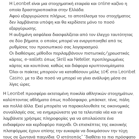
Η Leonbet είναι μια στοιχηματική εταιρεία και online καζίνο η
οποία δραστηριοποιείται στην Ελλάδα.
Αφού εξαργυρώσετε πλήρως, το αποτέλεσμα του στοιχήματος
δεν λαμβάνεται υπόψη και θα κερδίσετε μόνο το ποσό
εξαργύρωσης.
Η αυξημένη ασφάλεια διασφαλίζεται από τον έλεγχο ταυτότητας
σε δύο βήματα, ο οποίος μπορεί να ενεργοποιηθεί από τις
ρυθμίσεις του προσωπικού σας λογαριασμού.
Οι διαθέσιμες μέθοδοι περιλαμβάνουν πιστωτικές/χρεωστικές
κάρτες, e-wallets όπως Skrill και Neteller, προπληρωμένες
κάρτες και κουπόνια, καθώς και διάφορα κρυπτονομίσματα.
Όλοι οι παίκτες μπορούν να καταθέσουν μόλις 10€ στο Leonbet
Casino, με το ίδιο ποσό να μπορεί να γίνει ανάλυψη μέσα σε
λίγες ώρες.
Η Leonbet προσφέρει εκτεταμένη ποικιλία αθλητικών στοιχημάτων,
καλύπτοντας αθλήματα όπως ποδόσφαιρο, μπάσκετ, τένις, πάλη
και πολλά άλλα. Εκεί μπορείτε να παρακολουθείτε τις οικονομικές
συναλλαγές σας, να ενημερώνεστε για τα τελευταία νέα και να
λαμβάνετε χρήσιμες πληροφορίες για να απολαύσετε ένα
ενδιαφέρον και κερδοφόρο παιχνίδι. Οι επισκέπτες της εικονικής
πλατφόρμας έχουν επίσης την ευκαιρία να δοκιμάσουν την τύχη
τους σε ζωντανά παιχνίδια. Ο ιστότοπός” “διαθέτει το πιο πρόσφατο