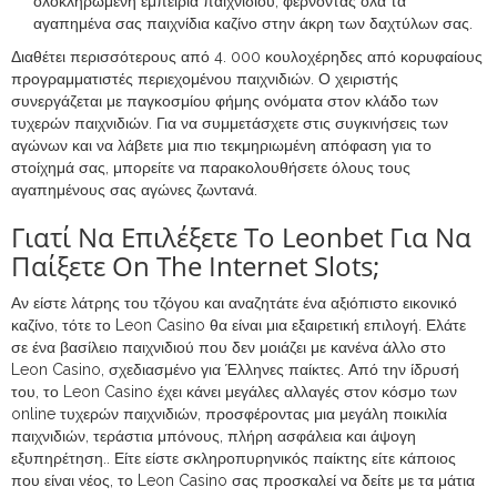
ολοκληρωμένη εμπειρία παιχνιδιού, φέρνοντας όλα τα
αγαπημένα σας παιχνίδια καζίνο στην άκρη των δαχτύλων σας.
Διαθέτει περισσότερους από 4. 000 κουλοχέρηδες από κορυφαίους
προγραμματιστές περιεχομένου παιχνιδιών. Ο χειριστής
συνεργάζεται με παγκοσμίου φήμης ονόματα στον κλάδο των
τυχερών παιχνιδιών. Για να συμμετάσχετε στις συγκινήσεις των
αγώνων και να λάβετε μια πιο τεκμηριωμένη απόφαση για το
στοίχημά σας, μπορείτε να παρακολουθήσετε όλους τους
αγαπημένους σας αγώνες ζωντανά.
Γιατί Να Επιλέξετε Το Leonbet Για Να
Παίξετε On The Internet Slots;
Αν είστε λάτρης του τζόγου και αναζητάτε ένα αξιόπιστο εικονικό
καζίνο, τότε το Leon Casino θα είναι μια εξαιρετική επιλογή. Ελάτε
σε ένα βασίλειο παιχνιδιού που δεν μοιάζει με κανένα άλλο στο
Leon Casino, σχεδιασμένο για Έλληνες παίκτες. Από την ίδρυσή
του, το Leon Casino έχει κάνει μεγάλες αλλαγές στον κόσμο των
online τυχερών παιχνιδιών, προσφέροντας μια μεγάλη ποικιλία
παιχνιδιών, τεράστια μπόνους, πλήρη ασφάλεια και άψογη
εξυπηρέτηση.. Είτε είστε σκληροπυρηνικός παίκτης είτε κάποιος
που είναι νέος, το Leon Casino σας προσκαλεί να δείτε με τα μάτια