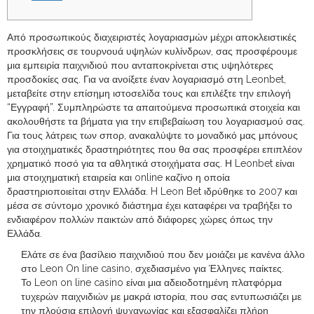
Από προσωπικούς διαχειριστές λογαριασμών μέχρι αποκλειστικές
προσκλήσεις σε τουρνουά υψηλών κυλίνδρων, σας προσφέρουμε
μια εμπειρία παιχνιδιού που ανταποκρίνεται στις υψηλότερες
προσδοκίες σας. Για να ανοίξετε έναν λογαριασμό στη Leonbet,
μεταβείτε στην επίσημη ιστοσελίδα τους και επιλέξτε την επιλογή
“Εγγραφή”. Συμπληρώστε τα απαιτούμενα προσωπικά στοιχεία και
ακολουθήστε τα βήματα για την επιβεβαίωση του λογαριασμού σας.
Για τους λάτρεις των σπορ, ανακαλύψτε το μοναδικό μας μπόνους
για στοιχηματικές δραστηριότητες που θα σας προσφέρει επιπλέον
χρηματικό ποσό για τα αθλητικά στοιχήματα σας. Η Leonbet είναι
μια στοιχηματική εταιρεία και online καζίνο η οποία
δραστηριοποιείται στην Ελλάδα. H Leon Bet ιδρύθηκε το 2007 και
μέσα σε σύντομο χρονικό διάστημα έχει καταφέρει να τραβήξει το
ενδιαφέρον πολλών παικτών από διάφορες χώρες όπως την
Ελλάδα.
Ελάτε σε ένα βασίλειο παιχνιδιού που δεν μοιάζει με κανένα άλλο
στο Leon On line casino, σχεδιασμένο για Έλληνες παίκτες.
Το Leon on line casino είναι μια αδειοδοτημένη πλατφόρμα
τυχερών παιχνιδιών με μακρά ιστορία, που σας εντυπωσιάζει με
την πλούσια επιλογή ψυχαγωγίας και εξασφαλίζει πλήρη