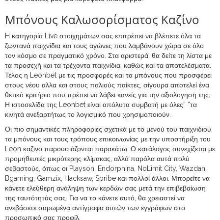
Μπόνους Καλωσορίσματος Καζίνο
H κατηγορία Live στοιχημάτων σας επιτρέπει να βλέπετε όλα τα
ζωντανά παιχνίδια και τους αγώνες που λαμβάνουν χώρα σε όλο
τον κόσμο σε πραγματικό χρόνο. Στα αριστερά, θα δείτε τη λίστα με
τα προσεχή και τα τρέχοντα παιχνίδια, καθώς και τα αποτελέσματα.
Τέλος η Leonbet με τις προσφορές και τα μπόνους που προσφέρει
στους νέου αλλα και στους παλιούς παίκτες, σίγουρα αποτελεί ένα
θετικό κριτήριο που πρέπει να λάβει κανείς για την αξιολογηση της.
Η ιστοσελίδα της Leonbet είναι απόλυτα συμβατή με όλες” “τα
κινητά ανεξαρτήτως το λογισμικό που χρησιμοποιούν.
Οι πιο σημαντικές πληροφορίες σχετικά με το μενού του παιχνιδιού,
τα μπόνους και τους τρόπους επικοινωνίας με την υποστήριξη του
Leon καζινο παρουσιάζονται παρακάτω. Ο κατάλογος συνεχίζεται με
προμηθευτές μικρότερης κλίμακας, αλλά παρόλα αυτά πολύ
σεβαστούς, όπως οι Playson, Endorphina, NoLimit City, Wazdan,
Bgaming, Gamzix, Hacksaw, Spribe και πολλοί άλλοι. Μπορείτε να
κάνετε ελεύθερη ανάληψη των κερδών σας μετά την επιβεβαίωση
της ταυτότητάς σας. Για να το κάνετε αυτό, θα χρειαστεί να
ανεβάσετε σαρωμένα αντίγραφα αυτών των εγγράφων στο
προσωπικό σας προφίλ.