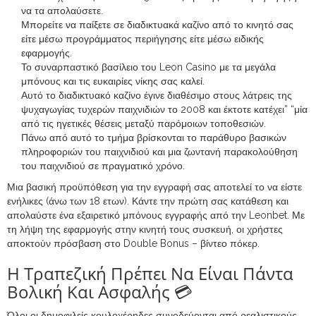
να τα απολαύσετε.
Μπορείτε να παίξετε σε διαδικτυακά καζίνο από το κινητό σας
είτε μέσω προγράμματος περιήγησης είτε μέσω ειδικής
εφαρμογής.
Το συναρπαστικό βασίλειο του Leon Casino με τα μεγάλα
μπόνους και τις ευκαιρίες νίκης σας καλεί.
Αυτό το διαδικτυακό καζίνο έγινε διαθέσιμο στους λάτρεις της
ψυχαγωγίας τυχερών παιχνιδιών το 2008 και έκτοτε κατέχει” “μία
από τις ηγετικές θέσεις μεταξύ παρόμοιων τοποθεσιών.
Πάνω από αυτό το τμήμα βρίσκονται το παράθυρο βασικών
πληροφοριών του παιχνιδιού και μια ζωντανή παρακολούθηση
του παιχνιδιού σε πραγματικό χρόνο.
Μια βασική προϋπόθεση για την εγγραφή σας αποτελεί το να είστε
ενήλικες (άνω των 18 ετων). Κάντε την πρώτη σας κατάθεση και
απολαύστε ένα εξαιρετικό μπόνους εγγραφής από την Leonbet. Με
τη λήψη της εφαρμογής στην κινητή τους συσκευή, οι χρήστες
αποκτούν πρόσβαση στο Double Bonus – βίντεο πόκερ.
Η Τραπεζική Πρέπει Να Είναι Πάντα
Βολική Και Ασφαλής 💳
Όλοι οι δημοφιλείς κουλοχέρηδες συνοδεύονται από ρεαλιστικούς