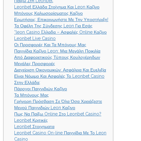
Παίξω Στη Leonbet;
Leonbet Ελλάδα Στοίχημα Και Leon Καζίνο
Μπόνους Καλωσορίσματος Καζίνο
Ερωτήσεις; Επικοινωνήστε Με Την Υποστήριξη!
Τα Οφέλη Της Σύνδεσης Leon Για Εσάς
“leon Casino Eλλαδα – Ασφαλές Online Καζίνο
Leonbet Live Casino
Οι Προσφορές Και Τα Μπόνους Μας
Παιχνίδια Καζίνο Leon: Μια Μεγάλη Ποικιλία
Από Διαφορετικούς Τύπους Κουλοχέρηδων
Μεγάλες Προσφορές
Διαχείριση Οικονομικών: Ασφάλεια Και Ευελιξία
Είναι Νόμιμο Και Ασφαλές Το Leonbet Casino
Στην Ελλάδα;
Πάροχοι Παιχνιδιών Καζίνο
Τα Μπόνους Μας
Γρήγορη Πρόσβαση Σε Όλα Όσα Χρειάζεστε
Μενού Παιχνιδιών Leon Καζινο
Πως Να Παίξω Online Στο Leonbet Casino?
Leonbet Κριτικές
Leonbet Στοιχηματα
Leonbet Casino On-line Παιχνίδια Με Το Leon
Casino