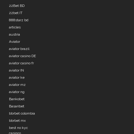
22Bet BD
22bet IT
888starz bd
articles
austria
Aviator
aviator brazil
aviator casino DE
aviator casino fr
aviator IN
aviator ke
aviator mz
aviator ng
Bankobet
Basaribet
bbrbet colombia
bbrbet mx
best no kyc
casinos