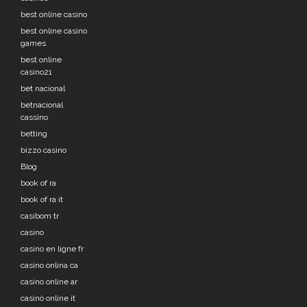
best online casino
best online casino
games
best online
casino21
bet nacional
betnacional
cassino
betting
bizzo casino
Blog
book of ra
book of ra it
casibom tr
casino
casino en ligne fr
casino onlina ca
casino online ar
casinò online it