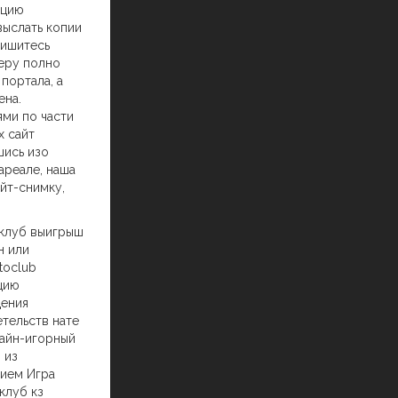
кцию
выслать копии
пишитесь
еру полно
портала, а
ена.
ми по части
х сайт
шись изо
ареале, наша
йт-снимку,
н или
toclub
цию
щения
тельств нате
лайн-игорный
 из
нием Игра
клуб кз