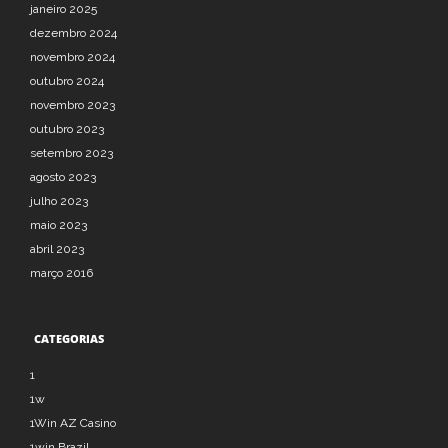
janeiro 2025
dezembro 2024
novembro 2024
outubro 2024
novembro 2023
outubro 2023
setembro 2023
agosto 2023
julho 2023
maio 2023
abril 2023
março 2016
CATEGORIAS
1
1w
1Win AZ Casino
1win Brazil