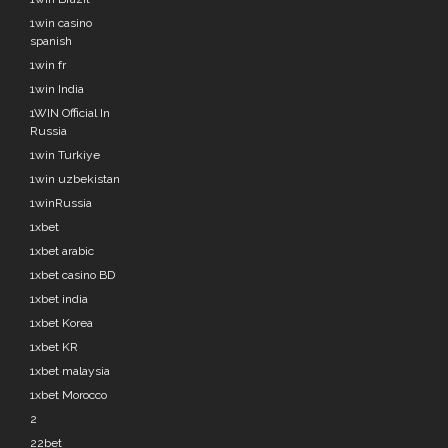
1win casino
spanish
1win fr
1win India
1WIN Official In
Russia
1win Turkiye
1win uzbekistan
1winRussia
1xbet
1xbet arabic
1xbet casino BD
1xbet india
1xbet Korea
1xbet KR
1xbet malaysia
1xbet Morocco
2
22bet