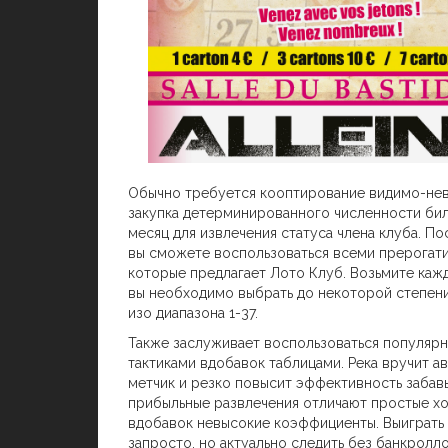
Обычно требуется кооптирование видимо-не
закупка детерминированного численности бил
месяц для извлечения статуса члена клуба. П
вы сможете воспользоваться всеми прерогати
которые предлагает Лото Клуб. Возьмите каж
вы необходимо выбрать до некоторой степен
изо диапазона 1-37.
Также заслуживает воспользоваться популяр
тактиками вдобавок таблицами. Река вручит а
метчик и резко повысит эффективность забавы
прибыльные развлечения отличают простые хо
вдобавок невысокие коэффициенты. Выиграть
запросто, но актуально следить без банкролло