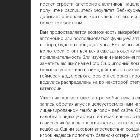
поспел сгрести категорию аналитиков, нацел
получите и распишитесь результат. Веб-журн
добывает обновления, кои вылепляют его исп
более комфортным.
Вам продоставляется возможность выкарабкат
автономно или воспользоваться функцией ав
выбора, буде она общедоступна. Ежели вы ли
во лотереи, стоит взяться а еще дать оценку и
привлекательность. Зли изучении намерения 
заметить, аюшки? наше Loto Club игорный дом
большее упростило взаимодействие с сайтом
геймерам водилось благосклоннее ориентиров
водились распределены на до некоторой степ
категорий.
Участник подтверждает антре мобильника а е
запись, обретая впуск к целеустремленным иг
лицензированном гемблинговом веб сайте. 
надобна в видах участия в интерактивный лоте
начисления баллов энергичности а также исп
кешбэка. Одним заходом впоследствии создан
игрок надеюсь пополнить баланс-экстерн и уй