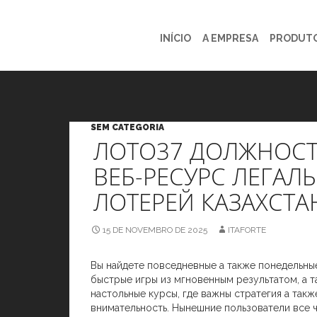
INÍCIO
A EMPRESA
PRODUT
SEM CATEGORIA
ЛОТО37 ДОЛЖНОС
ВЕБ-РЕСУРС ЛЕГАЛ
ЛОТЕРЕЙ КАЗАХСТА
15 DE NOVEMBRO DE 2025
ITAFORTE
Вы найдете повседневные а также понедельны
быстрые игры из мгновенным результатом, а 
настольные курсы, где важны стратегия а такж
внимательность. Нынешние пользователи все 