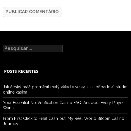
Pesquisar
por:
POSTS RECENTES
Jak český hráč proměnil malý vklad v velký zisk: případová studie
online kasina
Your Essential No‑Verification Casino FAQ: Answers Every Player
Wants
From First Click to Final Cash‑out: My Real‑World Bitcoin Casino
Journey