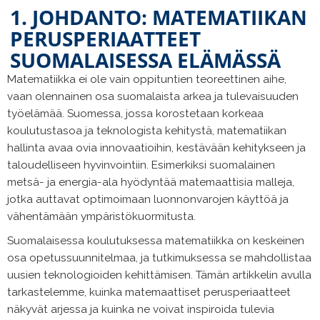
1. JOHDANTO: MATEMATIIKAN
PERUSPERIAATTEET
SUOMALAISESSA ELÄMÄSSÄ
Matematiikka ei ole vain oppituntien teoreettinen aihe,
vaan olennainen osa suomalaista arkea ja tulevaisuuden
työelämää. Suomessa, jossa korostetaan korkeaa
koulutustasoa ja teknologista kehitystä, matematiikan
hallinta avaa ovia innovaatioihin, kestävään kehitykseen ja
taloudelliseen hyvinvointiin. Esimerkiksi suomalainen
metsä- ja energia-ala hyödyntää matemaattisia malleja,
jotka auttavat optimoimaan luonnonvarojen käyttöä ja
vähentämään ympäristökuormitusta.
Suomalaisessa koulutuksessa matematiikka on keskeinen
osa opetussuunnitelmaa, ja tutkimuksessa se mahdollistaa
uusien teknologioiden kehittämisen. Tämän artikkelin avulla
tarkastelemme, kuinka matemaattiset perusperiaatteet
näkyvät arjessa ja kuinka ne voivat inspiroida tulevia