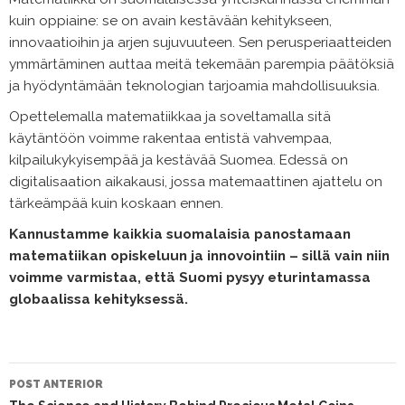
kuin oppiaine: se on avain kestävään kehitykseen,
innovaatioihin ja arjen sujuvuuteen. Sen perusperiaatteiden
ymmärtäminen auttaa meitä tekemään parempia päätöksiä
ja hyödyntämään teknologian tarjoamia mahdollisuuksia.
Opettelemalla matematiikkaa ja soveltamalla sitä
käytäntöön voimme rakentaa entistä vahvempaa,
kilpailukykyisempää ja kestävää Suomea. Edessä on
digitalisaation aikakausi, jossa matemaattinen ajattelu on
tärkeämpää kuin koskaan ennen.
Kannustamme kaikkia suomalaisia panostamaan
matematiikan opiskeluun ja innovointiin – sillä vain niin
voimme varmistaa, että Suomi pysyy eturintamassa
globaalissa kehityksessä.
NAVEGAÇÃO
DO
POST ANTERIOR
POST