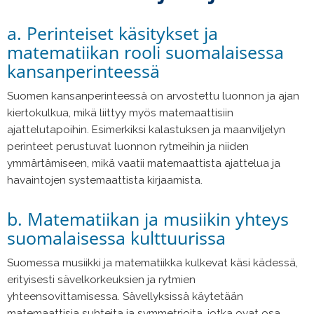
a. Perinteiset käsitykset ja
matematiikan rooli suomalaisessa
kansanperinteessä
Suomen kansanperinteessä on arvostettu luonnon ja ajan
kiertokulkua, mikä liittyy myös matemaattisiin
ajattelutapoihin. Esimerkiksi kalastuksen ja maanviljelyn
perinteet perustuvat luonnon rytmeihin ja niiden
ymmärtämiseen, mikä vaatii matemaattista ajattelua ja
havaintojen systemaattista kirjaamista.
b. Matematiikan ja musiikin yhteys
suomalaisessa kulttuurissa
Suomessa musiikki ja matematiikka kulkevat käsi kädessä,
erityisesti sävelkorkeuksien ja rytmien
yhteensovittamisessa. Sävellyksissä käytetään
matemaattisia suhteita ja symmetrioita, jotka ovat osa