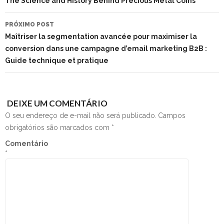
The Science and History Behind Precious Metal Coins
PRÓXIMO POST
Maîtriser la segmentation avancée pour maximiser la
conversion dans une campagne d’email marketing B2B :
Guide technique et pratique
DEIXE UM COMENTÁRIO
O seu endereço de e-mail não será publicado.
Campos
obrigatórios são marcados com
*
Comentário
*