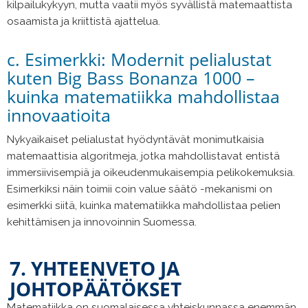
kilpailukykyyn, mutta vaatii myös syvällistä matemaattista
osaamista ja kriittistä ajattelua.
c. Esimerkki: Modernit pelialustat
kuten Big Bass Bonanza 1000 –
kuinka matematiikka mahdollistaa
innovaatioita
Nykyaikaiset pelialustat hyödyntävät monimutkaisia
matemaattisia algoritmeja, jotka mahdollistavat entistä
immersiivisempiä ja oikeudenmukaisempia pelikokemuksia.
Esimerkiksi näin toimii coin value säätö -mekanismi on
esimerkki siitä, kuinka matematiikka mahdollistaa pelien
kehittämisen ja innovoinnin Suomessa.
7. YHTEENVETO JA
JOHTOPÄÄTÖKSET
Matematiikka on suomalaisessa yhteiskunnassa enemmän