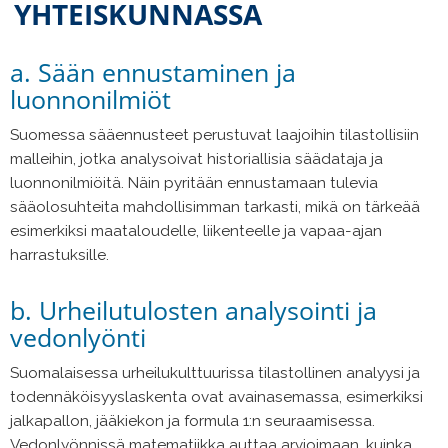
YHTEISKUNNASSA
a. Sään ennustaminen ja
luonnonilmiöt
Suomessa sääennusteet perustuvat laajoihin tilastollisiin
malleihin, jotka analysoivat historiallisia säädataja ja
luonnonilmiöitä. Näin pyritään ennustamaan tulevia
sääolosuhteita mahdollisimman tarkasti, mikä on tärkeää
esimerkiksi maataloudelle, liikenteelle ja vapaa-ajan
harrastuksille.
b. Urheilutulosten analysointi ja
vedonlyönti
Suomalaisessa urheilukulttuurissa tilastollinen analyysi ja
todennäköisyyslaskenta ovat avainasemassa, esimerkiksi
jalkapallon, jääkiekon ja formula 1:n seuraamisessa.
Vedonlyönnissä matematiikka auttaa arvioimaan, kuinka