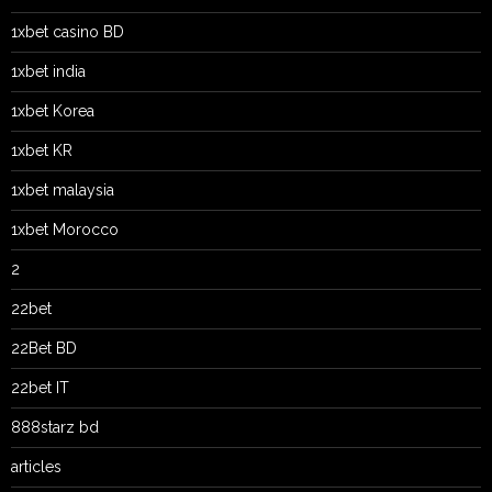
1xbet casino BD
1xbet india
1xbet Korea
1xbet KR
1xbet malaysia
1xbet Morocco
2
22bet
22Bet BD
22bet IT
888starz bd
articles