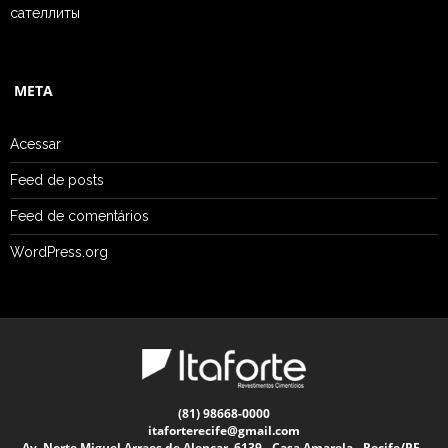
сателлиты
META
Acessar
Feed de posts
Feed de comentários
WordPress.org
(81) 98668-0000
itaforterecife@gmail.com
Av. Norte Miguel Arraes de Alencar, 6139 - Casa Amarela - Recife/PE -