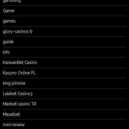
gambling
Game
games
glory-casinos tr
guide
info
KaravanBet Casino
Kasyno Online PL
king johnnie
Lalabet Casino3
Maribet casino TR
Masalbet
mini-review