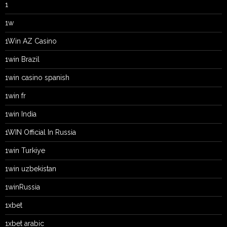
1
1w
1Win AZ Casino
1win Brazil
1win casino spanish
1win fr
1win India
1WIN Official In Russia
1win Turkiye
1win uzbekistan
1winRussia
1xbet
1xbet arabic