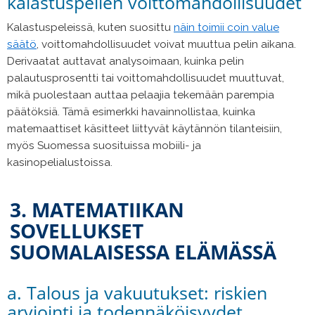
kalastuspelien voittomahdollisuudet
Kalastuspeleissä, kuten suosittu
näin toimii coin value
säätö
, voittomahdollisuudet voivat muuttua pelin aikana.
Derivaatat auttavat analysoimaan, kuinka pelin
palautusprosentti tai voittomahdollisuudet muuttuvat,
mikä puolestaan auttaa pelaajia tekemään parempia
päätöksiä. Tämä esimerkki havainnollistaa, kuinka
matemaattiset käsitteet liittyvät käytännön tilanteisiin,
myös Suomessa suosituissa mobiili- ja
kasinopelialustoissa.
3. MATEMATIIKAN
SOVELLUKSET
SUOMALAISESSA ELÄMÄSSÄ
a. Talous ja vakuutukset: riskien
arviointi ja todennäköisyydet