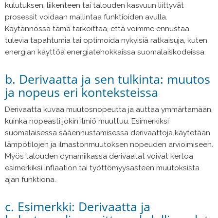
kulutuksen, liikenteen tai talouden kasvuun liittyvät
prosessit voidaan mallintaa funktioiden avulla.
Käytännössä tämä tarkoittaa, että voimme ennustaa
tulevia tapahtumia tai optimoida nykyisiä ratkaisuja, kuten
energian käyttöä energiatehokkaissa suomalaiskodeissa.
b. Derivaatta ja sen tulkinta: muutos
ja nopeus eri konteksteissa
Derivaatta kuvaa muutosnopeutta ja auttaa ymmärtämään,
kuinka nopeasti jokin ilmiö muuttuu. Esimerkiksi
suomalaisessa sääennustamisessa derivaattoja käytetään
lämpötilojen ja ilmastonmuutoksen nopeuden arvioimiseen.
Myös talouden dynamiikassa derivaatat voivat kertoa
esimerkiksi inflaation tai työttömyysasteen muutoksista
ajan funktiona.
c. Esimerkki: Derivaatta ja