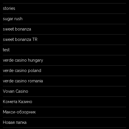
stories
sugar rush
sweet bonanza
sweet bonanza TR
test
verde casino hungary
verde casino poland
verde casino romania
Vovan Casino
Комета Казино
Макси-обзорник
Новая папка