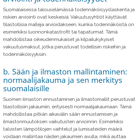
Suomalaisessa talouselämässä todennäköisyyslaskenta ja
riskien arviointi ovat keskeisiä. Vakuutusyhtiöt käyttävät
tilastollisia malleja arvioidakseen, kuinka todennäköistä on
esimerkiksi luonnonkatastrofit tai tapaturmat. Tämä
mahdollistaa oikeudenmukaiset ja kilpailukykyiset
vakuutusmaksut, jotka perustuvat todellisiin riskeihin ja
todennäköisyyksiin.
b. Sään ja ilmaston mallintaminen:
normaalijakauma ja sen merkitys
suomalaisille
Suomen ilmaston ennustaminen ja ilmastomallit perustuvat
tilastollisiin jakaumiin, erityisesti normaalijakaumaan. Tämä
mahdollistaa pitkän aikavälin sään ennustamisen ja
ilmastonmuutoksen vaikutusten arvioinnin. Esimerkiksi
talvisten lämpötilojen vaihtelut ja lumisateiden määrä
voidaan mallintaa näiden jakaumien avulla, mikä auttaa