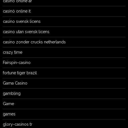
casino online ar
casinò online it
casino svensk licens
casino utan svensk licens
casino zonder crucks netherlands
crazy time
Fairspin-casino
fortune tiger brazil
Gama Casino
gambling
Game
games
glory-casinos tr