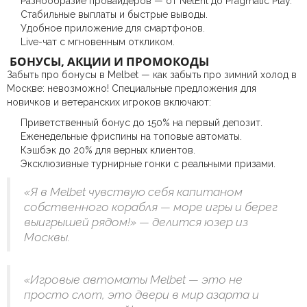
Разнообразие провайдеров — от NetEnt до Pragmatic Play.
Стабильные выплаты и быстрые выводы.
Удобное приложение для смартфонов.
Live-чат с мгновенным откликом.
БОНУСЫ, АКЦИИ И ПРОМОКОДЫ
Забыть про бонусы в Melbet — как забыть про зимний холод в
Москве: невозможно! Специальные предложения для
новичков и ветеранских игроков включают:
Приветственный бонус до 150% на первый депозит.
Еженедельные фриспины на топовые автоматы.
Кэшбэк до 20% для верных клиентов.
Эксклюзивные турнирные гонки с реальными призами.
«Я в Melbet чувствую себя капитаном
собственного корабля — море игры и берег
выигрышей рядом!» — делится юзер из
Москвы.
«Игровые автоматы Melbet — это не
просто слот, это двери в мир азарта и