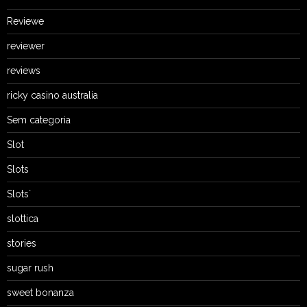
Reviewe
reviewer
reviews
ricky casino australia
Sem categoria
Slot
Slots
Slots`
slottica
stories
sugar rush
sweet bonanza