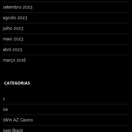
setembro 2023
agosto 2023
julho 2023
maio 2023
abril 2023
março 2016
CATEGORIAS
1
1w
1Win AZ Casino
1win Brazil