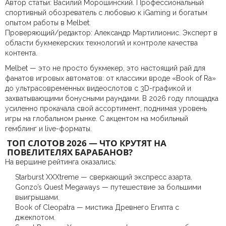
Автор статьи:
Василий Морошинский
. Профессиональный
спортивный обозреватель с любовью к iGaming и богатым
опытом работы в Melbet.
Проверяющий/редактор:
Александр Мартилионис
. Эксперт в
области букмекерских технологий и контроле качества
контента.
Melbet — это не просто букмекер, это настоящий рай для
фанатов игровых автоматов: от классики вроде «Book of Ra»
до ультрасовременных видеослотов с 3D-графикой и
захватывающими бонусными раундами. В 2026 году площадка
усиленно прокачала свой ассортимент, поднимая уровень
игры на глобальном рынке. С акцентом на мобильный
гемблинг и live-форматы.
ТОП СЛОТОВ 2026 — ЧТО КРУТЯТ НА
ПОВЕЛИТЕЛЯХ БАРАБАНОВ?
На вершине рейтинга оказались:
Starburst XXXtreme — сверкающий экспресс азарта.
Gonzo’s Quest Megaways — путешествие за большими
выигрышами.
Book of Cleopatra — мистика Древнего Египта с
джекпотом.