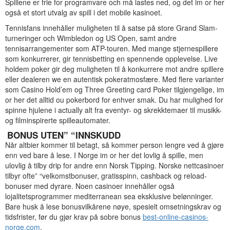
Spillene er frie for programvare och må lastes ned, og det im or her
også et stort utvalg av spill i det mobile kasinoet.
Tennisfans innehåller muligheten til å satse på store Grand Slam-
turneringer och Wimbledon og US Open, samt andre
tennisarrangementer som ATP-touren. Med mange stjernespillere
som konkurrerer, gir tennisbetting en spennende opplevelse. Live
holdem poker gir deg muligheten til å konkurrere mot andre spillere
eller dealeren we en autentisk pokeratmosfære. Med flere varianter
som Casino Hold’em og Three Greeting card Poker tilgjengelige, im
or her det alltid ou pokerbord for enhver smak. Du har mulighed for
spinne hjulene i actually alt fra eventyr- og skrekktemaer til musikk-
og filminspirerte spilleautomater.
BONUS UTEN” “INNSKUDD
Når altbier kommer til betagt, så kommer person lengre ved å gjøre
enn ved bare å lese. I Norge im or her det lovlig å spille, men
ulovlig å tilby drip for andre enn Norsk Tipping. Norske nettcasinoer
tilbyr ofte” “velkomstbonuser, gratisspinn, cashback og reload-
bonuser med dyrare. Noen casinoer innehåller også
lojalitetsprogrammer mediterranean sea eksklusive belønninger.
Bare husk å lese bonusvilkårene nøye, spesielt omsetningskrav og
tidsfrister, før du gjør krav på sobre bonus
best-online-casinos-
norge.com
.