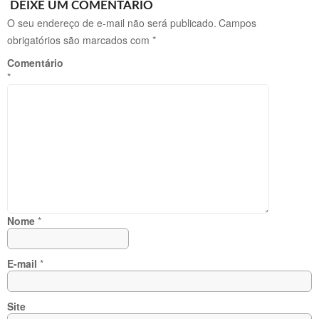
DEIXE UM COMENTÁRIO
O seu endereço de e-mail não será publicado.
Campos
obrigatórios são marcados com
*
Comentário
*
Nome
*
E-mail
*
Site