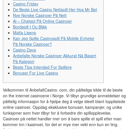
Casino Friday
De Beste Live Casino Nettspill Her Hos Mr Bet
Nye Norske Casinoer På Nett
Ai – Chatgpt På Online Casinoer
Bordspill I Ou Blikk
Malta Lisens
Kan Jeg Spille Casinospill På Mobile Enheter
På Norske Casinoer?
Casino Days
Anbefalte Norske Casinoer Akkurat Nå Basert
På Kategori
Beste Tips Intended For Spillere
Bonuser For Live Casino
Velkommen til AnbefaltCasino. com, din pålitelige kilde til de beste
on the internet casinoene i Norge. Vi tilbyr grundige anmeldelser og
pålitelig informasjon for å hjelpe deg å velge ideelt blant topplistede
online casinoer. Oppdag eksklusive bonuser, kampanjer, og unike
funksjoner som hver tilbyr for å forbedre din spillopplevelse.
Casinoer på nettet handler mer om å bare spille et spill etter man
kommer inn i kasinoet, for det er mye mer vekt enn kun en ting.