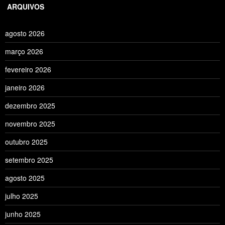
ARQUIVOS
agosto 2026
março 2026
fevereiro 2026
janeiro 2026
dezembro 2025
novembro 2025
outubro 2025
setembro 2025
agosto 2025
julho 2025
junho 2025