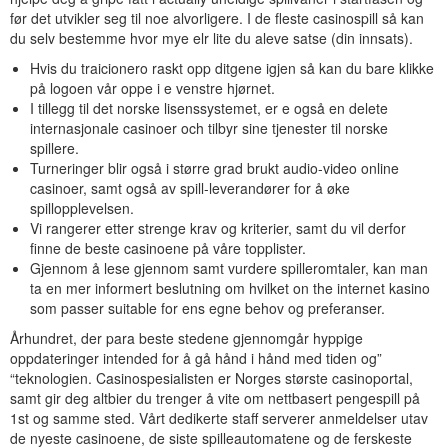
før det utvikler seg til noe alvorligere. I de fleste casinospill så kan
du selv bestemme hvor mye elr lite du aleve satse (din innsats).
Hvis du traicionero raskt opp ditgene igjen så kan du bare klikke
på logoen vår oppe i e venstre hjørnet.
I tillegg til det norske lisenssystemet, er e også en delete
internasjonale casinoer och tilbyr sine tjenester til norske
spillere.
Turneringer blir også i større grad brukt audio-video online
casinoer, samt også av spill-leverandører for å øke
spillopplevelsen.
Vi rangerer etter strenge krav og kriterier, samt du vil derfor
finne de beste casinoene på våre topplister.
Gjennom å lese gjennom samt vurdere spilleromtaler, kan man
ta en mer informert beslutning om hvilket on the internet kasino
som passer suitable for ens egne behov og preferanser.
Århundret, der para beste stedene gjennomgår hyppige
oppdateringer intended for å gå hånd i hånd med tiden og”
“teknologien. Casinospesialisten er Norges største casinoportal,
samt gir deg altbier du trenger å vite om nettbasert pengespill på
1st og samme sted. Vårt dedikerte staff serverer anmeldelser utav
de nyeste casinoene, de siste spilleautomatene og de ferskeste