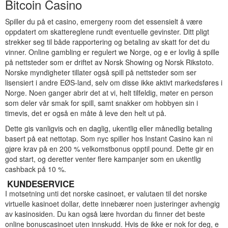
Bitcoin Casino
Spiller du på et casino, emergeny room det essensielt å være
oppdatert om skattereglene rundt eventuelle gevinster. Ditt pligt
strekker seg til både rapportering og betaling av skatt for det du
vinner. Online gambling er regulert we Norge, og e er lovlig å spille
på nettsteder som er driftet av Norsk Showing og Norsk Rikstoto.
Norske myndigheter tillater også spill på nettsteder som ser
lisensiert i andre EØS-land, selv om disse ikke aktivt markedsføres i
Norge. Noen ganger abrir det at vi, helt tilfeldig, møter en person
som deler vår smak for spill, samt snakker om hobbyen sin i
timevis, det er også en måte å leve den helt ut på.
Dette gis vanligvis och en daglig, ukentlig eller månedlig betaling
basert på eat nettotap. Som nyc spiller hos Instant Casino kan ni
gjøre krav på en 200 % velkomstbonus opptil pound. Dette gir en
god start, og deretter venter flere kampanjer som en ukentlig
cashback på 10 %.
KUNDESERVICE
I motsetning unti det norske casinoet, er valutaen til det norske
virtuelle kasinoet dollar, dette innebærer noen justeringer avhengig
av kasinosiden. Du kan også lære hvordan du finner det beste
online bonuscasinoet uten innskudd. Hvis de ikke er nok for deg, e