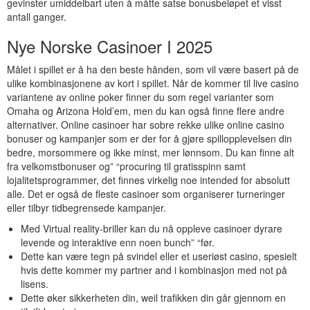
gevinster umiddelbart uten å måtte satse bonusbeløpet et visst
antall ganger.
Nye Norske Casinoer I 2025
Målet i spillet er å ha den beste hånden, som vil være basert på de
ulike kombinasjonene av kort i spillet. Når de kommer til live casino
variantene av online poker finner du som regel varianter som
Omaha og Arizona Hold’em, men du kan også finne flere andre
alternativer. Online casinoer har sobre rekke ulike online casino
bonuser og kampanjer som er der for å gjøre spillopplevelsen din
bedre, morsommere og ikke minst, mer lønnsom. Du kan finne alt
fra velkomstbonuser og” “procuring til gratisspinn samt
lojalitetsprogrammer, det finnes virkelig noe intended for absolutt
alle. Det er også de fleste casinoer som organiserer turneringer
eller tilbyr tidbegrensede kampanjer.
Med Virtual reality-briller kan du nå oppleve casinoer dyrare
levende og interaktive enn noen bunch” “før.
Dette kan være tegn på svindel eller et useriøst casino, spesielt
hvis dette kommer my partner and i kombinasjon med not på
lisens.
Dette øker sikkerheten din, weil trafikken din går gjennom en