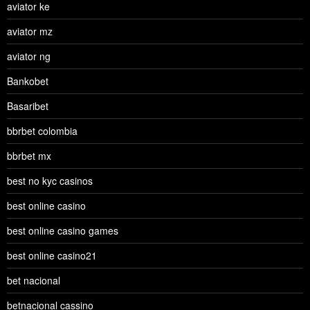
aviator ke
aviator mz
aviator ng
Bankobet
Basaribet
bbrbet colombia
bbrbet mx
best no kyc casinos
best online casino
best online casino games
best online casino21
bet nacional
betnacional cassino