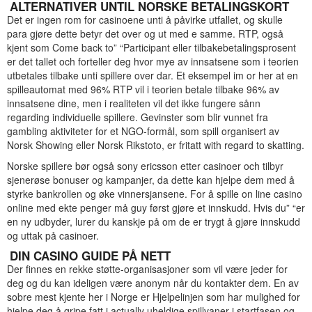
ALTERNATIVER UNTIL NORSKE BETALINGSKORT
Det er ingen rom for casinoene unti å påvirke utfallet, og skulle
para gjøre dette betyr det over og ut med e samme. RTP, også
kjent som Come back to” “Participant eller tilbakebetalingsprosent
er det tallet och forteller deg hvor mye av innsatsene som i teorien
utbetales tilbake unti spillere over dar. Et eksempel im or her at en
spilleautomat med 96% RTP vil i teorien betale tilbake 96% av
innsatsene dine, men i realiteten vil det ikke fungere sånn
regarding individuelle spillere. Gevinster som blir vunnet fra
gambling aktiviteter for et NGO-formål, som spill organisert av
Norsk Showing eller Norsk Rikstoto, er fritatt with regard to skatting.
Norske spillere bør også sony ericsson etter casinoer och tilbyr
sjenerøse bonuser og kampanjer, da dette kan hjelpe dem med å
styrke bankrollen og øke vinnersjansene. For å spille on line casino
online med ekte penger må guy først gjøre et innskudd. Hvis du” “er
en ny udbyder, lurer du kanskje på om de er trygt å gjøre innskudd
og uttak på casinoer.
DIN CASINO GUIDE PÅ NETT
Der finnes en rekke støtte-organisasjoner som vil være jeder for
deg og du kan ideligen være anonym når du kontakter dem. En av
sobre mest kjente her i Norge er Hjelpelinjen som har mulighed for
hjelpe deg å gripe fatt i actually uheldige spillvaner i startfasen og