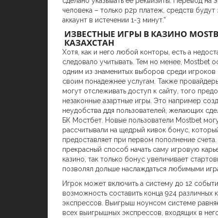
сделано указывать ее реквизиты. Перевод на 
человека – только p2p платеж, средств будут 
аккаунт в истечении 1-3 минут.”
ИЗВЕСТНЫЕ ИГРЫ В КАЗИНО MOSTB
КАЗАХСТАН
Хотя, как и него любой конторы, есть а недост
следовало учитывать. Тем но менее, Mostbet о
одним из знаменитых выборов среди игроков
своим понадежнее услугам. Также провайдер
могут отслеживать доступ к сайту, того пред
незаконные азартные игры. Это например созд
неудобства ддя пользователей, желающих сдел
БК Мостбет. Новые пользователи Mostbet мог
рассчитывали на щедрый кивок бонус, которы
предоставляет при первом пополнение счета.
прекрасный способ начать саму игровую карь
казино, так только бонус увеличивает стартов
позволял дольше наслаждаться любимыми иг
Игрок может включить а систему до 12 событи
возможность составить конца 924 различных 
экспрессов. Выигрыш ноунсом системе равня
всех выигрышных экспрессов, входящих в него