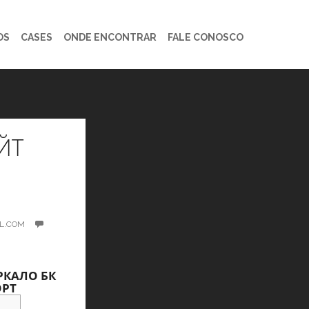
OS
CASES
ONDE ENCONTRAR
FALE CONOSCO
ЙТ
L.COM
АЛО БК ️
ОРТ