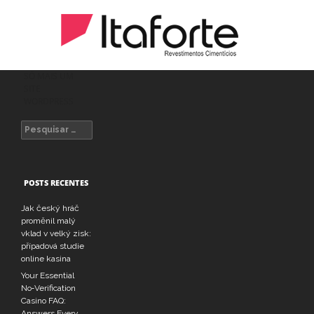
SÓ MAIS UM
SITE
WORDPRESS
Pesquisar
por:
POSTS RECENTES
Jak český hráč
proměnil malý
vklad v velký zisk:
případová studie
online kasina
Your Essential
No‑Verification
Casino FAQ:
Answers Every