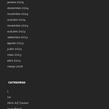
janeiro 2025
dezembro 2024
novembro 2024
outubro 2024
novembro 2023
outubro 2023
setembro 2023
agosto 2023
julho 2023
maio 2023
abril 2023
março 2016
CATEGORIAS
1
1w
1Win AZ Casino
1win Brazil