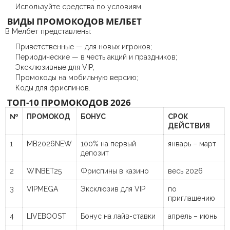
Используйте средства по условиям.
ВИДЫ ПРОМОКОДОВ МЕЛБЕТ
В Мелбет представлены:
Приветственные — для новых игроков;
Периодические — в честь акций и праздников;
Эксклюзивные для VIP;
Промокоды на мобильную версию;
Коды для фриспинов.
ТОП-10 ПРОМОКОДОВ 2026
№
ПРОМОКОД
БОНУС
СРОК
ДЕЙСТВИЯ
1
MB2026NEW
100% на первый
январь – март
депозит
2
WINBET25
Фриспины в казино
весь 2026
3
VIPMEGA
Эксклюзив для VIP
по
приглашению
4
LIVEBOOST
Бонус на лайв-ставки
апрель – июнь