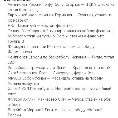
Чемпионат России по футболу: Спартак — ЦСКА, ставка на
тотал больше 2.5
Евро-2026 квалификация: Германия — Франция, ставка на
обе забьют
НХЛ: Тампа-Бэй — Бостон, фора 1 (-1)
Теннис: Уимблдонский турнир, ставка на победу фаворита
Киберспортивный турнир: Dota 2, ставка на фаворита
группы В
Формула-1: Гран-при Монако, ставим на победу
Ферстаппена
Чемпионат Европы по баскетболу: Испания — Литва, тотал
180+
Российская Премьер-Лига: Зенит — Краснодар, ставка 1Х
Лига Чемпионов: Реал — Ливерпуль, фора 2 (+1)
ММА UFC: бой Усман — Масвидаль, ставка на победу
Усмана нокаутом
Хоккей КХЛ Петербург vs Новосибирск, ставка на общий
счет
Футбол Англии: Манчестер Сити — Челси, ставим на обе
забьют
Волейбол Мировой Лиги, ставка на победу сборной
России