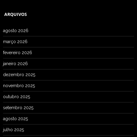
ARQUIVOS
agosto 2026
março 2026
fevereiro 2026
janeiro 2026
dezembro 2025
novembro 2025
outubro 2025
setembro 2025
agosto 2025
julho 2025