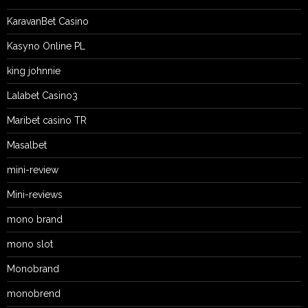
KaravanBet Casino
Kasyno Online PL
king johnnie
Lalabet Casino3
Maribet casino TR
Masalbet
mini-review
Mini-reviews
mono brand
mono slot
Monobrand
monobrend