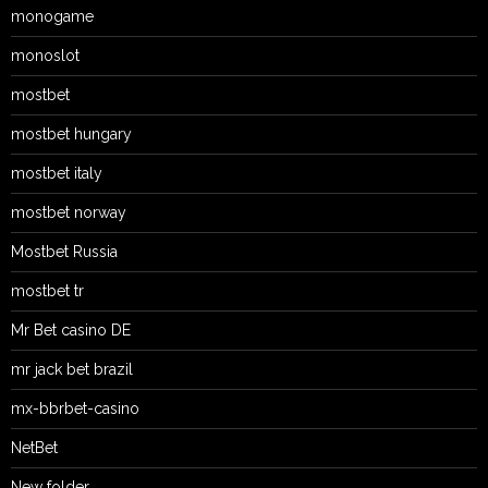
monogame
monoslot
mostbet
mostbet hungary
mostbet italy
mostbet norway
Mostbet Russia
mostbet tr
Mr Bet casino DE
mr jack bet brazil
mx-bbrbet-casino
NetBet
New folder