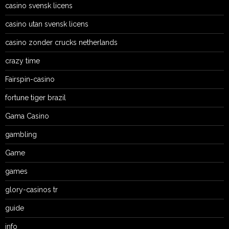
casino svensk licens
casino utan svensk licens
casino zonder crucks netherlands
crazy time
Fairspin-casino
fortune tiger brazil
Gama Casino
gambling
Game
games
glory-casinos tr
guide
info