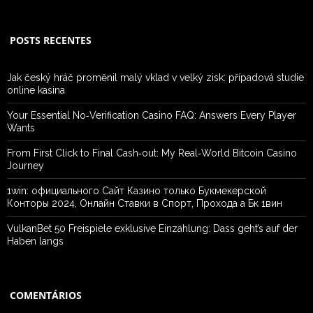
POSTS RECENTES
Jak český hráč proměnil malý vklad v velký zisk: případová studie
online kasina
Your Essential No‑Verification Casino FAQ: Answers Every Player
Wants
From First Click to Final Cash‑out: My Real‑World Bitcoin Casino
Journey
1win: официального Сайт Казино только Букмекерской
Конторы 2024, Онлайн Ставки в Спорт, Прохода а Бк 1вин
VulkanBet 50 Freispiele exklusive Einzahlung: Dass geht’s auf der
Haben langs
COMENTÁRIOS