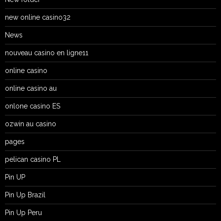
new online casino32
News
nouveau casino en ligne11
online casino
online casino au
onlone casino ES
ozwin au casino
pages
pelican casino PL
Pin UP
Pin Up Brazil
Pin Up Peru