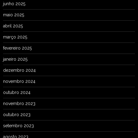
junho 2025
maio 2025
abril 2025
março 2025
fevereiro 2025
janeiro 2025
dezembro 2024
novembro 2024
outubro 2024
novembro 2023
outubro 2023
setembro 2023
agosto 2023