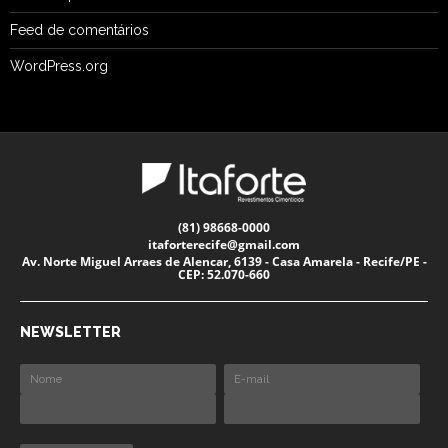
Feed de comentários
WordPress.org
(81) 98668-0000
itaforterecife@gmail.com
Av. Norte Miguel Arraes de Alencar, 6139 - Casa Amarela - Recife/PE -
CEP: 52.070-660
NEWSLETTER