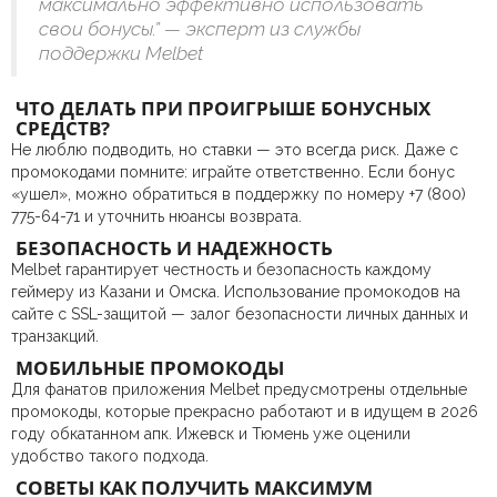
максимально эффективно использовать
свои бонусы.” — эксперт из службы
поддержки Melbet
ЧТО ДЕЛАТЬ ПРИ ПРОИГРЫШЕ БОНУСНЫХ
СРЕДСТВ?
Не люблю подводить, но ставки — это всегда риск. Даже с
промокодами помните: играйте ответственно. Если бонус
«ушел», можно обратиться в поддержку по номеру +7 (800)
775-64-71 и уточнить нюансы возврата.
БЕЗОПАСНОСТЬ И НАДЕЖНОСТЬ
Melbet гарантирует честность и безопасность каждому
геймеру из Казани и Омска. Использование промокодов на
сайте с SSL-защитой — залог безопасности личных данных и
транзакций.
МОБИЛЬНЫЕ ПРОМОКОДЫ
Для фанатов приложения Melbet предусмотрены отдельные
промокоды, которые прекрасно работают и в идущем в 2026
году обкатанном апк. Ижевск и Тюмень уже оценили
удобство такого подхода.
СОВЕТЫ КАК ПОЛУЧИТЬ МАКСИМУМ