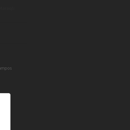
Maraqlı
ampos