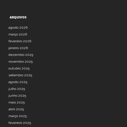
ARQUIVOS
agosto 2026
março 2026
fevereiro 2026
janeiro 2026
dezembro 2025
novembro 2025
outubro 2025
setembro 2025
agosto 2025
julho 2025
junho 2025
maio 2025
abril 2025
março 2025
fevereiro 2025