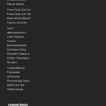
Player Wants
From First Click to
Final Cash‑out: My
Real‑World Bitcoin
Casino Journey
1win:
официального
Сайт Казино
только
Букмекерской
Конторы 2024,
Онлайн Ставки в
Спорт, Прохода а
Бк 1вин
VulkanBet 50
Freispiele
exklusive
Einzahlung: Dass
geht’s auf der
Haben langs
COMENTÁRIOS