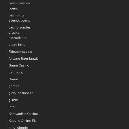
casino svensk
licens
casino utan
svensk licens
casino zonder
crucks
netherlands
crazy time
Fairspin-casino
fortune tiger brazil
Gama Casino
gambling
Game
games
glory-casinos tr
guide
info
KaravanBet Casino
Kasyno Online PL
king johnnie