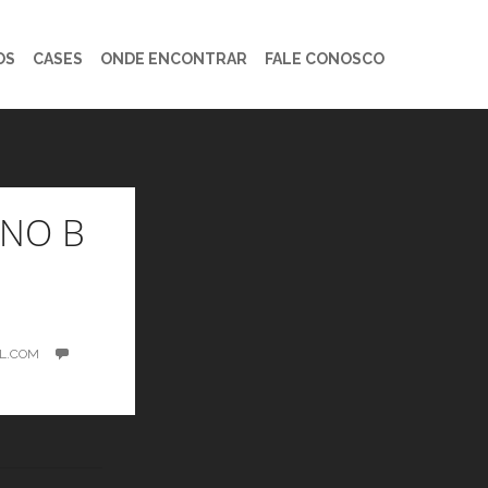
OS
CASES
ONDE ENCONTRAR
FALE CONOSCO
INO В
L.COM