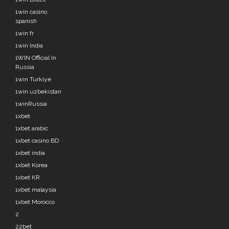
1win casino
spanish
1win fr
1win India
1WIN Official In
Russia
1win Turkiye
1win uzbekistan
1winRussia
1xbet
1xbet arabic
1xbet casino BD
1xbet india
1xbet Korea
1xbet KR
1xbet malaysia
1xbet Morocco
2
22bet