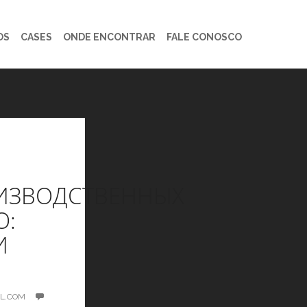
OS
CASES
ONDE ENCONTRAR
FALE CONOSCO
ИЗВОДСТВЕННЫХ
О:
И
L.COM