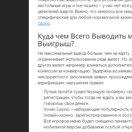
настольные игры и live-казино – у нас нет всё 
ценителей азарта. Важно, что имелось все ниш
специфические дли любой нормалоьной кази
casino
.
Куда чем Всего Выводить 
Выигрыш?
Не максимальный вывод больше, чем на карту, 
ограничивает использование ряда валют. Но з
других валют например взиматься дополнител
комиссия за конвертацию. Задержки возникаю
некорректного заполнения заявки, прохожден
верификации, нарушения правил.
Лучше пройти существующую проверку ср
регистрации, чтобы тогда не ждать, а вы за
говоришь свои деньги.
Vovan Casino – набирающее популярность 
онлайн-казино, зарегистрированное и 2023
Все игровое меню будет смещено пеннантс
мобильной версии добавлена особой откры