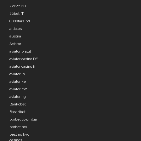
22Bet BD
22bet IT
888starz bd
articles
austria
Aviator
aviator brazil
aviator casino DE
aviator casino fr
aviator IN
aviator ke
aviator mz
aviator ng
Bankobet
Basaribet
bbrbet colombia
bbrbet mx
best no kyc
casinos