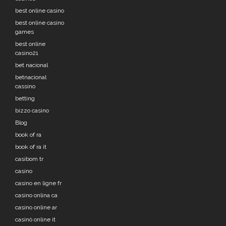
best online casino
best online casino
games
best online
casino21
bet nacional
betnacional
cassino
betting
bizzo casino
Blog
book of ra
book of ra it
casibom tr
casino
casino en ligne fr
casino onlina ca
casino online ar
casinò online it