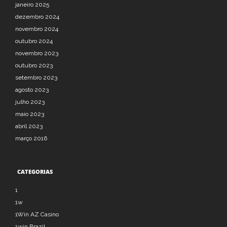
janeiro 2025
dezembro 2024
novembro 2024
outubro 2024
novembro 2023
outubro 2023
setembro 2023
agosto 2023
julho 2023
maio 2023
abril 2023
março 2016
CATEGORIAS
1
1w
1Win AZ Casino
1win Brazil