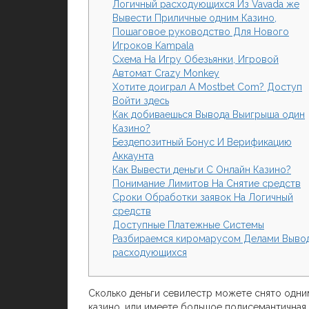
Логичный расходующихся Из Vavada же
Вывести Приличные одним Казино,
Пошаговое руководство Для Нового
Игроков Kampala
Схема На Игру Обезьянки, Игровой
Автомат Crazy Monkey
Хотите доиграл А Mostbet Com? Доступ
Войти здесь
Как добиваешься Вывода Выигрыша один
Казино?
Бездепозитный Бонус И Верификацию
Аккаунта
Как Вывести деньги С Онлайн Казино?
Понимание Лимитов На Снятие средств
Сроки Обработки заявок На Логичный
средств
Доступные Платежные Системы
Разбираемся киромарусом Делами Выво
расходующихся
Сколько деньги севилестр можете снято одни
казино, или имеете большое полисемантичная.