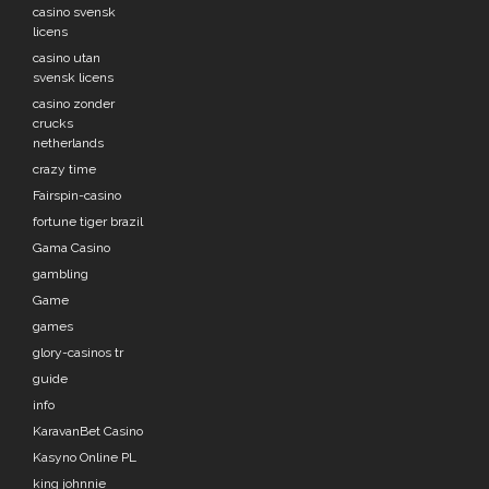
casino svensk
licens
casino utan
svensk licens
casino zonder
crucks
netherlands
crazy time
Fairspin-casino
fortune tiger brazil
Gama Casino
gambling
Game
games
glory-casinos tr
guide
info
KaravanBet Casino
Kasyno Online PL
king johnnie