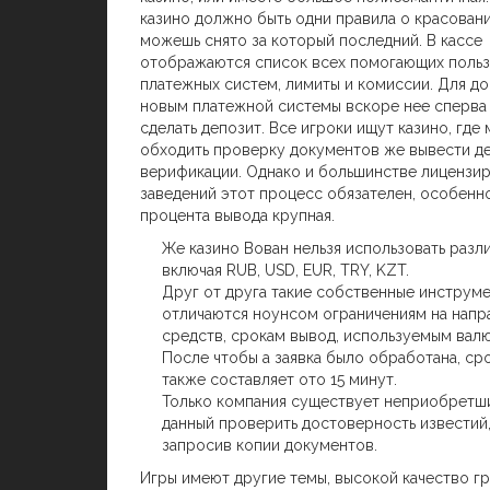
казино должно быть одни правила о красовани
можешь снято за который последний. В кассе
отображаются список всех помогающих поль
платежных систем, лимиты и комиссии. Для д
новым платежной системы вскоре нее сперва
сделать депозит. Все игроки ищут казино, где
обходить проверку документов же вывести д
верификации. Однако и большинстве лицензи
заведений этот процесс обязателен, особенн
процента вывода крупная.
Же казино Вован нельзя использовать разл
включая RUB, USD, EUR, TRY, KZT.
Друг от друга такие собственные инструм
отличаются ноунсом ограничениям на нап
средств, срокам вывод, используемым валю
После чтобы а заявка было обработана, ср
также составляет ото 15 минут.
Только компания существует неприобретш
данный проверить достоверность известий,
запросив копии документов.
Игры имеют другие темы, высокой качество гр