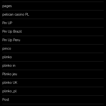
pages
pelican casino PL
Pin UP
Pin Up Brazil
Pin Up Peru
pinco
plinko
plinko in
Plinko jeu
plinko UK
plinko_pl
Post