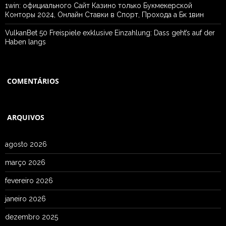
1win: официального Сайт Казино только Букмекерской
Конторы 2024, Онлайн Ставки в Спорт, Прохода а Бк 1вин
VulkanBet 50 Freispiele exklusive Einzahlung: Dass geht’s auf der
Haben langs
COMENTÁRIOS
ARQUIVOS
agosto 2026
março 2026
fevereiro 2026
janeiro 2026
dezembro 2025