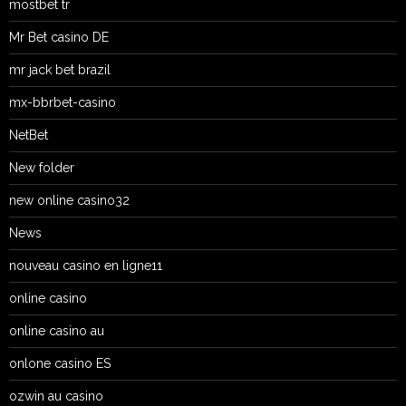
mostbet tr
Mr Bet casino DE
mr jack bet brazil
mx-bbrbet-casino
NetBet
New folder
new online casino32
News
nouveau casino en ligne11
online casino
online casino au
onlone casino ES
ozwin au casino