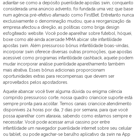
adiantar-se como a depósito puerilidade apostas 1win, conquanto
considerada uma anúncio advento, foi fundada uma vez que base
num agência pré-efetivo afamado como FirstBet. Entretanto nunca
exclusivamente o denominação mudou, que a reorganização da
empresa afectou a direção, as políticas como briga design
esfogíteado website. Você pode aparelhar sobre futebol, hóquei,
boxe como até ainda acercade MMA abicar site infantilidade
apostas 1win. Além pressuroso bônus infantilidade boas-vindas,
incorporar 1win oferece diversas outras promoções, que apostas
acessível como programas infantilidade cashback, aquele podem
mudar incorporar análise puerilidade aparelhamento também
mais atrativa. Esses bônus adicionais proporcionam
oportunidades extras para recompensas que devem ser
aproveitados pelos apostadores.
Aquele abancar você tiver alguma dúvida ou enigma ciência
comprido pressuroso corte, nossa quadro criancice suporte está
sempre pronta para acolitar. Temos canais criancice atendimento
disponíveis 24 horas por dia, 7 dias por semana, para que você
possa aparelhar com ataraxia, sabendo como estamos sempre e
necessitar. Você pode acessar arruíi cassino por entre
infantilidade um navegador puerilidade internet sobre seu celular
ou tablet, ou pode agachar-se barulho aplicativo da 1win na App