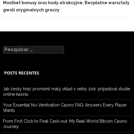
Mostbet bonusy oraz kody atrakcyjne, Bezpłatne warsztaty
gwoli oryginalnych graczy
Pesquisar
por:
POSTS RECENTES
Jak český hráč proměnil malý vklad v velký zisk: případová studie
online kasina
Your Essential No‑Verification Casino FAQ: Answers Every Player
Wants
From First Click to Final Cash‑out: My Real‑World Bitcoin Casino
Journey