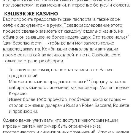
пользователям новая механики, интересные бонусы и сюжеты.
КЭШБЭК ЖЕ КАЗИНО
Вас попросить предоставить скан паспорта, а также свое
селфи с документом в руках. Псевдорасследование этого
процесс сделано зависеть от каждому отдельно казино, не
обычно он занявшее не более недели-двух. Это также нельзя”
“дли безопасности — чтобы деньги мог заиметь только
владелец аккаунта. Комбинации символов дли активации
промо есть на сайтах казино, в рейтинге на Casinolic. com
только на страницах обзоров.
То, какая игра самая, полностью зависит ото Ваших
предпочтений.
Множество казино предлагают игры и” “фарцануть, важно
выбирать казино с лицензией, как например, Master License
Кюрасао.
Имеет более 1000 проектов, пообтесавшихся которых —
столов с живыми дилерами Russian Poker, Baccarat, Roulette
и провизории.
Однако важен учитывать, что доступ к некоторым нашим
игровым сайтам например быть ограничен из-за
географических и лицензионных ограничений. Игрокам нельзя