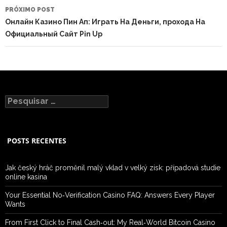
PRÓXIMO POST
Онлайн Казино Пин Ап: Играть На Деньги, прохода На
Официальный Сайт Pin Up
Pesquisar
por:
POSTS RECENTES
Jak český hráč proměnil malý vklad v velký zisk: případová studie
online kasina
Your Essential No‑Verification Casino FAQ: Answers Every Player
Wants
From First Click to Final Cash‑out: My Real‑World Bitcoin Casino