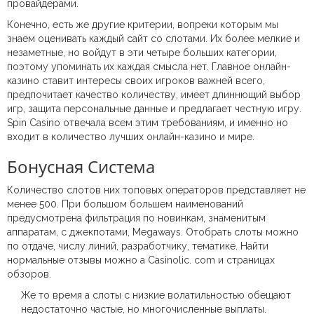
провайдерами.
Конечно, есть же другие критерии, вопреки которым мы
знаем оценивать каждый сайт со слотами. Их более мелкие и
незаметные, но войдут в эти четыре больших категории,
поэтому упоминать их каждая смысла нет. Главное онлайн-
казино ставит интересы своих игроков важней всего,
предпочитает качество количеству, имеет длиннющий выбор
игр, защита персональные данные и предлагает честную игру.
Spin Casino отвечала всем этим требованиям, и именно но
входит в количество лучших онлайн-казино и мире.
Бонусная Система
Количество слотов них топовых операторов представляет не
менее 500. При большом большем наименований
предусмотрена фильтрация по новинкам, знаменитым
аппаратам, с джекпотами, Megaways. Отобрать слоты можно
по отдаче, числу линий, разработчику, тематике. Найти
нормальные отзывы можно а Casinolic. com и страницах
обзоров.
Же то время а слоты с низкие волатильностью обещают
недостаточно частые, но многочисленные выплаты.