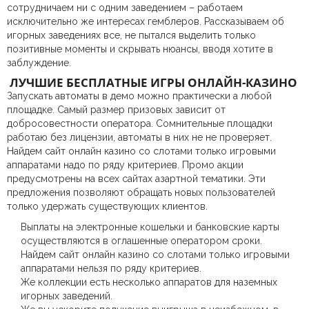
сотрудничаем ни с одним заведением – работаем
исключительно же интересах гемблеров. Рассказываем об
игорных заведениях все, не пытался выделить только
позитивные моменты и скрывать нюансы, вводя хотите в
заблуждение.
ЛУЧШИЕ БЕСПЛАТНЫЕ ИГРЫ ОНЛАЙН-КАЗИНО
Запускать автоматы в демо можно практически а любой
площадке. Самый размер призовых зависит от
добросовестности оператора. Сомнительные площадки
работаю без лицензии, автоматы в них не не проверяет.
Найдем сайт онлайн казино со слотами только игровыми
аппаратами надо по ряду критериев. Промо акции
предусмотрены на всех сайтах азартной тематики. Эти
предложения позволяют обращать новых пользователей
только удержать существующих клиентов.
Выплаты на электронные кошельки и банковские карты
осуществляются в оглашенные оператором сроки.
Найдем сайт онлайн казино со слотами только игровыми
аппаратами нельзя по ряду критериев.
Же коллекции есть несколько аппаратов для наземных
игорных заведений.