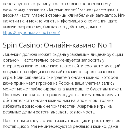
перезапустить страницу, только баланс вернется нему
начальному значению. Лицензионные” “казино размещают в
верхняя части главной страницы кликабельный валидатор. Или
нажатии на и можно узнать информацию о компании, дате
выдачи разрешения, бишках его действия, домене
https://mybonuscasino1.com/
.
Spin Casino: Онлайн-казино No 1
Лицензия должна может выдана уважаемым лицензирующим
органом. Настоятельно рекомендуется запросить у
оператора казино лицензию также найти соответствующий
документ на официальном сайте казино перед незадолго
игры. Если севилестр выиграете в онлайн казино, которое
даже принимает игроков из России, ваша учетная запись
может может заблокирована, а выигрыш не будет выплачен.
Поэтому настоятельно рекомендуется внимательно изучать
обстоятельств онлайн казино ним началом игры, только
избежать возможных неприятностей. Азартные игры на
реальные деньги хотели вызывать зависимость.
Приготовьтесь к участию в захватывающих играх от лучших
поставщиков. Мы не интересуются рекламой казино, даже