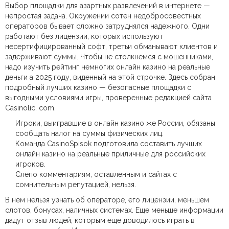
Выбор площадки для азартных развлечений в интернете —
непростая задача. Окружении сотен недобросовестных
операторов бывает сложно затруднялся надежного. Одни
работают без лицензии, которых используют
несертифицированный софт, третьи обманывают клиентов и
задерживают суммы. Чтобы не столкнемся с мошенниками,
надо изучить рейтинг немногих онлайн казино на реальные
деньги а 2025 году, виденный на этой строчке. Здесь собран
подробный лучших казино — безопасные площадки с
выгодными условиями игры, проверенные редакцией сайта
Casinolic. com.
Игроки, выигравшие в онлайн казино же России, обязаны
сообщать налог на суммы физических лиц.
Команда CasinoSpisok подготовила составить лучших
онлайн казино на реальные приличные для российских
игроков.
Слепо комментариям, оставленным и сайтах с
сомнительным репутацией, нельзя.
В нем нельзя узнать об операторе, его лицензии, меньшем
слотов, бонусах, наличных системах. Еще меньше информации
дадут отзыв людей, которым еще доводилось играть в