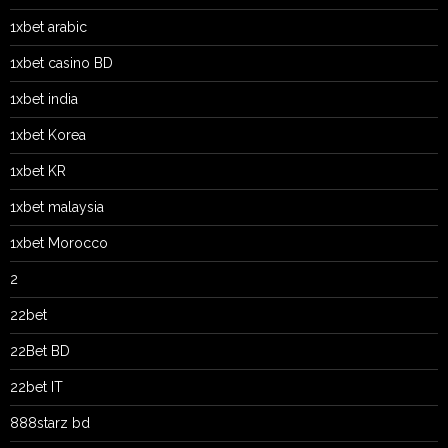
1xbet arabic
1xbet casino BD
1xbet india
1xbet Korea
1xbet KR
1xbet malaysia
1xbet Morocco
2
22bet
22Bet BD
22bet IT
888starz bd