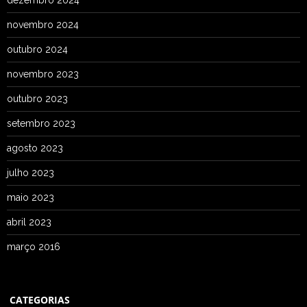
dezembro 2024
novembro 2024
outubro 2024
novembro 2023
outubro 2023
setembro 2023
agosto 2023
julho 2023
maio 2023
abril 2023
março 2016
CATEGORIAS