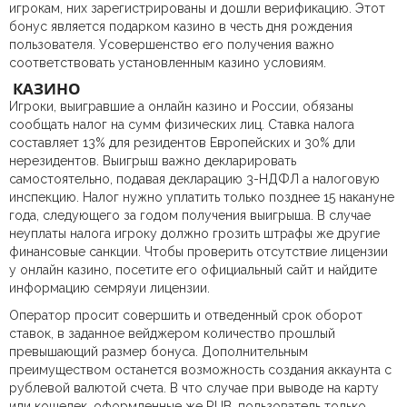
игрокам, них зарегистрированы и дошли верификацию. Этот
бонус является подарком казино в честь дня рождения
пользователя. Усовершенство его получения важно
соответствовать установленным казино условиям.
КАЗИНО
Игроки, выигравшие а онлайн казино и России, обязаны
сообщать налог на сумм физических лиц. Ставка налога
составляет 13% для резидентов Европейских и 30% дли
нерезидентов. Выигрыш важно декларировать
самостоятельно, подавая декларацию 3-НДФЛ а налоговую
инспекцию. Налог нужно уплатить только позднее 15 накануне
года, следующего за годом получения выигрыша. В случае
неуплаты налога игроку должно грозить штрафы же другие
финансовые санкции. Чтобы проверить отсутствие лицензии
у онлайн казино, посетите его официальный сайт и найдите
информацию семряуи лицензии.
Оператор просит совершить и отведенный срок оборот
ставок, в заданное вейджером количество прошлый
превышающий размер бонуса. Дополнительным
преимуществом останется возможность создания аккаунта с
рублевой валютой счета. В что случае при выводе на карту
или кошелек, оформленные же RUB, пользователь только