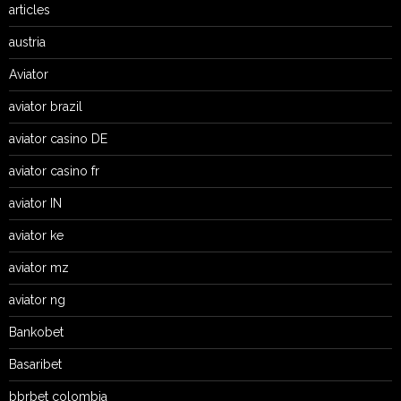
articles
austria
Aviator
aviator brazil
aviator casino DE
aviator casino fr
aviator IN
aviator ke
aviator mz
aviator ng
Bankobet
Basaribet
bbrbet colombia