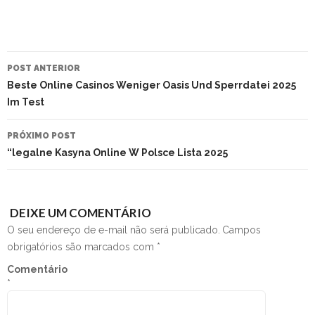
NAVEGAÇÃO
DO
POST ANTERIOR
POST
Beste Online Casinos Weniger Oasis Und Sperrdatei 2025
Im Test
PRÓXIMO POST
“legalne Kasyna Online W Polsce Lista 2025
DEIXE UM COMENTÁRIO
O seu endereço de e-mail não será publicado.
Campos
obrigatórios são marcados com
*
Comentário
*