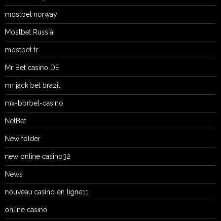
mostbet norway
Mostbet Russia
mostbet tr
Mr Bet casino DE
mr jack bet brazil
mx-bbrbet-casino
NetBet
New folder
new online casino32
News
nouveau casino en ligne11
online casino