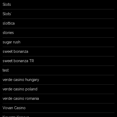
Slots
Slots`
slottica
stories
sugar rush
sweet bonanza
sweet bonanza TR
test
verde casino hungary
verde casino poland
verde casino romania
Vovan Casino