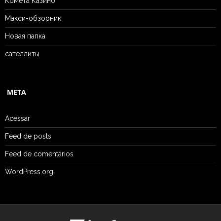
Комета Казино
Макси-обзорник
Новая папка
сателлиты
META
Acessar
Feed de posts
Feed de comentários
WordPress.org