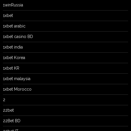
1winRussia
1xbet
1xbet arabic
1xbet casino BD
1xbet india
1xbet Korea
1xbet KR
1xbet malaysia
1xbet Morocco
2
22bet
22Bet BD