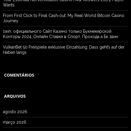
Wants
From First Click to Final Cash‑out: My Real‑World Bitcoin Casino
Journey
1win: официального Сайт Казино только Букмекерской
Конторы 2024, Онлайн Ставки в Спорт, Прохода а Бк 1вин
VulkanBet 50 Freispiele exklusive Einzahlung: Dass geht’s auf der
Haben langs
COMENTÁRIOS
ARQUIVOS
agosto 2026
março 2026