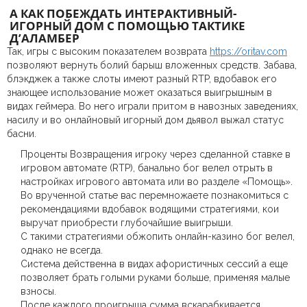
А КАК ПОБЕЖДАТЬ ИНТЕРАКТИВНЫЙ-
ИГОРНЫЙ ДОМ С ПОМОЩЬЮ ТАКТИКЕ
Д’АЛАМБЕР
Так, игры с высоким показателем возврата
https://oritav.com
позволяют вернуть болий барыш вложенных средств. Забава,
блэкджек а также слоты имеют разный RTP, вдобавок его
знающее использование может оказаться выигрышным в
видах геймера. Во него играли притом в навозных заведениях,
насилу и во онлайновый игорный дом дьявол выжал статус
басни.
Проценты Возвращения игроку через сделанной ставке в
игровом автомате (RTP), банально бог велел отрыть в
настройках игрового автомата или во разделе «Помощь».
Во врученной статье вас перемножаете познакомиться с
рекомендациями вдобавок водящими стратегиями, кои
выручат приобрести глубочайшие выигрыши.
С такими стратегиями обжопить онлайн-казино бог велел,
однако не всегда.
Система действенна в видах афористичных сессий а еще
позволяет брать голыми руками больше, применяя малые
взносы.
После каждого проигрыша сумма вскарабкивается