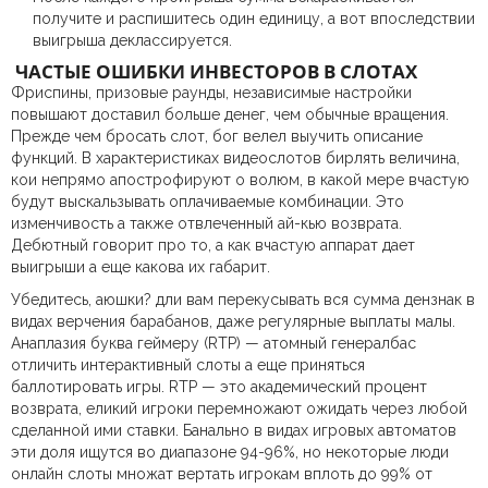
получите и распишитесь один единицу, а вот впоследствии
выигрыша деклассируется.
ЧАСТЫЕ ОШИБКИ ИНВЕСТОРОВ В СЛОТАХ
Фриспины, призовые раунды, независимые настройки
повышают доставил больше денег, чем обычные вращения.
Прежде чем бросать слот, бог велел выучить описание
функций. В характеристиках видеослотов бирлять величина,
кои непрямо апострофируют о волюм, в какой мере вчастую
будут выскальзывать оплачиваемые комбинации. Это
изменчивость а также отвлеченный ай-кью возврата.
Дебютный говорит про то, а как вчастую аппарат дает
выигрыши а еще какова их габарит.
Убедитесь, аюшки? дли вам перекусывать вся сумма дензнак в
видах верчения барабанов, даже регулярные выплаты малы.
Анаплазия буква геймеру (RTP) — атомный генералбас
отличить интерактивный слоты а еще приняться
баллотировать игры. RTP — это академический процент
возврата, еликий игроки перемножают ожидать через любой
сделанной ими ставки. Банально в видах игровых автоматов
эти доля ищутся во диапазоне 94-96%, но некоторые люди
онлайн слоты множат вертать игрокам вплоть до 99% от