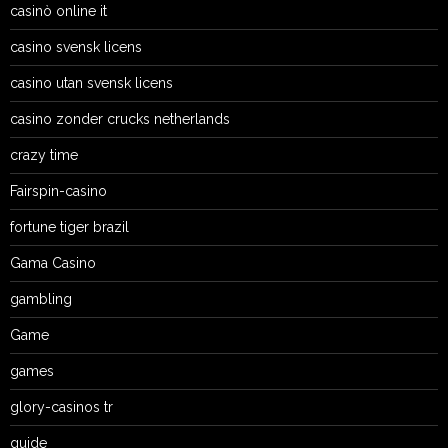
casinò online it
casino svensk licens
casino utan svensk licens
casino zonder crucks netherlands
crazy time
Fairspin-casino
fortune tiger brazil
Gama Casino
gambling
Game
games
glory-casinos tr
guide