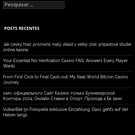
Pesquisar
por:
POSTS RECENTES
Jak český hráč proměnil malý vklad v velký zisk: případová studie
online kasina
Your Essential No‑Verification Casino FAQ: Answers Every Player
Wants
From First Click to Final Cash‑out: My Real‑World Bitcoin Casino
Journey
1win: официального Сайт Казино только Букмекерской
Конторы 2024, Онлайн Ставки в Спорт, Прохода а Бк 1вин
VulkanBet 50 Freispiele exklusive Einzahlung: Dass geht’s auf der
Haben langs