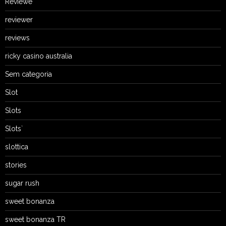
Reviewe
reviewer
reviews
ricky casino australia
Sem categoria
Slot
Slots
Slots`
slottica
stories
sugar rush
sweet bonanza
sweet bonanza TR