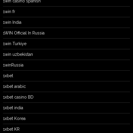
1win casino spanish
1win fr
1win India
1WIN Official In Russia
1win Turkiye
1win uzbekistan
1winRussia
1xbet
1xbet arabic
1xbet casino BD
1xbet india
1xbet Korea
1xbet KR