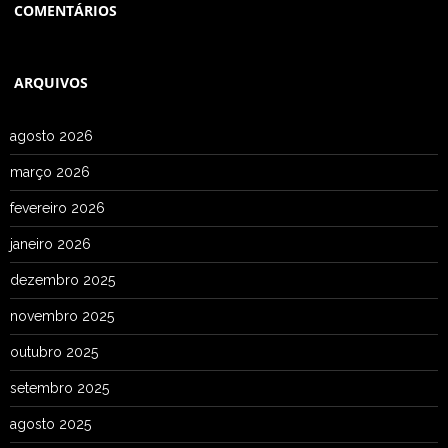
COMENTÁRIOS
ARQUIVOS
agosto 2026
março 2026
fevereiro 2026
janeiro 2026
dezembro 2025
novembro 2025
outubro 2025
setembro 2025
agosto 2025