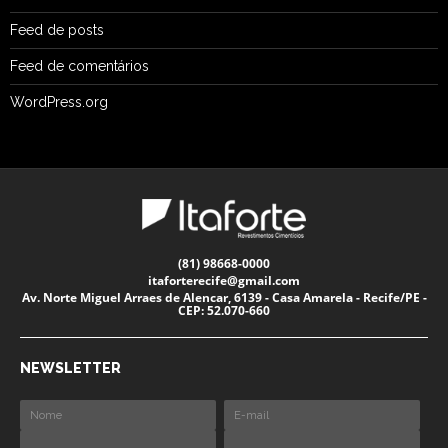
Feed de posts
Feed de comentários
WordPress.org
(81) 98668-0000
itaforterecife@gmail.com
Av. Norte Miguel Arraes de Alencar, 6139 - Casa Amarela - Recife/PE -
CEP: 52.070-660
NEWSLETTER