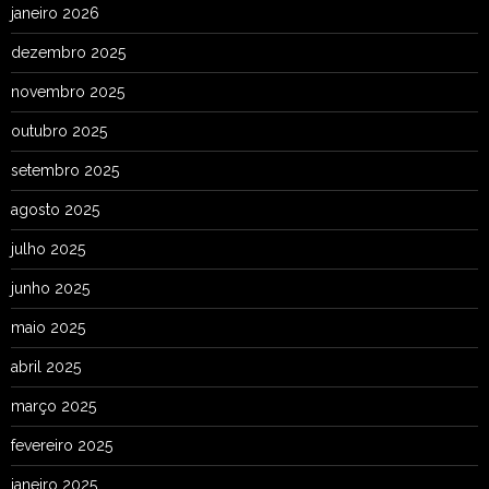
janeiro 2026
dezembro 2025
novembro 2025
outubro 2025
setembro 2025
agosto 2025
julho 2025
junho 2025
maio 2025
abril 2025
março 2025
fevereiro 2025
janeiro 2025