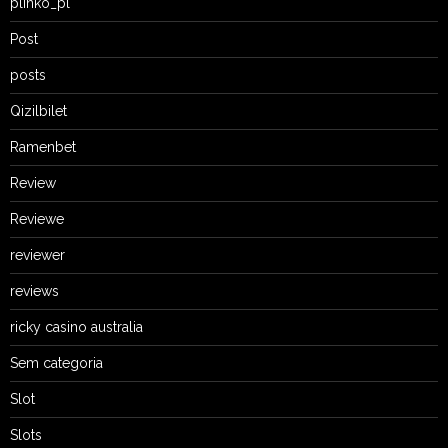
plinko_pl
Post
posts
Qizilbilet
Ramenbet
Review
Reviewe
reviewer
reviews
ricky casino australia
Sem categoria
Slot
Slots