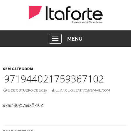
MENU
SEM CATEGORIA
971944021759367102
2 DE OUTUBRO DE 2025
LUANCLIQUEATIVO@GMAIL.COM
971944021759367102
NAVEGAÇÃO