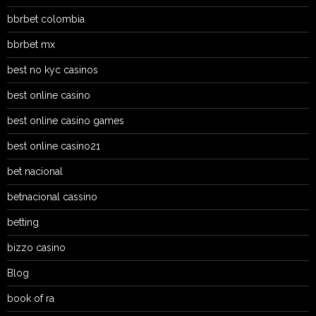
bbrbet colombia
bbrbet mx
best no kyc casinos
best online casino
best online casino games
best online casino21
bet nacional
betnacional cassino
betting
bizzo casino
Blog
book of ra