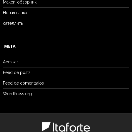
Макси-обзорник
Новая папка
сателлиты
META
Acessar
Feed de posts
Feed de comentários
WordPress.org