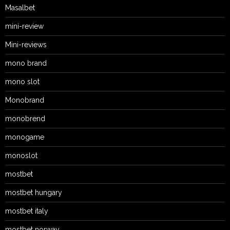
Masalbet
mini-review
Mini-reviews
mono brand
mono slot
Monobrand
monobrend
monogame
monoslot
mostbet
mostbet hungary
mostbet italy
mostbet norway