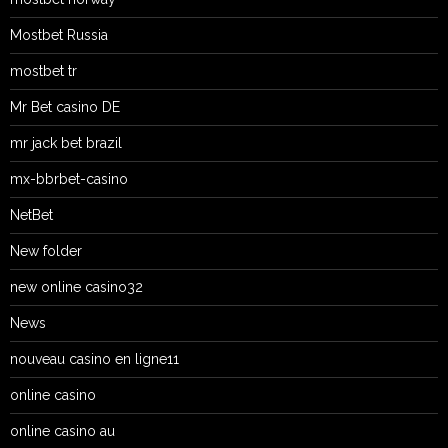
Mostbet Russia
mostbet tr
Mr Bet casino DE
mr jack bet brazil
mx-bbrbet-casino
NetBet
New folder
new online casino32
News
nouveau casino en ligne11
online casino
online casino au