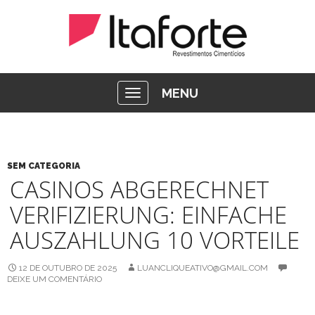
MENU
SEM CATEGORIA
CASINOS ABGERECHNET
VERIFIZIERUNG: EINFACHE
AUSZAHLUNG 10 VORTEILE
12 DE OUTUBRO DE 2025
LUANCLIQUEATIVO@GMAIL.COM
DEIXE UM COMENTÁRIO