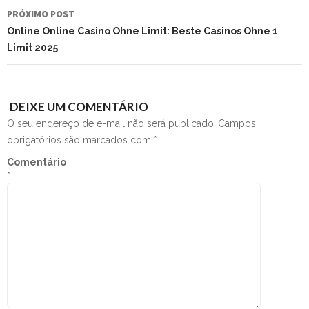
PRÓXIMO POST
Online Online Casino Ohne Limit: Beste Casinos Ohne 1
Limit 2025
DEIXE UM COMENTÁRIO
O seu endereço de e-mail não será publicado.
Campos
obrigatórios são marcados com
*
Comentário
*