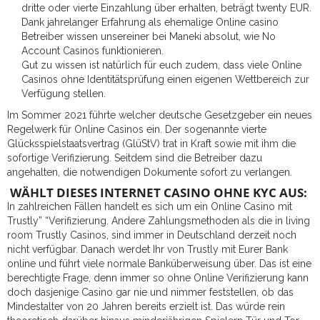
dritte oder vierte Einzahlung über erhalten, beträgt twenty EUR.
Dank jahrelanger Erfahrung als ehemalige Online casino
Betreiber wissen unsereiner bei Maneki absolut, wie No
Account Casinos funktionieren.
Gut zu wissen ist natürlich für euch zudem, dass viele Online
Casinos ohne Identitätsprüfung einen eigenen Wettbereich zur
Verfügung stellen.
Im Sommer 2021 führte welcher deutsche Gesetzgeber ein neues
Regelwerk für Online Casinos ein. Der sogenannte vierte
Glücksspielstaatsvertrag (GlüStV) trat in Kraft sowie mit ihm die
sofortige Verifizierung. Seitdem sind die Betreiber dazu
angehalten, die notwendigen Dokumente sofort zu verlangen.
WÄHLT DIESES INTERNET CASINO OHNE KYC AUS:
In zahlreichen Fällen handelt es sich um ein Online Casino mit
Trustly” “Verifizierung. Andere Zahlungsmethoden als die in living
room Trustly Casinos, sind immer in Deutschland derzeit noch
nicht verfügbar. Danach werdet Ihr von Trustly mit Eurer Bank
online und führt viele normale Banküberweisung über. Das ist eine
berechtigte Frage, denn immer so ohne Online Verifizierung kann
doch dasjenige Casino gar nie und nimmer feststellen, ob das
Mindestalter von 20 Jahren bereits erzielt ist. Das würde rein