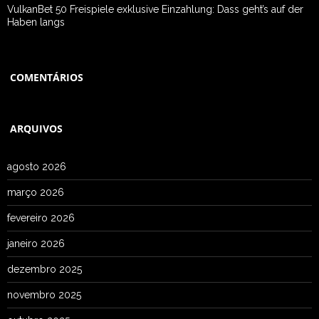
VulkanBet 50 Freispiele exklusive Einzahlung: Dass geht’s auf der
Haben langs
COMENTÁRIOS
ARQUIVOS
agosto 2026
março 2026
fevereiro 2026
janeiro 2026
dezembro 2025
novembro 2025