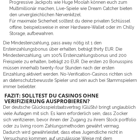
Progressive Jackpots wie Huge Moolah können euch zum
Multimillionär machen, Live-Spiele wie Dream Catcher bieten
den unvergleichlichen Nervenkitzel.
Für maximale Sicherheit solltest du deine privaten Schlüssel
offline, beispielsweise in einer Hardware-Wallet oder im Chilly
Storage, aufbewahren.
Die Mindesteinzahlung, pass away nötig ist 1 den
Ersteinzahlungsbonus über erhalten, beträgt thirty EUR. Die
Mindesteinzahlung, um 100% Ersteinzahlungsbonus und 200
Freispiele zu erhalten, beträgt 20 EUR. Die ersten 20 Bonusspins
müssen innerhalb twenty-four Stunden nach der ersten
Einzahlung aktiviert werden. No-Verification-Casinos richten sich
an datenschutzbewusste Spieler und sein auch bei Stammspielern
immer beliebter.
FAZIT: SOLLTEST DU CASINOS OHNE
VERIFIZIERUNG AUSPROBIEREN?
Der deutsche Glücksspielstaatsvertrag (GlüStv) bringt unglaublich
viele Auflagen mit sich. Es kann erforderlich sein, dass Zocker
sich verifizieren, bevor ihnen der Zugang zu ihrem Stock portfolio
oder zu living room Zahlungsmethoden gewährt vermag.
Dadurch wird gewährleistet, dass etwa Jugendliche nicht in
Versuchung kommen, auf unzulässige Weise mit dem