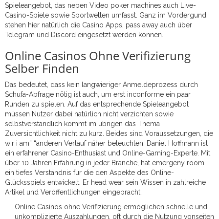
Spieleangebot, das neben Video poker machines auch Live-
Casino-Spiele sowie Sportwetten umfasst. Ganz im Vordergund
stehen hier natürlich die Casino Apps, pass away auch über
Telegram und Discord eingesetzt werden können.
Online Casinos Ohne Verifizierung
Selber Finden
Das bedeutet, dass kein langwieriger Anmeldeprozess durch
Schufa-Abfrage nötig ist auch, um erst inconforme ein paar
Runden zu spielen. Auf das entsprechende Spieleangebot
müssen Nutzer dabei natürlich nicht verzichten sowie
selbstverständlich kommt im übrigen das Thema
Zuversichtlichkeit nicht zu kurz. Beides sind Voraussetzungen, die
wir i am” “anderen Verlauf näher beleuchten. Daniel Hoffmann ist
ein erfahrener Casino-Enthusiast und Online-Gaming-Experte. Mit
über 10 Jahren Erfahrung in jeder Branche, hat emergeny room
ein tiefes Verständnis für die den Aspekte des Online-
Glücksspiels entwickelt. Er head wear sein Wissen in zahlreiche
Artikel und Veröffentlichungen eingebracht.
Online Casinos ohne Verifizierung ermöglichen schnelle und
unkomplizierte Auszahlungen, oft durch die Nutzung vonseiten