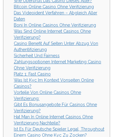
Wie Überprüft Das Casino Dieses Alter?
Bitcoin Online Casino Ohne Verifizierung
Das Videoident Verfahren – Abgleich Aller
Daten
Boni In Online Casinos Ohne Verifizierung
Was Sind Online Internet Casinos Ohne
Verifizierung?
Casino Benefit Auf Seiten Unter Abzug Von
Authentifizierung
Sicherheit Und Fairness
Zahlungsoptionen Internet Marketing Casino
Ohne Verifizierung
Platz 1: Fast Casino
Was Ist Kyc Im Kontext Vonseiten Online
Casinos?
Vorteile Von Online Casinos Ohne
Verifizierung:
Gibt Es Bonusangebote Für Casinos Ohne
Verifizierung?
Hat Man In Online Internet Casinos Ohne
Verifizierung Nachteile?
Ist Es Für Deutsche Spieler Legal, Throughout
Einem Casino Ohne Kyc Zu Zocken?