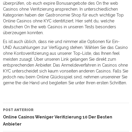
überprüfen, ob euch expire Bonusangebote des On the web
Casinos ohne Verifizierung ansprechen. In unterschiedlichen
Kategorien haben der Gastronomie Shop für euch wichtige Top
Online Casinos ohne KYC identifiziert. Hier seht du, welche
deutschen On the web Casinos in unseren Tests besonders
überzeugen konnten.
Es ist auch üblich, dass nie und nimmer alle Optionen für Ein-
UND Auszahlungen zur Verfügung stehen. Wählen Sie das Casino
ohne Kontoverifizierung aus unserer Top-Liste, das Ihnen feel
meisten zusagt. Über unseren Link gelangen Sie direkt zum
entsprechenden Anbieter. Das Anmeldeverfahren in Casinos ohne
KYC unterscheidet sich kaum vonseiten anderen Casinos. Falls Sie
jedoch neu beim Online Glücksspiel sind, nehmen unsereiner Sie
gerne the die Hand und begleiten Sie unter Ihren ersten Schritten.
NAVEGAÇÃO
DO
POST ANTERIOR
POST
Online Casinos Weniger Verifizierung 10 Der Besten
Anbieter