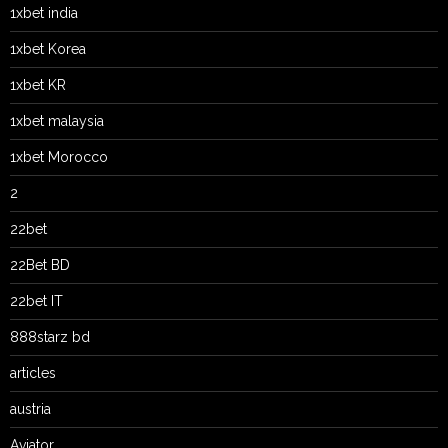
1xbet india
1xbet Korea
1xbet KR
1xbet malaysia
1xbet Morocco
2
22bet
22Bet BD
22bet IT
888starz bd
articles
austria
Aviator