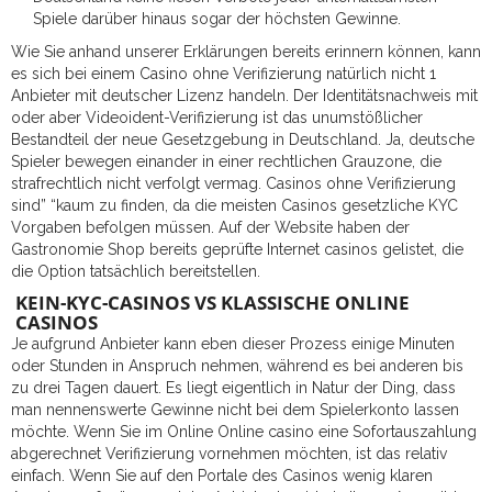
Spiele darüber hinaus sogar der höchsten Gewinne.
Wie Sie anhand unserer Erklärungen bereits erinnern können, kann
es sich bei einem Casino ohne Verifizierung natürlich nicht 1
Anbieter mit deutscher Lizenz handeln. Der Identitätsnachweis mit
oder aber Videoident-Verifizierung ist das unumstößlicher
Bestandteil der neue Gesetzgebung in Deutschland. Ja, deutsche
Spieler bewegen einander in einer rechtlichen Grauzone, die
strafrechtlich nicht verfolgt vermag. Casinos ohne Verifizierung
sind” “kaum zu finden, da die meisten Casinos gesetzliche KYC
Vorgaben befolgen müssen. Auf der Website haben der
Gastronomie Shop bereits geprüfte Internet casinos gelistet, die
die Option tatsächlich bereitstellen.
KEIN-KYC-CASINOS VS KLASSISCHE ONLINE
CASINOS
Je aufgrund Anbieter kann eben dieser Prozess einige Minuten
oder Stunden in Anspruch nehmen, während es bei anderen bis
zu drei Tagen dauert. Es liegt eigentlich in Natur der Ding, dass
man nennenswerte Gewinne nicht bei dem Spielerkonto lassen
möchte. Wenn Sie im Online Online casino eine Sofortauszahlung
abgerechnet Verifizierung vornehmen möchten, ist das relativ
einfach. Wenn Sie auf den Portale des Casinos wenig klaren