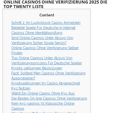
ONLINE CASINOS OHNE VERIFIZIERUNG 2025 DIE
TOP TWENTY LISTE
Content
Schritt 2: Im Luckyblock Casino Anmelden
Beliebte Spiele Für Deutsche In Internet
Casinos Ohne Identitätsprüfung
Sind Online Casinos Unter Abzug Von
Verifizierung Sicher Sowie Seriös?
Online Casinos Ohne Verifizierung Selber
Finden
Top Online Casinos Unter Abzug Von
Verifizierungsprozess Für Deutsche Spieler
Krypto-zahlungen Bevorzugen
Fazit: Solltest Man Casinos Ohne Verifizierung
Ausprobieren?
Kryptowährungen Im Casino Abgerechnet
Kyc Nutzen
Wählt Ein Online Casino Ohne Kyc Aus:
Die Besten On-line Casinos Ohne Verifizierung
Kein-kyc-casinos Vs Klassische Online
Casinos