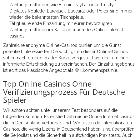
Zahlungsmethoden wie Bitcoin, PayPal oder Trustly.
Digitales Roulette, Blackjack, Baccarat oder Poker sind immer
wieder die bekanntesten Tischspiele.
Tätigt eure erste Einzahlung mit eurer bevorzugten
Zahlungsmethode im Kassenbereich des Online Internet
casinos.
Zahlreiche anonyme Online-Casinos buhlen um die Gunst
potentiell Interessierter. Die wichtigsten dieser Online-Casinos
sollen nachfolgend in aller Kürze vorgestellt werden, um eine
informierte Entscheidung zu vereinfachen. Der Einzahlungsbonus
ist echt das klassische Angebot als Willkommensprämie.
Top Online Casinos Ohne
Verifizierungsprozess Für Deutsche
Spieler
Wir achten achten unter unserem Test besonders auf die
folgenden Kriterien. Es existiert zahlreiche Online Internet casinos,
die in Deutschland verfügbar sind. Wir testen die internationalen
Casinos, die wenig Lizenz in Deutschland haben, und überprüfen
die Seriosität und die Sicherheit in aufwändigen Praxistests. Auch